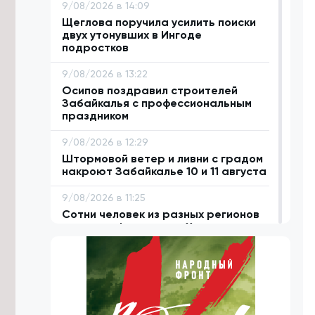
9/08/2026 в 14:09
Щеглова поручила усилить поиски
двух утонувших в Ингоде
подростков
9/08/2026 в 13:22
Осипов поздравил строителей
Забайкалья с профессиональным
праздником
9/08/2026 в 12:29
Штормовой ветер и ливни с градом
накроют Забайкалье 10 и 11 августа
9/08/2026 в 11:25
Сотни человек из разных регионов
посетили фестиваль «Хорхог» в
Забайкалье
9/08/2026 в 10:12
Около 40 килограммов наркотиков
изъяли полицейские в Забайкалье