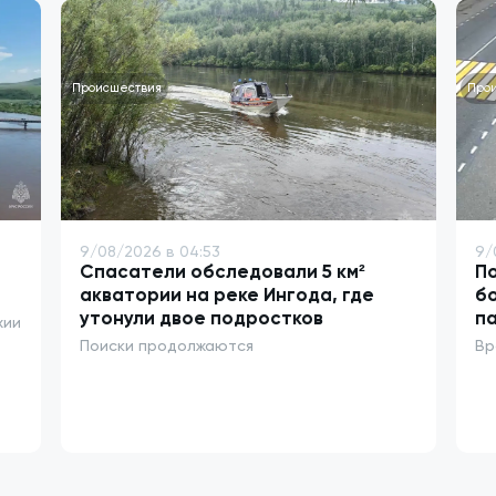
Происшествия
Про
9/08/2026 в 04:53
9/
Спасатели обследовали 5 км²
По
акватории на реке Ингода, где
б
утонули двое подростков
п
хии
Поиски продолжаются
Вр