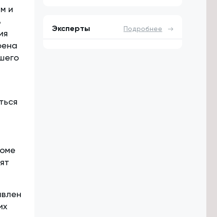
м и
ь
Эксперты
Подробнее
ия
оена
шего
ться
зюме
ят
авлен
их