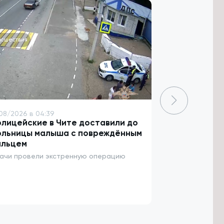
исшествия
Общество
08/2026 в 04:39
9/08/2026 в 03
лицейские в Чите доставили до
Кон поблаго
ольницы малыша с повреждённым
значительны
альцем
Забайкалья
ачи провели экстренную операцию
Благодаря им м
посёлков реги