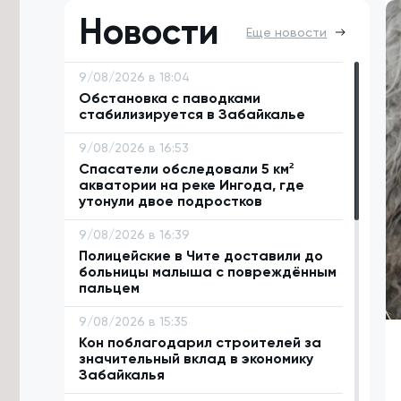
Новости
Еще новости
9/08/2026 в 18:04
Обстановка с паводками
стабилизируется в Забайкалье
9/08/2026 в 16:53
Спасатели обследовали 5 км²
акватории на реке Ингода, где
утонули двое подростков
9/08/2026 в 16:39
Полицейские в Чите доставили до
больницы малыша с повреждённым
пальцем
9/08/2026 в 15:35
Кон поблагодарил строителей за
значительный вклад в экономику
Забайкалья