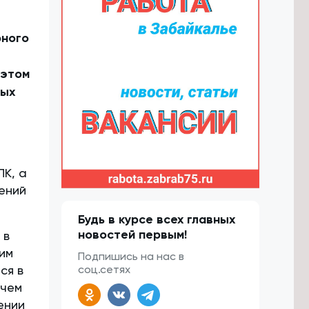
и
рного
 этом
ных
ПК, а
ений
Будь в курсе всех главных
новостей первым!
 в
им
Подпишись на нас в
соц.сетях
ся в
 чем
ении