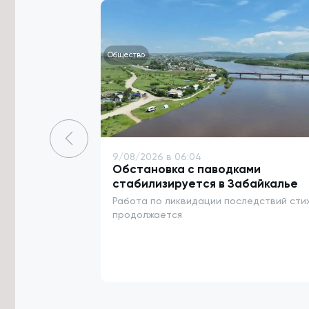
В Забайкалье стали добывать
больше полезных ископаемых в
2026 году
Общество
8/08/2026 в 13:52
Военные в Забайкалье учатся
уничтожать противника дронами-
камикадзе
8/08/2026 в 12:39
Лосиха и её детёныш попали в
объектив фотоловушки в
9/08/2026 в 06:04
Обстановка с паводками
Забайкалье
стабилизируется в Забайкалье
8/08/2026 в 11:23
Работа по ликвидации последствий сти
Центр национальных игр планируют
продолжается
открыть в Забайкальском крае
8/08/2026 в 10:55
Осипов: Забайкальские тренеры
воспитывают чемпионов мирового
уровня