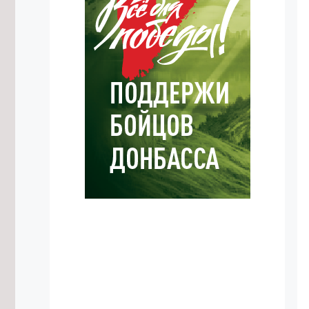
9/08/2026 в 09:05
Около 7 тысяч бизнесменов
Забайкалья перешли на
электронную подпись в 2026 году
9/08/2026 в 00:25
Дело возбудили из-за двух
утонувших на Сухотино подростков
8/08/2026 в 23:02
Спасатели ищут заблудившуюся в
лесу около Амодово женщину
8/08/2026 в 22:15
Около 1 тысячи забайкальцев сдали
нормы ГТО в этом году
8/08/2026 в 21:02
Двое подростков утонули в реке
Ингода в Чите
8/08/2026 в 20:03
Предприятия ЖКХ в Забайкалье