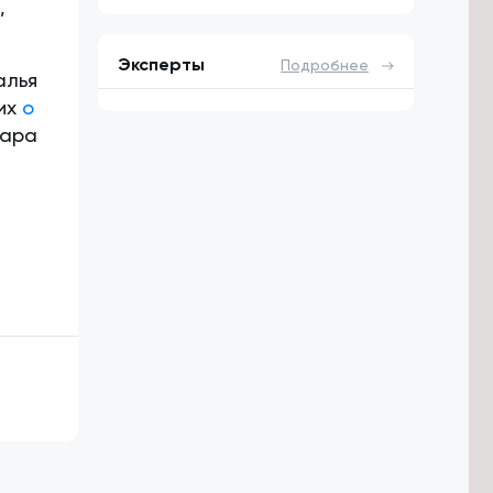
,
Эксперты
Подробнее
алья
них
о
дара