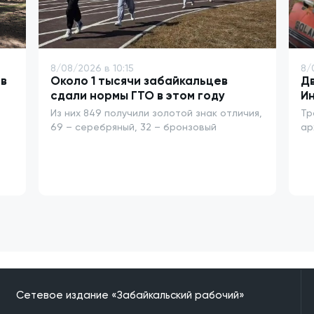
8/08/2026 в 10:15
8/
в
Около 1 тысячи забайкальцев
Дв
сдали нормы ГТО в этом году
Ин
Из них 849 получили золотой знак отличия,
Тр
69 – серебряный, 32 – бронзовый
ар
Сетевое издание «Забайкальский рабочий»