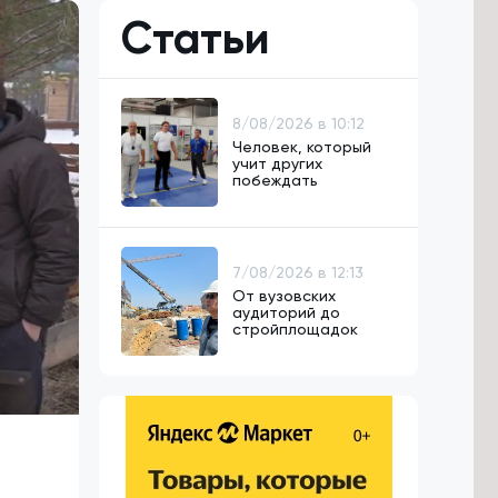
Статьи
8/08/2026 в 10:12
Человек, который
учит других
побеждать
7/08/2026 в 12:13
От вузовских
аудиторий до
стройплощадок