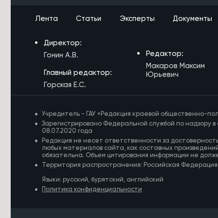
заготовить 1,1 млн тонн сена к зиме
Лента
Статьи
Эксперты
Документы
7/08/2026 в 17:18
Житель Жирекена получил условный
Директор:
срок за поджог двух автомобилей
из-за конфликта
Редактор:
Гонин А.В.
Макаров Максим
7/08/2026 в 16:54
Главный редактор:
Юрьевич
Высокий уровень заболеваемости
Горская Е.С.
энтеровирусом сохраняется в
Забайкалье
Учредитель - ГАУ «Редакция краевой общественно-пол
7/08/2026 в 16:29
Зарегистрировано Федеральной службой по надзору в 
Прокуратура потребовала
08.07.2020 года
отремонтировать здание Дворца
Редакция не несет ответственности за достоверност
спорта в Чите
любых материалов сайта, как составных произведений
обязательна. Объем цитирования информации не долж
Территория распространения: Российская Федерация
7/08/2026 в 16:07
Улицу в Чите перекроют до 12
Языки: русский, бурятский, английский
августа из-за аварийной ситуации
Политика конфиденциальности
7/08/2026 в 16:03
Подготовку к безопасному