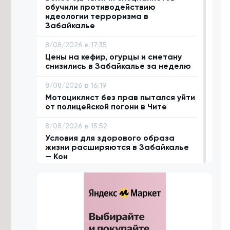
обучили противодействию
идеологии терроризма в
Забайкалье
8/08/2026 в 17:35
Цены на кефир, огурцы и сметану
снизились в Забайкалье за неделю
8/08/2026 в 16:19
Мотоциклист без прав пытался уйти
от полицейской погони в Чите
8/08/2026 в 15:52
Условия для здорового образа
жизни расширяются в Забайкалье
— Кон
8/08/2026 в 15:06
В Забайкалье стали добывать
больше полезных ископаемых в
2026 году
8/08/2026 в 13:52