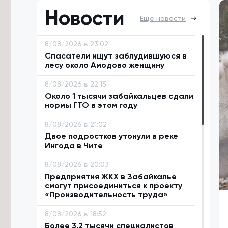
Новости
Еще новости
8/08/2026 в 23:02
Спасатели ищут заблудившуюся в
лесу около Амодово женщину
8/08/2026 в 22:15
Около 1 тысячи забайкальцев сдали
нормы ГТО в этом году
8/08/2026 в 21:02
Двое подростков утонули в реке
Ингода в Чите
8/08/2026 в 20:03
Предприятия ЖКХ в Забайкалье
смогут присоединиться к проекту
«Производительность труда»
8/08/2026 в 18:52
Более 3,2 тысячи специалистов