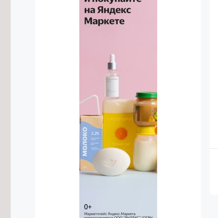
Военные в Забайкалье учатся
уничтожать противника дронами-
камикадзе
8/08/2026 в 12:39
Лосиха и её детёныш попали в
объектив фотоловушки в
Забайкалье
8/08/2026 в 11:23
Центр национальных игр планируют
открыть в Забайкальском крае
8/08/2026 в 10:55
Осипов: Забайкальские тренеры
воспитывают чемпионов мирового
уровня
8/08/2026 в 10:02
Трутнев заявил о готовности
доверить госслужащим-ветеранам
СВО ответственные направления