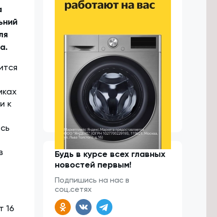
а
ьний
ля
на.
ится
мках
и к
есь
в
Будь в курсе всех главных
новостей первым!
Подпишись на нас в
соц.сетях
т 16