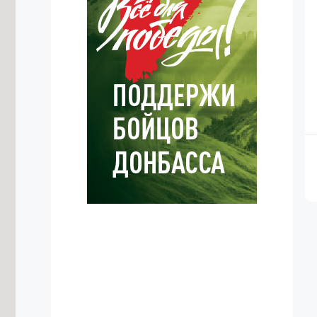
7/08/2026 в 17:18
Житель Жирекена получил условный
срок за поджог двух автомобилей
из-за конфликта
7/08/2026 в 16:54
Высокий уровень заболеваемости
энтеровирусом сохраняется в
Забайкалье
7/08/2026 в 16:29
Прокуратура потребовала
отремонтировать здание Дворца
спорта в Чите
7/08/2026 в 16:07
Улицу в Чите перекроют до 12
августа из-за аварийной ситуации
7/08/2026 в 16:03
Подготовку к безопасному
проведению Единого дня