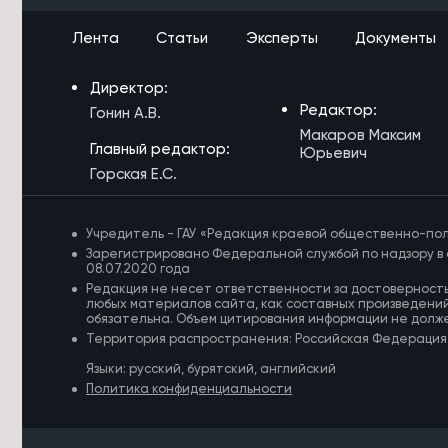
7/08/2026 в 12:53
Путешествовать по Забайкалью на
Лента
Статьи
Эксперты
Документы
машине станет комфортнее
7/08/2026 в 12:29
Директор:
Более 300 млрд рублей направлено
Редактор:
Гонин А.В.
на развитие Читы и Краснокаменска
Макаров Максим
Главный редактор:
Юрьевич
7/08/2026 в 12:07
Горская Е.С.
Забайкальский тренер рассказала,
сколько в среднем стоит экипировка
для киокусинкай каратэ
Учредитель - ГАУ «Редакция краевой общественно-пол
Зарегистрировано Федеральной службой по надзору в 
7/08/2026 в 11:42
08.07.2020 года
Уровень пожарной опасности
Редакция не несет ответственности за достоверност
снизился в Забайкалье
любых материалов сайта, как составных произведений
обязательна. Объем цитирования информации не долж
Территория распространения: Российская Федерация
7/08/2026 в 11:16
Более 4 тысяч детей и взрослых в
Языки: русский, бурятский, английский
Забайкалье занимаются
Политика конфиденциальности
киокусинкай каратэ
7/08/2026 в 10:51