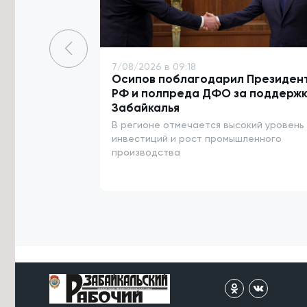
Забайкалья проведут ротацию в
Красноярском крае
7/08/2026 в 14:23
Житель Архангельска похитил 13 млн
7/08/2026 в 09:18
рублей у родственников бойцов
Осипов поблагодарил Президен
СВО в Забайкалье
РФ и полпреда ДФО за поддержк
Забайкалья
7/08/2026 в 14:12
В регионе отмечается высокий уровень
Капремонт детсадов и школ в
Забайкалье почти завершился в
инвестиций и рост промышленного
этом году
производства
7/08/2026 в 13:51
Юрий Трутнев рассказал
Президенту о подготовке к
ВЭФ-2026
7/08/2026 в 13:25
Пострадавшего от удара током на
ж/д в Забайкалье подростка
транспортируют в Москву