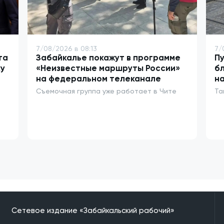
7/08/2026 в 08:13
7/
та
Забайкалье покажут в программе
Пу
у
«Неизвестные маршруты России»
бл
на федеральном телеканале
на
Съемочная группа уже работает в Чите
Та
Сетевое издание «Забайкальский рабочий»