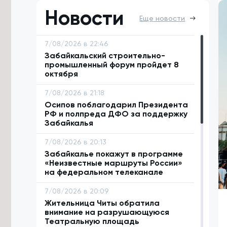
Новости
Еще новости
7/08/2026 в 22:46
Забайкальский строительно-
промышленный форум пройдет 8
октября
7/08/2026 в 21:18
Осипов поблагодарил Президента
РФ и полпреда ДФО за поддержку
Забайкалья
7/08/2026 в 20:13
Забайкалье покажут в программе
«Неизвестные маршруты России»
на федеральном телеканале
7/08/2026 в 20:09
Жительница Читы обратила
внимание на разрушающуюся
Театральную площадь