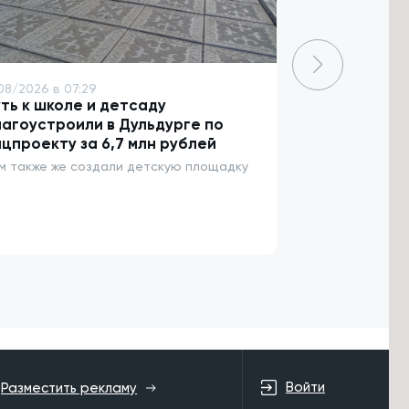
08/2026 в 07:29
7/08/2026 в 06
ть к школе и детсаду
Более 3,5 т
агоустроили в Дульдурге по
пострадали 
цпроекту за 6,7 млн рублей
За неделю 47 
энцефалитом
м также же создали детскую площадку
Войти
Разместить рекламу