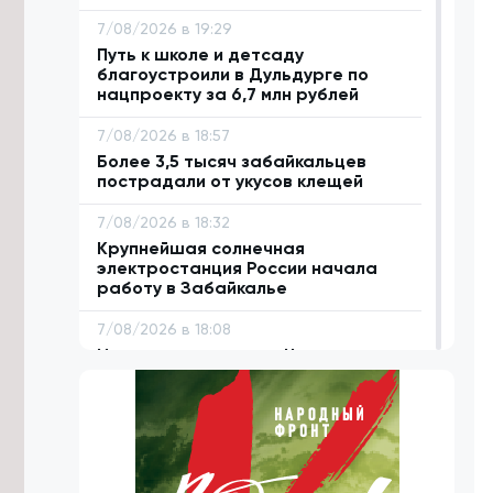
7/08/2026 в 19:29
Путь к школе и детсаду
благоустроили в Дульдурге по
нацпроекту за 6,7 млн рублей
7/08/2026 в 18:57
Более 3,5 тысяч забайкальцев
пострадали от укусов клещей
7/08/2026 в 18:32
Крупнейшая солнечная
электростанция России начала
работу в Забайкалье
7/08/2026 в 18:08
Исторические улицы Читы
благоустроят за 1,5 млрд рублей до
2029 года
7/08/2026 в 17:43
Аграриям Забайкалья нужно
заготовить 1,1 млн тонн сена к зиме