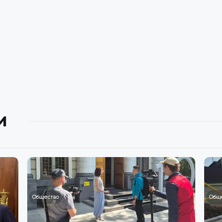
и
Общество
Общ