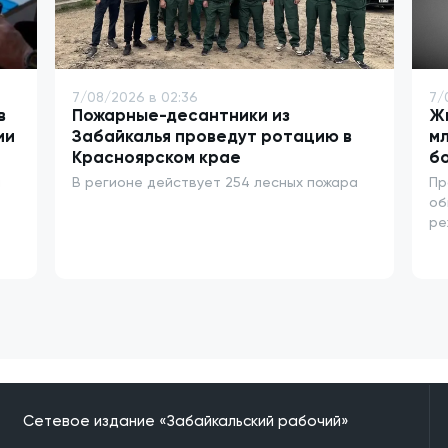
7/08/2026 в 02:36
7/
в
Пожарные-десантники из
Жи
ии
Забайкалья проведут ротацию в
мл
Красноярском крае
бо
и
В регионе действует 254 лесных пожара
Пр
об
ре
Сетевое издание «Забайкальский рабочий»