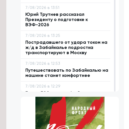
7/08/2026 в 13:51
Юрий Трутнев рассказал
Президенту о подготовке к
ВЭФ-2026
7/08/2026 в 13:25
Пострадавшего от удара током на
ж/д в Забайкалье подростка
транспортируют в Москву
7/08/2026 в 12:53
Путешествовать по Забайкалью на
машине станет комфортнее
7/08/2026 в 12:29
Более 300 млрд рублей направлено
на развитие Читы и Краснокаменска
7/08/2026 в 12:07
Забайкальский тренер рассказала,
сколько в среднем стоит экипировка
для киокусинкай каратэ