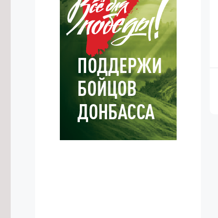
7/08/2026 в 11:42
Уровень пожарной опасности
снизился в Забайкалье
7/08/2026 в 11:16
Более 4 тысяч детей и взрослых в
Забайкалье занимаются
киокусинкай каратэ
7/08/2026 в 10:51
«Удоканская медь» рассказала о
работе системы «Кайдзен» в
Забайкалье
7/08/2026 в 10:36
Проект «Киокусинкай в школу»
запустят ещё в трёх школах
Забайкалья в сентябре
7/08/2026 в 10:09
Забайкальцы представят
региональные бренды на ВЭФ-2026