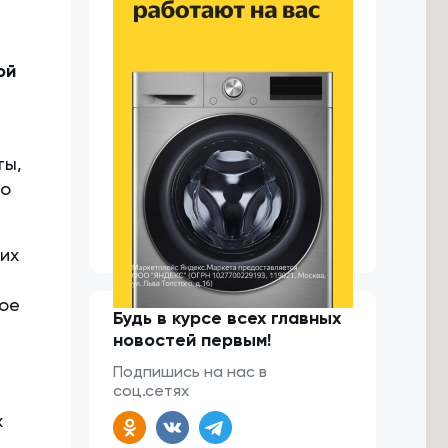
ой
ты,
по
их
ое
Будь в курсе всех главных
новостей первым!
Подпишись на нас в
соц.сетях
х