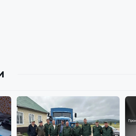
и
Про