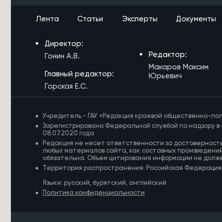
лидеров России по росту въездного
туризма
Лента
Статьи
Эксперты
Документы
6/08/2026 в 19:34
Директор:
Восемь рек и озёр Забайкалья
оказались непригодными для
Редактор:
Гонин А.В.
купания
Макаров Максим
Главный редактор:
Юрьевич
6/08/2026 в 18:57
Горская Е.С.
Сто проектов стали победителями
первого конкурса ТОС «Решаем
сами» в Забайкалье
Учредитель - ГАУ «Редакция краевой общественно-пол
Зарегистрировано Федеральной службой по надзору в 
6/08/2026 в 18:42
08.07.2020 года
Систему каналов для отвода
Редакция не несет ответственности за достоверност
дождевой воды предложили
любых материалов сайта, как составных произведений
построить в селе Угдан
обязательна. Объем цитирования информации не долж
Территория распространения: Российская Федерация
6/08/2026 в 18:31
Языки: русский, бурятский, английский
Домен .РФ начал поддерживать 18
Политика конфиденциальности
языков народов России
6/08/2026 в 18:06