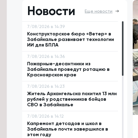
Новости
Еще новости
7/08/2026 в 14:39
Конструкторское бюро «Ветер» в
Забайкалье развивает технологии
ИИ для БПЛА
7/08/2026 в 14:36
Пожарные-десантники из
Забайкалья проведут ротацию в
Красноярском крае
7/08/2026 в 14:23
Житель Архангельска похитил 13 млн
рублей у родственников бойцов
СВО в Забайкалье
7/08/2026 в 14:12
Капремонт детсадов и школ в
Забайкалье почти завершился в
этом году