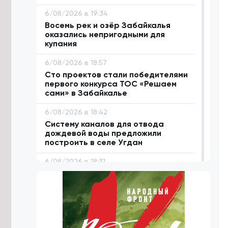
6/08/2026 в 19:34
Восемь рек и озёр Забайкалья
оказались непригодными для
купания
6/08/2026 в 18:57
Сто проектов стали победителями
первого конкурса ТОС «Решаем
сами» в Забайкалье
6/08/2026 в 18:42
Систему каналов для отвода
дождевой воды предложили
построить в селе Угдан
6/08/2026 в 18:31
Домен .РФ начал поддерживать 18
языков народов России
6/08/2026 в 18:06
Деловую программу проведут на
фестивале «Хорхог» в Забайкалье