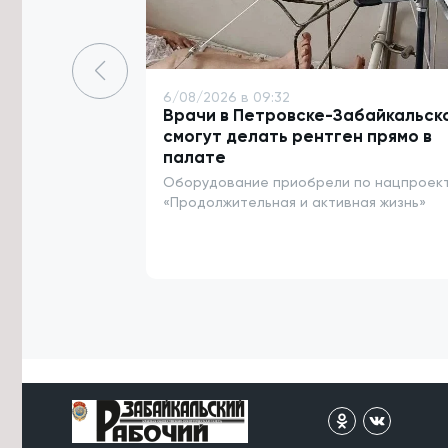
Забайкалье 9 и 10 августа
6/08/2026 в 15:34
Четыре теплотрассы и водовод
починят в Карымском округе к
6/08/2026 в 09:32
началу отопительного сезона
Врачи в Петровске-Забайкальск
смогут делать рентген прямо в
6/08/2026 в 15:21
палате
Паводковая ситуация в Забайкалье
Оборудование приобрели по нацпроек
в этом году оказалась мягче, чем в
2018 — Гидрометцентр
«Продолжительная и активная жизнь»
6/08/2026 в 15:09
Река Борзя поднялась на 130
сантиметров за сутки из-за ливней
6/08/2026 в 14:51
Парк возле Музея декабристов в
Чите облагородили благодаря
гранту
6/08/2026 в 14:25
Школы и колледжи Агинского