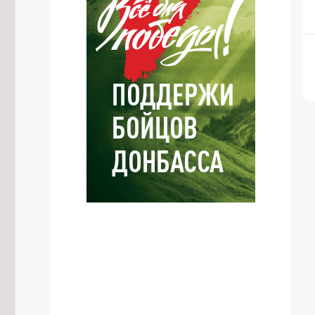
6/08/2026 в 17:52
Самое большое число дамб в
России строится в Забайкалье
6/08/2026 в 17:50
Трёх ночных дрифтеров без прав
привлекли к ответственности в Чите
6/08/2026 в 17:40
Пищеблок школы в Красном Чикое
отремонтируют к началу учебного
года
6/08/2026 в 17:14
Забайкальцы потратили на
краевых ярмарках в июле 98 млн
рублей
6/08/2026 в 17:06
Вертолет доставит продукты в
Тунгокоченский округ после
повреждения взлетной полосы