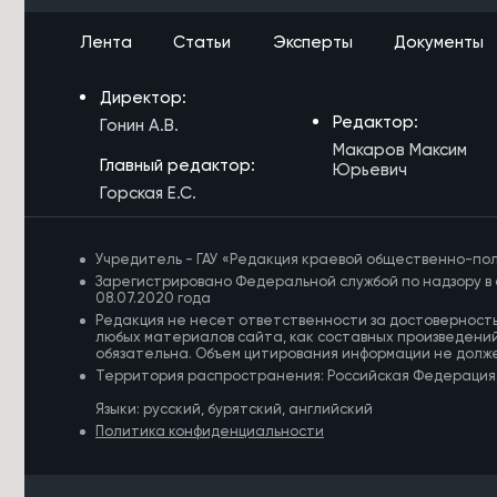
Бурятского округа готовы к началу
учебного года
Лента
Статьи
Эксперты
Документы
6/08/2026 в 14:03
Директор:
Новый 24-метровый мост построят
через реку Карповка в Забайкалье
Редактор:
Гонин А.В.
Макаров Максим
6/08/2026 в 13:41
Главный редактор:
Юрьевич
Забайкалка ушла за грибами с базы
Горская Е.С.
отдыха и заблудилась в лесу
6/08/2026 в 13:39
Учредитель - ГАУ «Редакция краевой общественно-пол
Забайкальцев проинформируют на
Зарегистрировано Федеральной службой по надзору в 
дому о выборах в Госдуму
08.07.2020 года
Редакция не несет ответственности за достоверност
6/08/2026 в 13:16
любых материалов сайта, как составных произведений
обязательна. Объем цитирования информации не долж
Третий класс пожарной опасности
Территория распространения: Российская Федерация
ожидается в шести округах
Забайкалья
Языки: русский, бурятский, английский
Политика конфиденциальности
6/08/2026 в 13:02
Грант в 1 млн направят на
благоустройство двора на Чкалова