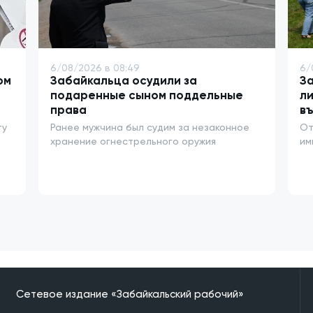
6/08/2026 в 08:49
6/
ом
Забайкальца осудили за
За
подаренные сыном поддельные
ли
права
въ
ту
Ранее мужчина был судим за незаконное
От
хранение огнестрельного оружия
им
Сетевое издание «Забайкальский рабочий»