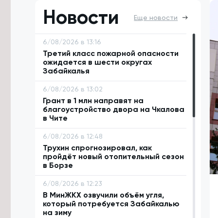
Новости
Еще новости
6/08/2026 в 13:16
Третий класс пожарной опасности
ожидается в шести округах
Забайкалья
6/08/2026 в 13:02
Грант в 1 млн направят на
благоустройство двора на Чкалова
в Чите
6/08/2026 в 12:48
Трухин спрогнозировал, как
пройдёт новый отопительный сезон
в Борзе
6/08/2026 в 12:23
В МинЖКХ озвучили объём угля,
который потребуется Забайкалью
на зиму