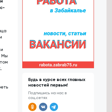
ии
с-
нца
и
 и
. Мы
 том
,
Будь в курсе всех главных
новостей первым!
реть
Подпишись на нас в
соц.сетях