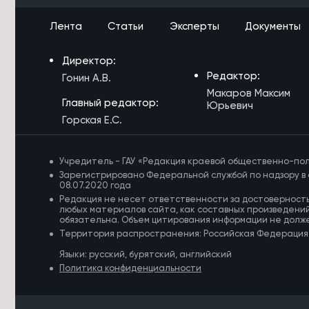
5/08/2026 в 18:12
Ремонт Молоковского тракта
Лента
Статьи
Эксперты
Документы
завершат на 1,5 месяца раньше
плана
Директор:
5/08/2026 в 17:56
Редактор:
Гонин А.В.
Работу травмпункта в Чите
Макаров Максим
временно приостановили по
Главный редактор:
Юрьевич
техническим причинам
Горская Е.С.
5/08/2026 в 17:46
Лучники Забайкалья завоевали пять
Учредитель - ГАУ «Редакция краевой общественно-пол
медалей Кубка России
Зарегистрировано Федеральной службой по надзору в 
08.07.2020 года
5/08/2026 в 17:21
Редакция не несет ответственности за достоверност
Многодетная семья из Забайкалья
любых материалов сайта, как составных произведений
получит медаль по поручению
обязательна. Объем цитирования информации не долж
Президента РФ
Территория распространения: Российская Федерация
Языки: русский, бурятский, английский
5/08/2026 в 16:57
Политика конфиденциальности
Более 500 спортсменов примут
участие в трейл-экспедиции по
Забайкалью