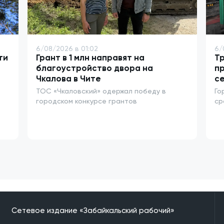
6/08/2026 в 01:02
6/
ти
Грант в 1 млн направят на
Тр
благоустройство двора на
п
Чкалова в Чите
се
ТОС «Чкаловский» одержал победу в
Го
городском конкурсе грантов
ср
Сетевое издание «Забайкальский рабочий»