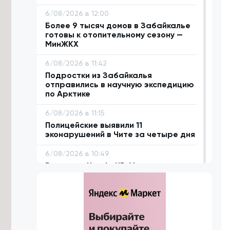
6/08/2026 в 12:00
Более 9 тысяч домов в Забайкалье
готовы к отопительному сезону —
МинЖКХ
6/08/2026 в 11:42
Подростки из Забайкалья
отправились в научную экспедицию
по Арктике
6/08/2026 в 11:15
Полицейские выявили 11
эконарушений в Чите за четыре дня
6/08/2026 в 10:49
Водитель Honda HR-V вылетел на
встречку и устроил ДТП с
пострадавшими в Забайкалье
6/08/2026 в 10:26
Готовность Забайкалья к
отопительному сезону достигла