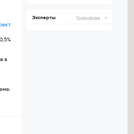
Эксперты
Подробнее
оект
0,5%
в в
еме.