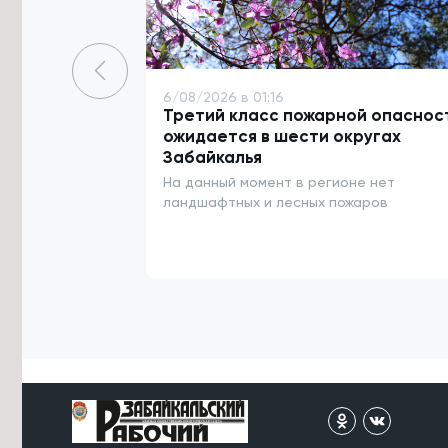
5/08/2026 в 20:16
Остановку «Евгения Гаюсана» в
Чите временно закрыли
5/08/2026 в 20:08
6/08/2026 в 01:16
Борзинский округ ликвидирует 11
Третий класс пожарной опаснос
стихийных свалок за 12,5 млн рублей
ожидается в шести округах
Забайкалья
5/08/2026 в 19:02
На данный момент в регионе нет
Победители конкурса грантов
губернатора Забайкалья получат
ландшафтных и лесных пожаров
62,5 млн рублей
5/08/2026 в 18:45
Автобус до станции Лесная
запустили после перерыва в
Читинском округе
5/08/2026 в 18:36
Судебные приставы доставили
задержанного читинца на
экстренную операцию