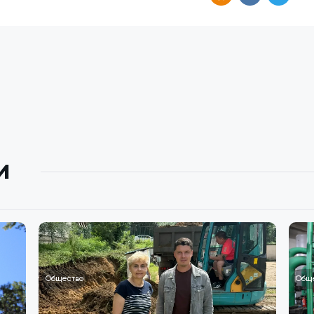
и
Общество
Общ