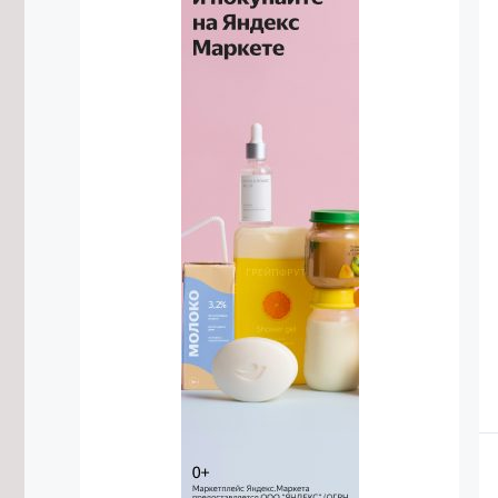
60%
6/08/2026 в 10:01
Подрядчика в Забайкалье
задержали за мошенничество на
130 млн рублей
6/08/2026 в 09:42
Забайкалец получил 8 лет колонии
за передачу чиновнику взятки в 1,5
млн рублей
6/08/2026 в 09:12
Водитель кроссовера сбил 7-
летнюю девочку во дворе дома в
Чите
6/08/2026 в 08:42
Забайкалке выдали жилищный
сертификат по программе
переселения из северных
территорий