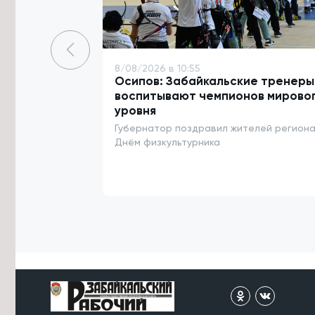
Росгвардейцы потушили
загоревшийся дом в Акше и спасли
двоих детей
7/08/2026 в 15:04
8/08/2026 в 10:55
Вода ушла с пойм реки Чита у трёх
Осипов: Забайкальские тренеры
сёл в Забайкалье
воспитывают чемпионов мирово
уровня
7/08/2026 в 14:39
Губернатор поздравил жителей региона
Конструкторское бюро «Ветер» в
Забайкалье развивает технологии
Днём физкультурника
ИИ для БПЛА
7/08/2026 в 14:36
Пожарные-десантники из
Забайкалья проведут ротацию в
Красноярском крае
7/08/2026 в 14:23
Житель Архангельска похитил 13 млн
рублей у родственников бойцов
СВО в Забайкалье