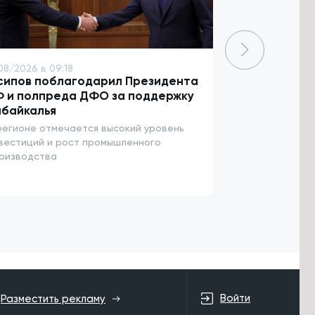
08/2026 в 09:18
7/08/2026 в 08:
сипов поблагодарил Президента
Забайкалье 
Ф и полпреда ДФО за поддержку
«Неизвестны
абайкалья
на федераль
регионе отмечается высокий уровень
Съемочная груп
вестиций и рост промышленного
оизводства
Войти
Разместить рекламу