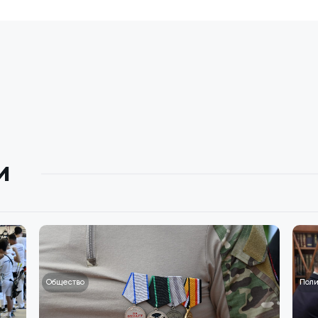
и
Общество
Поли