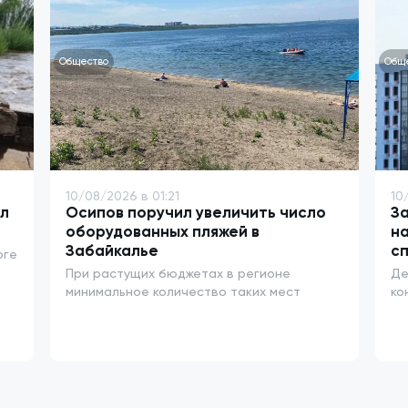
Общество
Общ
10/08/2026 в 01:21
10
л
Осипов поручил увеличить число
З
оборудованных пляжей в
н
Забайкалье
сп
оге
При растущих бюджетах в регионе
Де
минимальное количество таких мест
ко