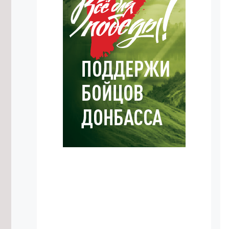
10/08/2026 в 11:22
Пожарные тушат крышу
двухэтажного дома в Смоленке
10/08/2026 в 11:07
Меры профилактики
энтеровирусных инфекций усилят в
детсадах Читы
10/08/2026 в 10:48
Пассажир внедорожника погиб в
аварии в Карымском округе
10/08/2026 в 10:28
Глава Забайкалья заявил о
важности выборов в Госдуму в
условиях давления Запада
10/08/2026 в 10:12
Трое человек погибли в ДТП с
перевернувшейся иномаркой в
Могочинском округе