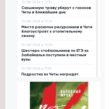
10/08/2026 в 12:51
Скошенную траву уберут с газонов
Читы в ближайшие дни
10/08/2026 в 12:34
Места раскопок ресурсников в Чите
благоустроят к отопительному
сезону
10/08/2026 в 12:09
Шестеро стобалльников по ЕГЭ из
Забайкалья поступили в местные
вузы
10/08/2026 в 11:50
Подростка из Читы наградят
посмертно за попытку спасти друга
на реке Ингода
10/08/2026 в 11:46
Дожди пока не создали критических
ситуаций в Чите — Щеглова