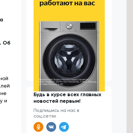
на
. Об
ной
елей
 не
Будь в курсе всех главных
у и
новостей первым!
Подпишись на нас в
соц.сетях