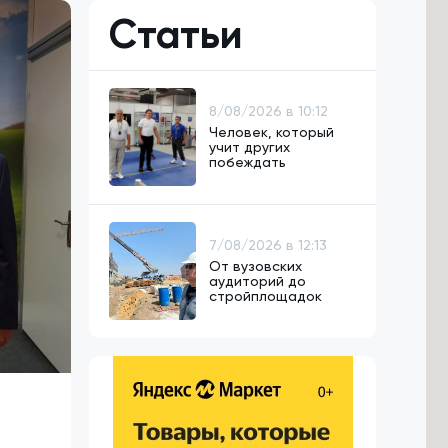
Статьи
8/08/2026 в 10:12
Человек, который
учит других
побеждать
7/08/2026 в 12:13
От вузовских
аудиторий до
стройплощадок