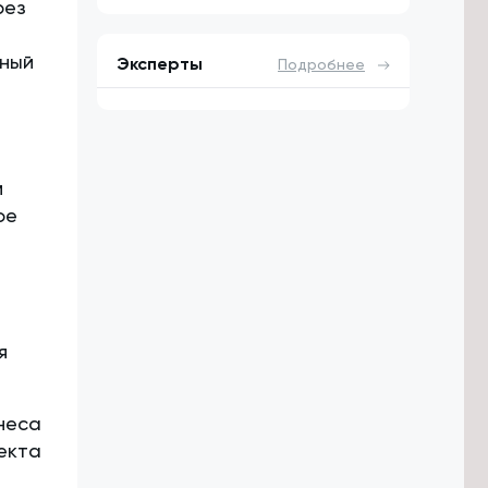
рез
тный
Эксперты
Подробнее
й
ое
я
неса
екта