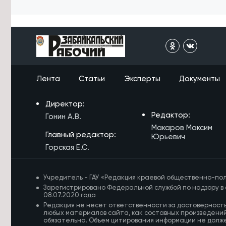
акватории на реке Ингода, где
утонули двое подростков
9/08/2026 в 16:39
Полицейские в Чите доставили до
больницы малыша с повреждённым
пальцем
Лента
Статьи
Эксперты
Документы
9/08/2026 в 15:35
Кон поблагодарил строителей за
значительный вклад в экономику
Директор:
Забайкалья
Редактор:
Гонин А.В.
Макаров Максим
9/08/2026 в 14:09
Главный редактор:
Юрьевич
Щеглова поручила усилить поиски
Горская Е.С.
двух утонувших в Ингоде
подростков
Учредитель - ГАУ «Редакция краевой общественно-пол
9/08/2026 в 13:22
Зарегистрировано Федеральной службой по надзору в 
Осипов поздравил строителей
08.07.2020 года
Забайкалья с профессиональным
Редакция не несет ответственности за достоверност
праздником
любых материалов сайта, как составных произведений
обязательна. Объем цитирования информации не долж