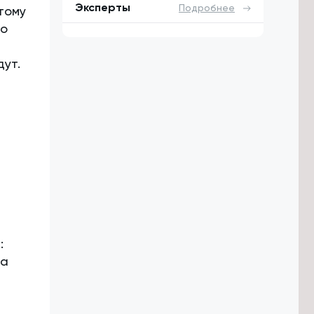
Эксперты
Подробнее
тому
то
дут.
:
на