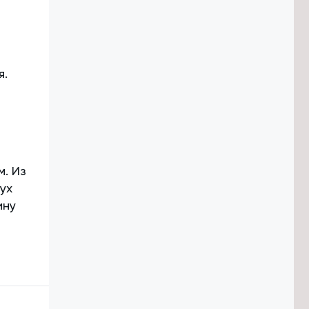
я.
. Из
ух
ину