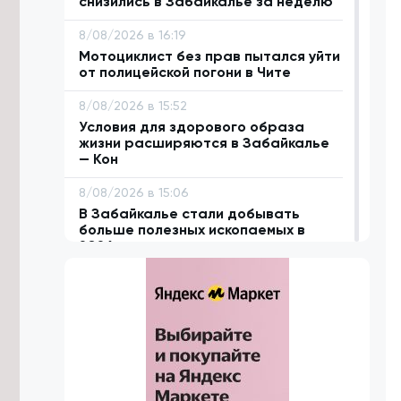
снизились в Забайкалье за неделю
8/08/2026 в 16:19
Мотоциклист без прав пытался уйти
от полицейской погони в Чите
8/08/2026 в 15:52
Условия для здорового образа
жизни расширяются в Забайкалье
— Кон
8/08/2026 в 15:06
В Забайкалье стали добывать
больше полезных ископаемых в
2026 году
8/08/2026 в 13:52
Военные в Забайкалье учатся
уничтожать противника дронами-
камикадзе
8/08/2026 в 12:39
Лосиха и её детёныш попали в