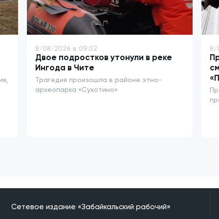
8/08/2026 в 09:02
8/
Двое подростков утонули в реке
Пр
Ингода в Чите
см
«
ия,
Трагедия произошла в районе этно-
археопарка «Сухотино»
Пр
пр
Сетевое издание «Забайкальский рабочий»