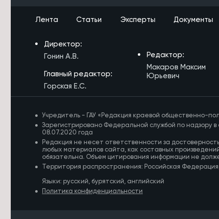
7/08/2026 в 15:21
Лента
Статьи
Эксперты
Документы
Росгвардейцы потушили
загоревшийся дом в Акше и спасли
Директор:
двоих детей
Редактор:
Гонин А.В.
Макаров Максим
Главный редактор:
Юрьевич
Горская Е.С.
Учредитель - ГАУ «Редакция краевой общественно-пол
Зарегистрировано Федеральной службой по надзору в 
08.07.2020 года
Редакция не несет ответственности за достоверност
любых материалов сайта, как составных произведений
обязательна. Объем цитирования информации не долж
Территория распространения: Российская Федерация
Языки: русский, бурятский, английский
Политика конфиденциальности