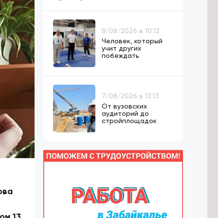
8/08/2026 в 10:12
Человек, который
учит других
побеждать
7/08/2026 в 12:13
От вузовских
аудиторий до
стройплощадок
ова
ом 13