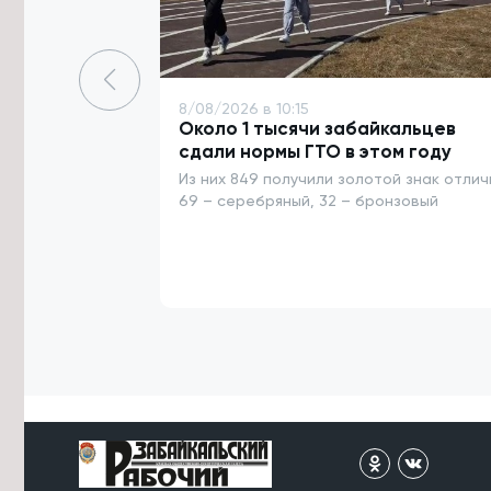
7/08/2026 в 16:54
Высокий уровень заболеваемости
энтеровирусом сохраняется в
Забайкалье
8/08/2026 в 10:15
7/08/2026 в 16:29
Около 1 тысячи забайкальцев
сдали нормы ГТО в этом году
Прокуратура потребовала
отремонтировать здание Дворца
Из них 849 получили золотой знак отлич
спорта в Чите
69 – серебряный, 32 – бронзовый
7/08/2026 в 16:07
Улицу в Чите перекроют до 12
августа из-за аварийной ситуации
7/08/2026 в 16:03
Подготовку к безопасному
проведению Единого дня
голосования обсудили в Забайкалье
7/08/2026 в 15:38
Объём строительства в ДФО в 1,5
раза превышает
среднероссийский уровень