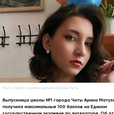
Фото: Пресс-служба администрации Читы
Выпускница школы №1 города Читы Арина Матуз
получила максимальные 100 баллов на Едином
государственном экзамене по литературе. Об эт