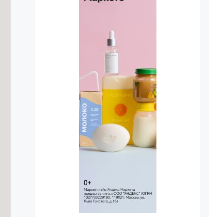
объектив фотоловушки в
Забайкалье
8/08/2026 в 11:23
Центр национальных игр планируют
открыть в Забайкальском крае
8/08/2026 в 10:55
Осипов: Забайкальские тренеры
воспитывают чемпионов мирового
уровня
8/08/2026 в 10:02
Трутнев заявил о готовности
доверить госслужащим-ветеранам
СВО ответственные направления
8/08/2026 в 09:05
Археологи обнаружили в
Забайкалье костяную иглу
возрастом около 30 тысяч лет
7/08/2026 в 22:46