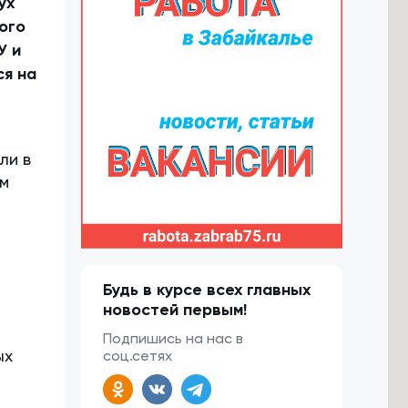
ух
ого
У и
ся на
ли в
ом
Будь в курсе всех главных
новостей первым!
Подпишись на нас в
ых
соц.сетях