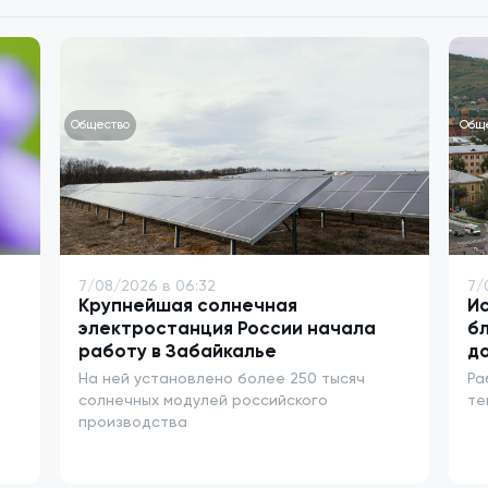
Общество
Общ
7/08/2026 в 06:32
7/
Крупнейшая солнечная
И
электростанция России начала
бл
работу в Забайкалье
до
На ней установлено более 250 тысяч
Ра
солнечных модулей российского
те
производства