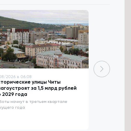
ество
Общество
08/2026 в 06:08
7/08/2026 в 04
сторические улицы Читы
Высокий уро
агоустроят за 1,5 млрд рублей
энтеровирус
 2029 года
Забайкалье
боты начнут в третьем квартале
Больше людей 
кущего года
энтеровирусом 
в столице