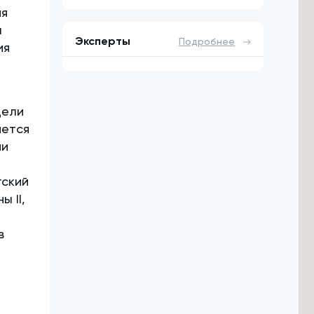
ия
а
Эксперты
Подробнее
ия
дели
яется
ми
гский
 II,
в