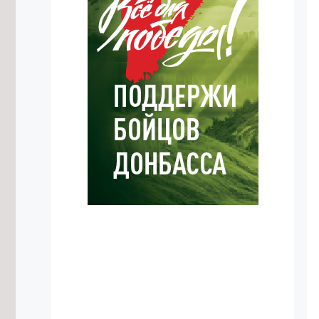
7/08/2026 в 15:38
Объём строительства в ДФО в 1,5
раза превышает
среднероссийский уровень
7/08/2026 в 15:21
Росгвардейцы потушили
загоревшийся дом в Акше и спасли
двоих детей
7/08/2026 в 15:04
Вода ушла с пойм реки Чита у трёх
сёл в Забайкалье
7/08/2026 в 14:39
Конструкторское бюро «Ветер» в
Забайкалье развивает технологии
ИИ для БПЛА
7/08/2026 в 14:36
Пожарные-десантники из
Забайкалья проведут ротацию в
Красноярском крае