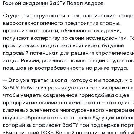
Горной академии ЗабГУ Павел Авдеев.
Студенты погружаются в технологические проц
высокотехнологичного предприятия страны,
прокачивают навыки, обмениваются идеями,
получают экспертизу по своим исследованиям. Т
практическая подготовка усиливает будущий
кадровый потенциал для решения стратегическ
задач России, развивает компетенции студентов
повышая их востребованность на рынке труда.
— Это уже третья школа, которую мы проводим с
ЗабГУ. Ребята из разных уголков России приехали
чтобы увидеть современное горнодобывающее
предприятие своими глазами. Школа — это один 
ключевых элементов многоуровневого непрерывн
научно-образовательного трека будущих инжен
который выстраивает ЗабГУ при поддержке пар
«Быстринский ГОК». Весной проходит масштабны