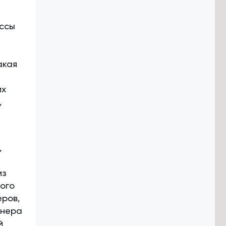
ессы
акая
их
,
,
из
ого
еров,
тнера
й