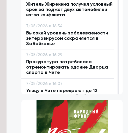
Житель Жирекена получил условный
срок за поджог двух автомобилей
из-за конфликта
7/08/2026 в 16:54
Высокий уровень заболеваемости
энтеровирусом сохраняется в
Забайкалье
7/08/2026 в 16:29
Прокуратура потребовала
отремонтировать здание Дворца
спорта в Чите
7/08/2026 в 16:07
Улицу в Чите перекроют до 12
августа из-за аварийной ситуации
7/08/2026 в 16:03
Подготовку к безопасному
проведению Единого дня
голосования обсудили в Забайкалье