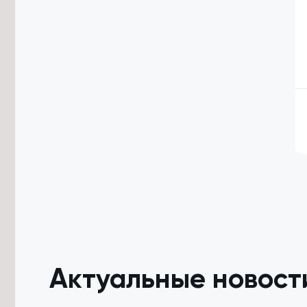
Забайкалье
7/08/2026 в 10:36
Проект «Киокусинкай в школу»
запустят ещё в трёх школах
Забайкалья в сентябре
7/08/2026 в 10:09
Забайкальцы представят
региональные бренды на ВЭФ-2026
во Владивостоке
7/08/2026 в 09:44
Водитель BMW сбил 14-летнюю
девочку на «зебре» в Чите
7/08/2026 в 09:22
Трутнев пригласил Путина открыть
новый комплекс «Удоканской меди» в
Забайкалье
Актуальные новост
7/08/2026 в 08:46
Забайкалец получил условный срок