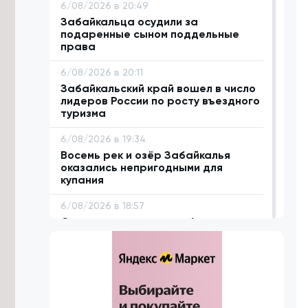
6/08/2026 в 20:49
Забайкальца осудили за
подаренные сыном поддельные
права
6/08/2026 в 20:11
Забайкальский край вошел в число
лидеров России по росту въездного
туризма
6/08/2026 в 19:34
Восемь рек и озёр Забайкалья
оказались непригодными для
купания
6/08/2026 в 18:57
Сто проектов стали победителями
первого конкурса ТОС «Решаем
сами» в Забайкалье
6/08/2026 в 18:42
Систему каналов для отвода
дождевой воды предложили