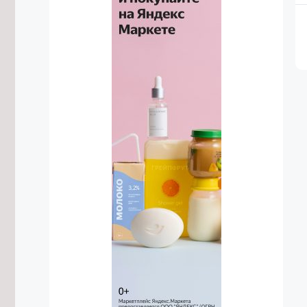
построить в селе Угдан
6/08/2026 в 18:31
Домен .РФ начал поддерживать 18
языков народов России
6/08/2026 в 18:06
Деловую программу проведут на
фестивале «Хорхог» в Забайкалье
6/08/2026 в 17:52
Самое большое число дамб в
России строится в Забайкалье
6/08/2026 в 17:50
Трёх ночных дрифтеров без прав
привлекли к ответственности в Чите
6/08/2026 в 17:40
Пищеблок школы в Красном Чикое
отремонтируют к началу учебного
года