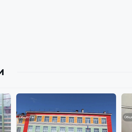
и
Общество
Общ