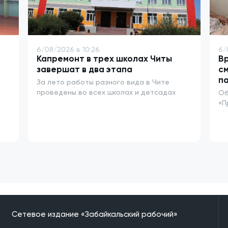
6/08/2026 в 10:26
6/
Капремонт в трех школах Читы
Вр
завершат в два этапа
см
п
За лето работы разного вида в Чите
проведены во всех школах и детсадах
Об
«П
Сетевое издание «Забайкальский рабочий»