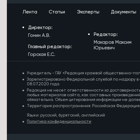
сантиметров за сутки из-за ливней
Лента
Статьи
Эксперты
Документы
6/08/2026 в 14:51
Парк возле Музея декабристов в
Директор:
Чите облагородили благодаря
гранту
Редактор:
Гонин А.В.
Макаров Максим
6/08/2026 в 14:25
Главный редактор:
Юрьевич
Школы и колледжи Агинского
Горская Е.С.
Бурятского округа готовы к началу
учебного года
Учредитель - ГАУ «Редакция краевой общественно-пол
6/08/2026 в 14:03
Зарегистрировано Федеральной службой по надзору в 
Новый 24-метровый мост построят
08.07.2020 года
через реку Карповка в Забайкалье
Редакция не несет ответственности за достоверност
любых материалов сайта, как составных произведений
обязательна. Объем цитирования информации не долж
6/08/2026 в 13:41
Территория распространения: Российская Федерация
Забайкалка ушла за грибами с базы
отдыха и заблудилась в лесу
Языки: русский, бурятский, английский
Политика конфиденциальности
6/08/2026 в 13:39
Забайкальцев проинформируют на
дому о выборах в Госдуму