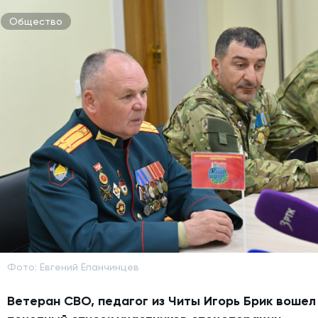
Общество
Фото: Евгений Епанчинцев
Ветеран СВО, педагог из Читы Игорь Брик вошел