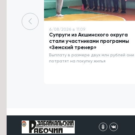
международной премии «КАРДО»
6/08/2026 в 15:59
Потерявшаяся в лесу забайкалка
жарила сыроежки и мастерила
6/08/2026 в 11:09
шалаш до спасения
Супруги из Акшинского округа
стали участниками программы
6/08/2026 в 15:37
«Земский тренер»
Сильные дожди прогнозируются в
Выплату в размере двух млн рублей они
Забайкалье 9 и 10 августа
потратят на покупку жилья
6/08/2026 в 15:34
Четыре теплотрассы и водовод
починят в Карымском округе к
началу отопительного сезона
6/08/2026 в 15:21
Паводковая ситуация в Забайкалье
в этом году оказалась мягче, чем в
2018 — Гидрометцентр
6/08/2026 в 15:09
Река Борзя поднялась на 130