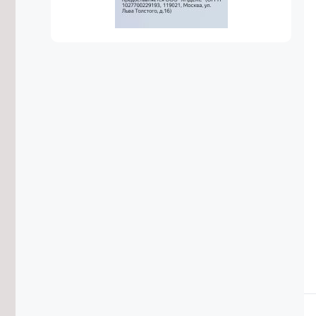
среднероссийский уровень
7/08/2026 в 15:21
Росгвардейцы потушили
загоревшийся дом в Акше и спасли
двоих детей
7/08/2026 в 15:04
Вода ушла с пойм реки Чита у трёх
сёл в Забайкалье
7/08/2026 в 14:39
Конструкторское бюро «Ветер» в
Забайкалье развивает технологии
ИИ для БПЛА
7/08/2026 в 14:36
Пожарные-десантники из
Забайкалья проведут ротацию в
Красноярском крае
7/08/2026 в 14:23
Житель Архангельска похитил 13 млн