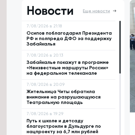
Новости
Еще новости
7/08/2026 в 21:18
Осипов поблагодарил Президента
РФ и полпреда ДФО за поддержку
Забайкалья
7/08/2026 в 20:13
Забайкалье покажут в программе
«Неизвестные маршруты России»
на федеральном телеканале
7/08/2026 в 20:09
Жительница Читы обратила
внимание на разрушающуюся
Театральную площадь
7/08/2026 в 19:29
Путь к школе и детсаду
благоустроили в Дульдурге по
нацпроекту за 6,7 млн рублей