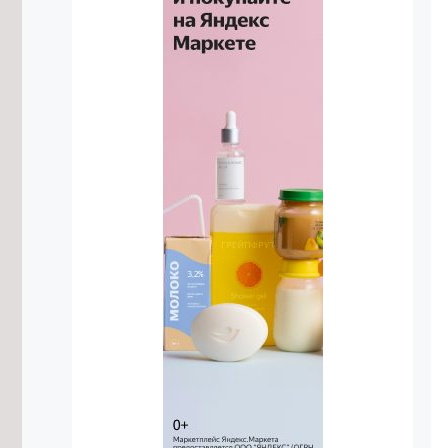
7/08/2026 в 16:54
Высокий уровень заболеваемости
энтеровирусом сохраняется в
Забайкалье
7/08/2026 в 16:29
Прокуратура потребовала
отремонтировать здание Дворца
спорта в Чите
7/08/2026 в 16:07
Улицу в Чите перекроют до 12
августа из-за аварийной ситуации
7/08/2026 в 16:03
Подготовку к безопасному
проведению Единого дня
голосования обсудили в Забайкалье
7/08/2026 в 15:38
Объём строительства в ДФО в 1,5
раза превышает