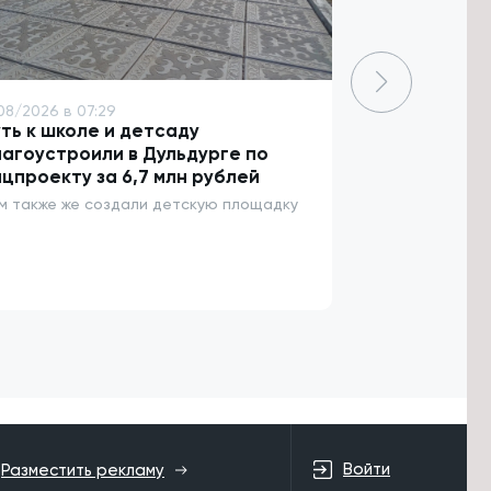
08/2026 в 07:29
7/08/2026 в 06
ть к школе и детсаду
Более 3,5 т
агоустроили в Дульдурге по
пострадали 
цпроекту за 6,7 млн рублей
За неделю 47 
энцефалитом
м также же создали детскую площадку
Войти
Разместить рекламу