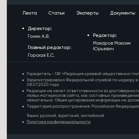
Проект «Киокусинкай в школу»
запустят ещё в трёх школах
Лента
Статьи
Эксперты
Документы
Забайкалья в сентябре
7/08/2026 в 10:09
Директор:
Забайкальцы представят
Редактор:
Гонин А.В.
региональные бренды на ВЭФ-2026
Макаров Максим
во Владивостоке
Главный редактор:
Юрьевич
Горская Е.С.
Учредитель - ГАУ «Редакция краевой общественно-пол
Зарегистрировано Федеральной службой по надзору в 
08.07.2020 года
Редакция не несет ответственности за достоверност
любых материалов сайта, как составных произведений
обязательна. Объем цитирования информации не долж
Территория распространения: Российская Федерация
Языки: русский, бурятский, английский
Политика конфиденциальности