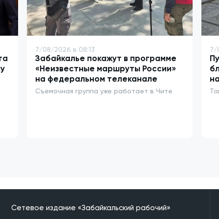
7/08/2026 в 08:13
7/
та
Забайкалье покажут в программе
Пу
у
«Неизвестные маршруты России»
бл
на федеральном телеканале
на
Съемочная группа уже работает в Чите
Та
Сетевое издание «Забайкальский рабочий»