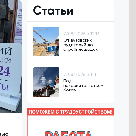
Статьи
7/08/2026 в 12:13
От вузовских
аудиторий до
стройплощадок
7/08/2026 в 11:11
Под
покровительством
богов
вые