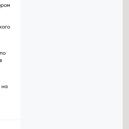
ором
кого
 по
в
 на