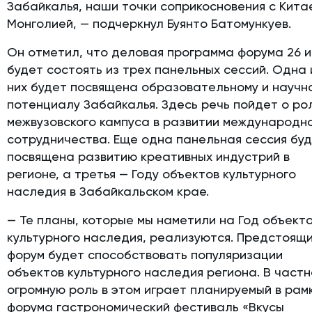
Забайкалья, наши точки соприкосновения с Кита
Монголией, — подчеркнул Буянто Батомункуев.
Он отметил, что деловая программа форума 26 
будет состоять из трех панельных сессий. Одна 
них будет посвящена образовательному и научн
потенциалу Забайкалья. Здесь речь пойдет о ро
межвузовского кампуса в развитии международн
сотрудничества. Еще одна панельная сессия бу
посвящена развитию креативных индустрий в
регионе, а третья — Году объектов культурного
наследия в Забайкальском крае.
— Те планы, которые мы наметили на Год объект
культурного наследия, реализуются. Предстоящ
форум будет способствовать популяризации
объектов культурного наследия региона. В частн
огромную роль в этом играет планируемый в рам
форума гастрономический фестиваль «Вкусы