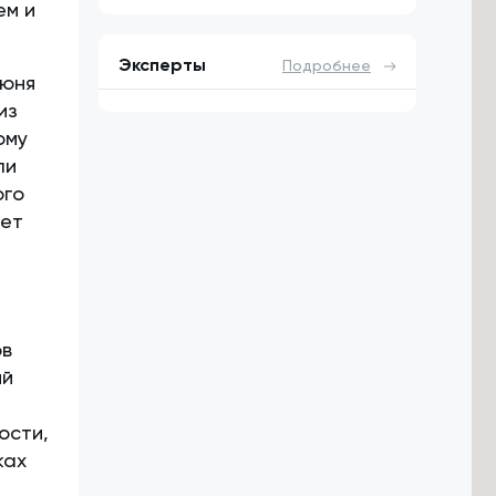
ем и
Эксперты
Подробнее
июня
из
ому
ли
ого
дет
ов
ий
ости,
ках