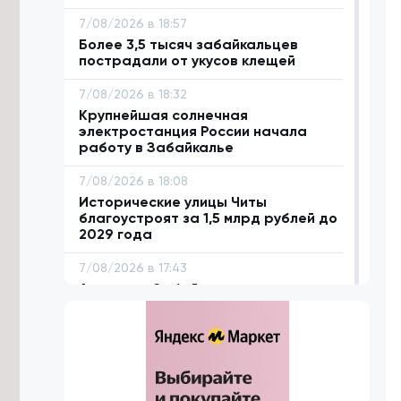
7/08/2026 в 18:57
Более 3,5 тысяч забайкальцев
пострадали от укусов клещей
7/08/2026 в 18:32
Крупнейшая солнечная
электростанция России начала
работу в Забайкалье
7/08/2026 в 18:08
Исторические улицы Читы
благоустроят за 1,5 млрд рублей до
2029 года
7/08/2026 в 17:43
Аграриям Забайкалья нужно
заготовить 1,1 млн тонн сена к зиме
7/08/2026 в 17:18
Житель Жирекена получил условный
срок за поджог двух автомобилей
из-за конфликта