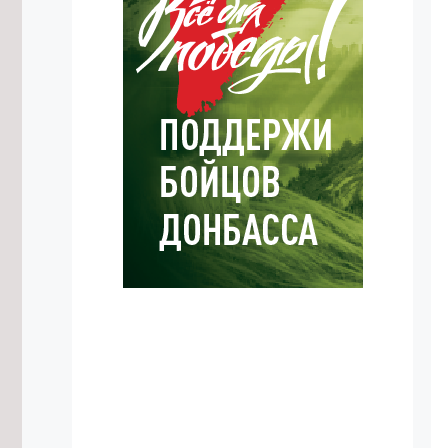
6/08/2026 в 18:06
Деловую программу проведут на
фестивале «Хорхог» в Забайкалье
6/08/2026 в 17:52
Самое большое число дамб в
России строится в Забайкалье
6/08/2026 в 17:50
Трёх ночных дрифтеров без прав
привлекли к ответственности в Чите
6/08/2026 в 17:40
Пищеблок школы в Красном Чикое
отремонтируют к началу учебного
года
6/08/2026 в 17:14
Забайкальцы потратили на
краевых ярмарках в июле 98 млн
рублей