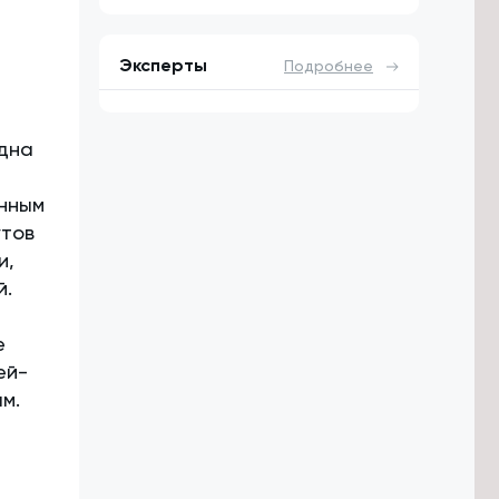
Эксперты
Подробнее
Одна
енным
утов
и,
й.
е
ей-
м.