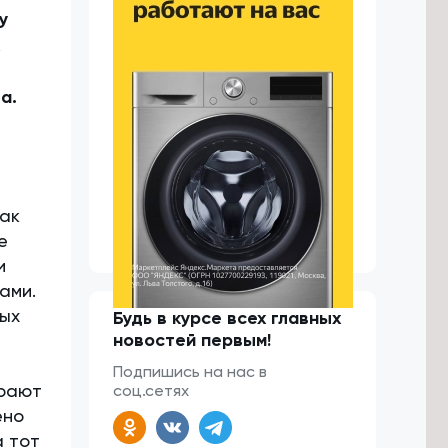
у
х
7
а.
как
е
и
зами.
ных
Будь в курсе всех главных
новостей первым!
Подпишись на нас в
ирают
соц.сетях
ено
а тот