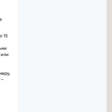
е
о 15
ьми
 или
меру,
 –