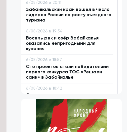
6/08/2026 в 20:11
Забайкальский край вошел в число
лидеров России по росту въездного
туризма
6/08/2026 в 19:34
Восемь рек и озёр Забайкалья
оказались непригодными для
купания
6/08/2026 в 18:57
Сто проектов стали победителями
первого конкурса ТОС «Решаем
сами» в Забайкалье
6/08/2026 в 18:42
Систему каналов для отвода
дождевой воды предложили
построить в селе Угдан
6/08/2026 в 18:31
Домен .РФ начал поддерживать 18
языков народов России