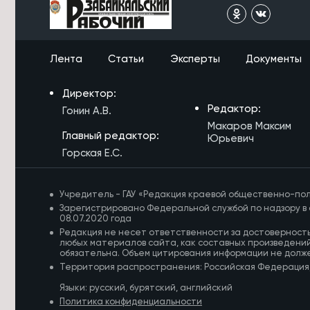
6/08/2026 в 13:02
Грант в 1 млн направят на
благоустройство двора на Чкалова
Лента
Статьи
Эксперты
Документы
в Чите
Директор:
Редактор:
Гонин А.В.
Макаров Максим
Главный редактор:
Юрьевич
Горская Е.С.
Учредитель - ГАУ «Редакция краевой общественно-пол
Зарегистрировано Федеральной службой по надзору в 
08.07.2020 года
Редакция не несет ответственности за достоверност
любых материалов сайта, как составных произведений
обязательна. Объем цитирования информации не долж
Территория распространения: Российская Федерация
Языки: русский, бурятский, английский
Политика конфиденциальности