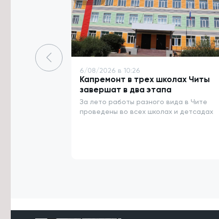
гранту
6/08/2026 в 14:25
Школы и колледжи Агинского
Бурятского округа готовы к началу
учебного года
6/08/2026 в 10:26
6/08/2026 в 14:03
Капремонт в трех школах Читы
Новый 24-метровый мост построят
завершат в два этапа
через реку Карповка в Забайкалье
За лето работы разного вида в Чите
6/08/2026 в 13:41
проведены во всех школах и детсадах
Забайкалка ушла за грибами с базы
отдыха и заблудилась в лесу
6/08/2026 в 13:39
Забайкальцев проинформируют на
дому о выборах в Госдуму
6/08/2026 в 13:16
Третий класс пожарной опасности
ожидается в шести округах
Забайкалья