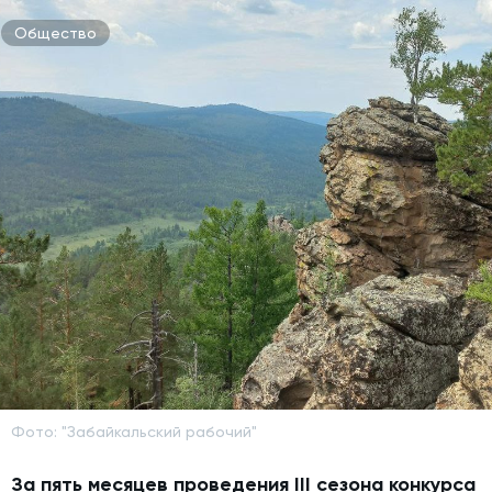
Общество
Фото: "Забайкальский рабочий"
За пять месяцев проведения III сезона конкурса