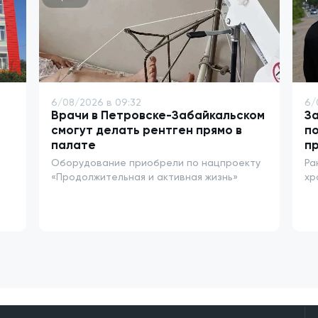
6/08/2026 в 09:32
6/
Врачи в Петровске-Забайкальском
За
смогут делать рентген прямо в
п
палате
п
Оборудование приобрели по нацпроекту
Ра
«Продолжительная и активная жизнь»
хр