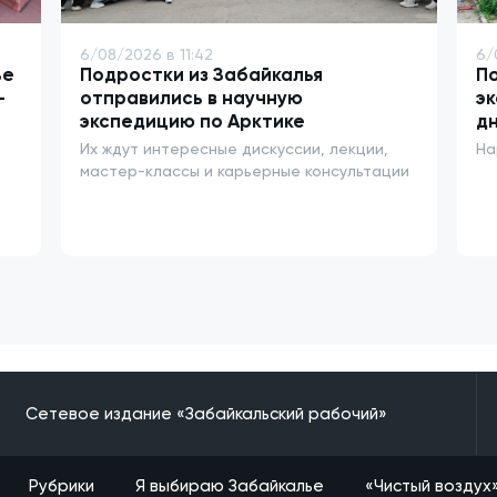
6/08/2026 в 11:42
6/
ье
Подростки из Забайкалья
По
—
отправились в научную
эк
экспедицию по Арктике
д
Их ждут интересные дискуссии, лекции,
На
мастер-классы и карьерные консультации
Сетевое издание «Забайкальский рабочий»
Рубрики
Я выбираю Забайкалье
«Чистый воздух