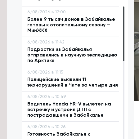
6/08/2026 в 12:00
Более 9 тысяч домов в Забайкалье
готовы к отопительному сезону —
МинЖКХ
6/08/2026 в 11:42
Подростки из Забайкалья
отправились в научную экспедицию
по Арктике
6/08/2026 в 11:15
Полицейские выявили 11
эконарушений в Чите за четыре дня
6/08/2026 в 10:49
Водитель Honda HR-V вылетел на
встречку и устроил ДТП с
пострадавшими в Забайкалье
6/08/2026 в 10:26
Готовность Забайкалья к