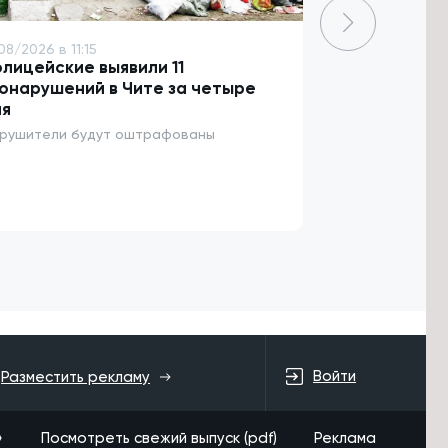
08/2026 в 11:15
6/08/2026 в 10:
лицейские выявили 11
Готовность 
онарушений в Чите за четыре
отопительно
ня
60%
рушители будут оштрафованы
Подготовка к з
Войти
Разместить рекламу
»
Посмотреть свежий выпуск (pdf)
Реклама