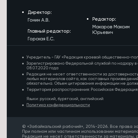
5/08/2026 в 16:32
Директор:
Забайкальцам рассказали, можно
Редактор:
Гонин А.В.
ли полностью вылечить
Макаров Максим
остеохондроз
Главный редактор:
Юрьевич
Горская Е.С.
5/08/2026 в 16:07
Пропавшего под Читой грибника с
застрявшим в болоте авто нашли
Учредитель - ГАУ «Редакция краевой общественно-пол
по следам
Зарегистрировано Федеральной службой по надзору в 
08.07.2020 года
5/08/2026 в 16:05
Редакция не несет ответственности за достоверност
Дожди помешали ускорить ремонты
любых материалов сайта, как составных произведений
тепловых сетей в Чите
обязательна. Объем цитирования информации не долж
Территория распространения: Российская Федерация
5/08/2026 в 15:37
Языки: русский, бурятский, английский
Глава администрации губернатора
Политика конфиденциальности
Забайкалья вступил в мобильную
огневую группу
5/08/2026 в 15:14
© «Забайкальский рабочий», 2014-2026. Все права 
При полном или частичном использовании материало
Митинг в честь Дня памяти жертв
Редакция не несет ответственности за материалы,
репрессий пройдет в Чите