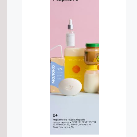
6/08/2026 в 07:36
Реабилитационные центры
Забайкалья получили более 20 млн
рублей на новое оборудование
5/08/2026 в 22:18
Подтопление двора устранили в
Чите после обращения в
Госжилинспекцию
5/08/2026 в 21:45
Генерал-полковник Пётр Болгарев
назначен Президентом России и.о.
командующего ВВО
5/08/2026 в 21:37
Странную гусеницу в «броне»
заметили читинцы на пляже Кенона
5/08/2026 в 21:06
Незаконную продажу алкоголя
выявили в двух читинских ларьках