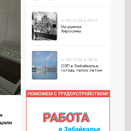
6/08/2026 в 08:21
На руинах
Хиросимы
6/08/2026 в 08:14
ОЗП в Забайкалье:
готовь тепло летом
и
бщили