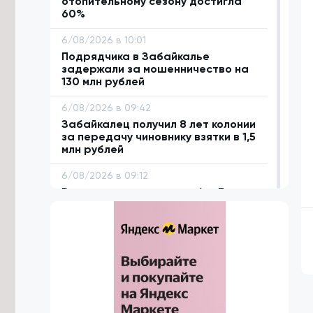
отопительному сезону достигла
60%
6/08/2026 в 10:01
Подрядчика в Забайкалье
задержали за мошенничество на
130 млн рублей
6/08/2026 в 09:42
Забайкалец получил 8 лет колонии
за передачу чиновнику взятки в 1,5
млн рублей
6/08/2026 в 09:12
Водитель кроссовера сбил 7-
летнюю девочку во дворе дома в
Чите
6/08/2026 в 08:42
Забайкалке выдали жилищный
сертификат по программе
переселения из северных
территорий