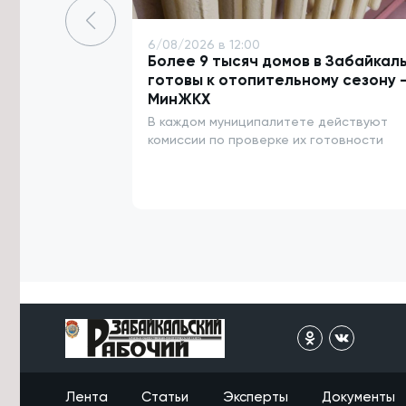
5/08/2026 в 18:12
Ремонт Молоковского тракта
6/08/2026 в 12:00
завершат на 1,5 месяца раньше
Более 9 тысяч домов в Забайкал
плана
готовы к отопительному сезону 
МинЖКХ
5/08/2026 в 17:56
В каждом муниципалитете действуют
Работу травмпункта в Чите
временно приостановили по
комиссии по проверке их готовности
техническим причинам
5/08/2026 в 17:46
Лучники Забайкалья завоевали пять
медалей Кубка России
5/08/2026 в 17:21
Многодетная семья из Забайкалья
получит медаль по поручению
Президента РФ
5/08/2026 в 16:57
Более 500 спортсменов примут
участие в трейл-экспедиции по
Лента
Статьи
Эксперты
Документы
Забайкалью