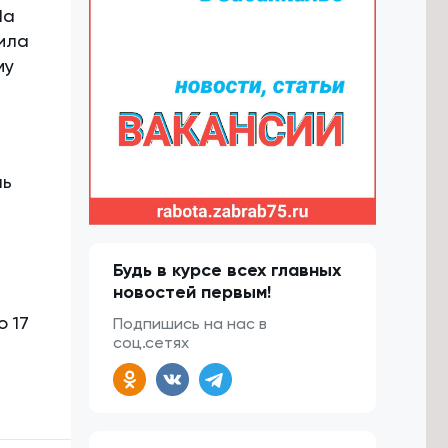
da
ила
му
ль
Будь в курсе всех главных
новостей первым!
о 17
Подпишись на нас в
соц.сетях