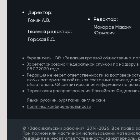
Забайкальский строительно-
промышленный форум пройдет 8
Директор:
октября
Редактор:
Гонин А.В.
7/08/2026 в 21:18
Макаров Максим
Главный редактор:
Осипов поблагодарил Президента
Юрьевич
РФ и полпреда ДФО за поддержку
Горская Е.С.
Забайкалья
7/08/2026 в 20:13
Учредитель - ГАУ «Редакция краевой общественно-пол
Забайкалье покажут в программе
Зарегистрировано Федеральной службой по надзору в 
«Неизвестные маршруты России»
08.07.2020 года
на федеральном телеканале
Редакция не несет ответственности за достоверност
любых материалов сайта, как составных произведений
обязательна. Объем цитирования информации не долж
7/08/2026 в 20:09
Территория распространения: Российская Федерация
Жительница Читы обратила
внимание на разрушающуюся
Языки: русский, бурятский, английский
Театральную площадь
Политика конфиденциальности
7/08/2026 в 19:29
Путь к школе и детсаду
© «Забайкальский рабочий», 2014-2026. Все права 
благоустроили в Дульдурге по
При полном или частичном использовании материало
нацпроекту за 6,7 млн рублей
Редакция не несет ответственности за материалы,