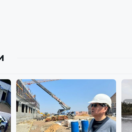
и
Общество
Про