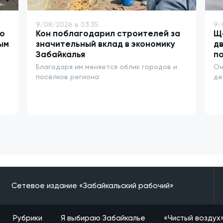
9/08/2026 в 03:35
9/
о
Кон поблагодарил строителей за
Ще
ым
значительный вклад в экономику
дв
Забайкалья
п
Благодаря им меняется облик городов и
Он
посёлков региона
де
Сетевое издание «Забайкальский рабочий»
Рубрики
Я выбираю Забайкалье
«Чистый воздух