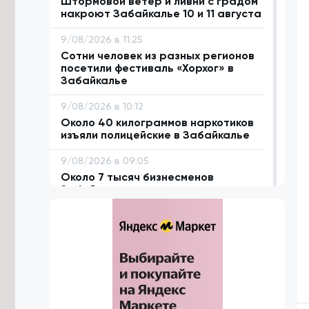
Штормовой ветер и ливни с градом
накроют Забайкалье 10 и 11 августа
9/08/2026 в 11:25
Сотни человек из разных регионов
посетили фестиваль «Хорхог» в
Забайкалье
9/08/2026 в 10:12
Около 40 килограммов наркотиков
изъяли полицейские в Забайкалье
9/08/2026 в 09:05
Около 7 тысяч бизнесменов
Забайкалья перешли на
электронную подпись в 2026 году
9/08/2026 в 00:25
Дело возбудили из-за двух
утонувших на Сухотино подростков
8/08/2026 в 23:02
Спасатели ищут заблудившуюся в