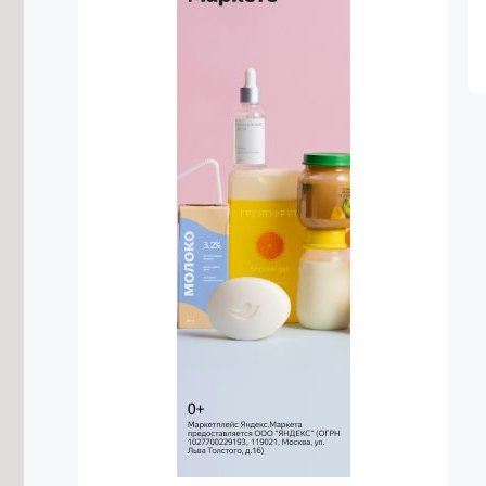
лесу около Амодово женщину
8/08/2026 в 22:15
Около 1 тысячи забайкальцев сдали
нормы ГТО в этом году
8/08/2026 в 21:02
Двое подростков утонули в реке
Ингода в Чите
8/08/2026 в 20:03
Предприятия ЖКХ в Забайкалье
смогут присоединиться к проекту
«Производительность труда»
8/08/2026 в 18:52
Более 3,2 тысячи специалистов
обучили противодействию
идеологии терроризма в
Забайкалье
8/08/2026 в 17:35
Цены на кефир, огурцы и сметану