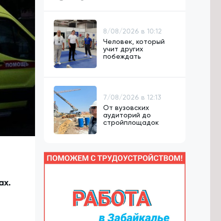
8/08/2026 в 10:12
Человек, который
учит других
побеждать
7/08/2026 в 12:13
От вузовских
аудиторий до
стройплощадок
ах.