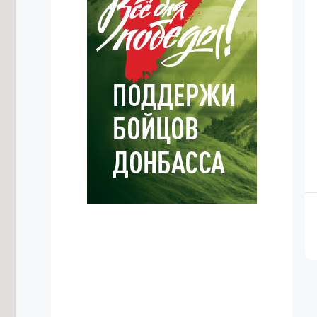
Театральную площадь
7/08/2026 в 19:29
Путь к школе и детсаду
благоустроили в Дульдурге по
нацпроекту за 6,7 млн рублей
7/08/2026 в 18:57
Более 3,5 тысяч забайкальцев
пострадали от укусов клещей
7/08/2026 в 18:32
Крупнейшая солнечная
электростанция России начала
работу в Забайкалье
7/08/2026 в 18:08
Исторические улицы Читы
благоустроят за 1,5 млрд рублей до
2029 года
7/08/2026 в 17:43
Аграриям Забайкалья нужно