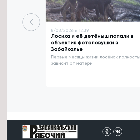
проведению Единого дня
голосования обсудили в Забайкалье
7/08/2026 в 15:38
Объём строительства в ДФО в 1,5
8/08/2026 в 12:39
раза превышает
Лосиха и её детёныш попали в
среднероссийский уровень
объектив фотоловушки в
Забайкалье
7/08/2026 в 15:21
Первые месяцы жизни лосёнок полност
Росгвардейцы потушили
загоревшийся дом в Акше и спасли
зависит от матери
двоих детей
7/08/2026 в 15:04
Вода ушла с пойм реки Чита у трёх
сёл в Забайкалье
7/08/2026 в 14:39
Конструкторское бюро «Ветер» в
Забайкалье развивает технологии
ИИ для БПЛА
7/08/2026 в 14:36