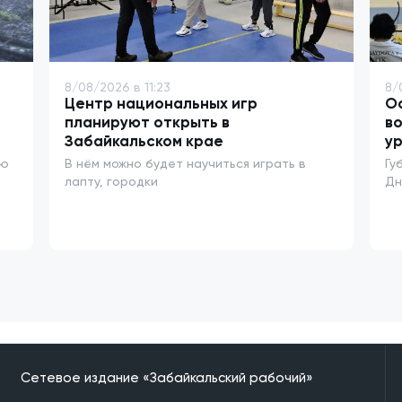
8/08/2026 в 11:23
8/
Центр национальных игр
О
планируют открыть в
в
Забайкальском крае
у
ью
В нём можно будет научиться играть в
Гу
лапту, городки
Дн
Сетевое издание «Забайкальский рабочий»