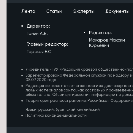
Пожарные-десантники из
Забайкалья проведут ротацию в
Лента
Статьи
Эксперты
Документы
Красноярском крае
7/08/2026 в 14:23
Директор:
Житель Архангельска похитил 13 млн
Редактор:
Гонин А.В.
рублей у родственников бойцов
Макаров Максим
СВО в Забайкалье
Главный редактор:
Юрьевич
Горская Е.С.
7/08/2026 в 14:12
Капремонт детсадов и школ в
Забайкалье почти завершился в
Учредитель - ГАУ «Редакция краевой общественно-пол
этом году
Зарегистрировано Федеральной службой по надзору в 
08.07.2020 года
7/08/2026 в 13:51
Редакция не несет ответственности за достоверност
Юрий Трутнев рассказал
любых материалов сайта, как составных произведений
Президенту о подготовке к
обязательна. Объем цитирования информации не долж
ВЭФ-2026
Территория распространения: Российская Федерация
Языки: русский, бурятский, английский
7/08/2026 в 13:25
Политика конфиденциальности
Пострадавшего от удара током на
ж/д в Забайкалье подростка
транспортируют в Москву