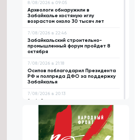
8/08/2026 в 09:05
Археологи обнаружили в
Забайкалье костяную иглу
возрастом около 30 тысяч лет
7/08/2026 в 22:46
Забайкальский строительно-
промышленный форум пройдет 8
октября
7/08/2026 в 21:18
Осипов поблагодарил Президента
РФ и полпреда ДФО за поддержку
Забайкалья
7/08/2026 в 20:13
Забайкалье покажут в программе
«Неизвестные маршруты России»
на федеральном телеканале
7/08/2026 в 20:09
Жительница Читы обратила
внимание на разрушающуюся