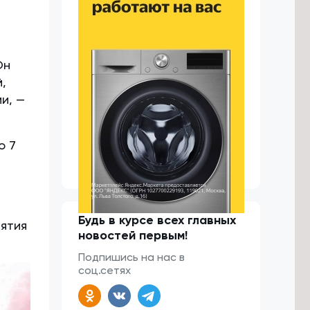
.
Он
,
и, —
о 7
Будь в курсе всех главных
ятия
новостей первым!
Подпишись на нас в
соц.сетях