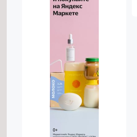
7/08/2026 в 17:18
Житель Жирекена получил условный
срок за поджог двух автомобилей
из-за конфликта
7/08/2026 в 16:54
Высокий уровень заболеваемости
энтеровирусом сохраняется в
Забайкалье
7/08/2026 в 16:29
Прокуратура потребовала
отремонтировать здание Дворца
спорта в Чите
7/08/2026 в 16:07
Улицу в Чите перекроют до 12
августа из-за аварийной ситуации
7/08/2026 в 16:03
Подготовку к безопасному
проведению Единого дня