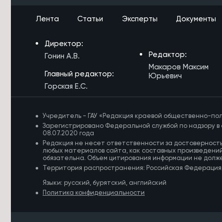
7/08/2026 в 12:53
Путешествовать по Забайкалью на
Лента
Статьи
Эксперты
Документы
машине станет комфортнее
7/08/2026 в 12:29
Директор:
Более 300 млрд рублей направлено
Редактор:
Гонин А.В.
на развитие Читы и Краснокаменска
Макаров Максим
Главный редактор:
Юрьевич
7/08/2026 в 12:07
Горская Е.С.
Забайкальский тренер рассказала,
сколько в среднем стоит экипировка
для киокусинкай каратэ
Учредитель - ГАУ «Редакция краевой общественно-пол
Зарегистрировано Федеральной службой по надзору в 
7/08/2026 в 11:42
08.07.2020 года
Уровень пожарной опасности
Редакция не несет ответственности за достоверност
снизился в Забайкалье
любых материалов сайта, как составных произведений
обязательна. Объем цитирования информации не долж
Территория распространения: Российская Федерация
7/08/2026 в 11:16
Более 4 тысяч детей и взрослых в
Языки: русский, бурятский, английский
Забайкалье занимаются
Политика конфиденциальности
киокусинкай каратэ
7/08/2026 в 10:51