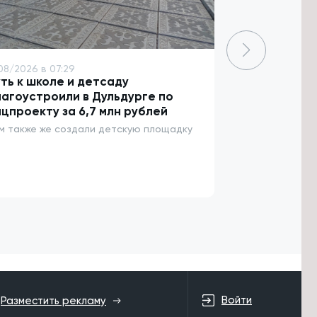
08/2026 в 07:29
7/08/2026 в 06
ть к школе и детсаду
Более 3,5 т
агоустроили в Дульдурге по
пострадали 
цпроекту за 6,7 млн рублей
За неделю 47 
энцефалитом
м также же создали детскую площадку
Войти
Разместить рекламу