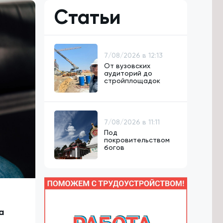
Статьи
7/08/2026 в 12:13
От вузовских
аудиторий до
стройплощадок
7/08/2026 в 11:11
Под
покровительством
богов
а