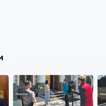
и
Общество
Общ