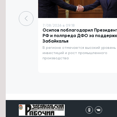
Забайкалья проведут ротацию в
Красноярском крае
7/08/2026 в 14:23
Житель Архангельска похитил 13 млн
7/08/2026 в 09:18
рублей у родственников бойцов
Осипов поблагодарил Президен
СВО в Забайкалье
РФ и полпреда ДФО за поддержк
Забайкалья
7/08/2026 в 14:12
В регионе отмечается высокий уровень
Капремонт детсадов и школ в
Забайкалье почти завершился в
инвестиций и рост промышленного
этом году
производства
7/08/2026 в 13:51
Юрий Трутнев рассказал
Президенту о подготовке к
ВЭФ-2026
7/08/2026 в 13:25
Пострадавшего от удара током на
ж/д в Забайкалье подростка
транспортируют в Москву