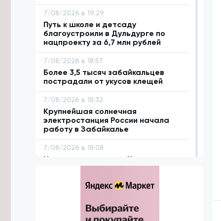
7/08/2026 в 19:29
Путь к школе и детсаду
благоустроили в Дульдурге по
нацпроекту за 6,7 млн рублей
7/08/2026 в 18:57
Более 3,5 тысяч забайкальцев
пострадали от укусов клещей
7/08/2026 в 18:32
Крупнейшая солнечная
электростанция России начала
работу в Забайкалье
7/08/2026 в 18:08
Исторические улицы Читы
благоустроят за 1,5 млрд рублей до
2029 года
7/08/2026 в 17:43
Аграриям Забайкалья нужно
заготовить 1,1 млн тонн сена к зиме