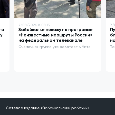
7/08/2026 в 08:13
7/
та
Забайкалье покажут в программе
Пу
у
«Неизвестные маршруты России»
бл
на федеральном телеканале
на
Съемочная группа уже работает в Чите
Та
Сетевое издание «Забайкальский рабочий»