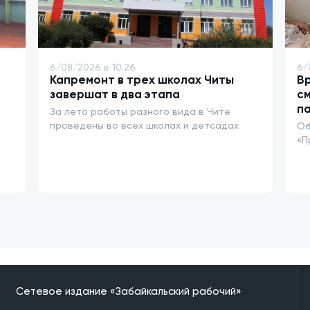
6/08/2026 в 10:26
6/
Капремонт в трех школах Читы
Вр
завершат в два этапа
см
п
За лето работы разного вида в Чите
проведены во всех школах и детсадах
Об
«П
Сетевое издание «Забайкальский рабочий»