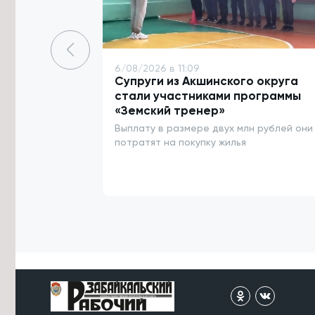
международной премии «КАРДО»
6/08/2026 в 15:59
Потерявшаяся в лесу забайкалка
жарила сыроежки и мастерила
6/08/2026 в 11:09
шалаш до спасения
Супруги из Акшинского округа
стали участниками программы
6/08/2026 в 15:37
«Земский тренер»
Сильные дожди прогнозируются в
Выплату в размере двух млн рублей они
Забайкалье 9 и 10 августа
потратят на покупку жилья
6/08/2026 в 15:34
Четыре теплотрассы и водовод
починят в Карымском округе к
началу отопительного сезона
6/08/2026 в 15:21
Паводковая ситуация в Забайкалье
в этом году оказалась мягче, чем в
2018 — Гидрометцентр
6/08/2026 в 15:09
Река Борзя поднялась на 130