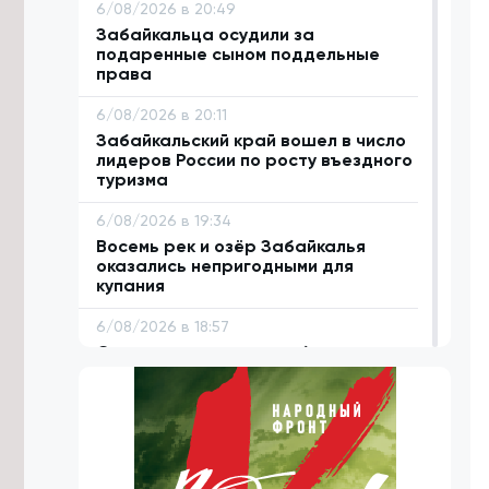
6/08/2026 в 20:49
Забайкальца осудили за
подаренные сыном поддельные
права
6/08/2026 в 20:11
Забайкальский край вошел в число
лидеров России по росту въездного
туризма
6/08/2026 в 19:34
Восемь рек и озёр Забайкалья
оказались непригодными для
купания
6/08/2026 в 18:57
Сто проектов стали победителями
первого конкурса ТОС «Решаем
сами» в Забайкалье
6/08/2026 в 18:42
Систему каналов для отвода
дождевой воды предложили