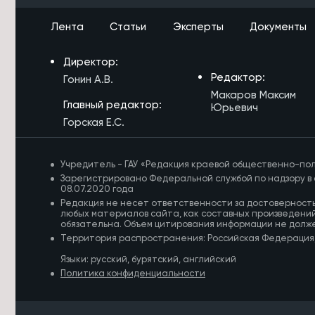
сантиметров за сутки из-за ливней
Лента
Статьи
Эксперты
Документы
6/08/2026 в 14:51
Парк возле Музея декабристов в
Директор:
Чите облагородили благодаря
гранту
Редактор:
Гонин А.В.
Макаров Максим
6/08/2026 в 14:25
Главный редактор:
Юрьевич
Школы и колледжи Агинского
Горская Е.С.
Бурятского округа готовы к началу
учебного года
Учредитель - ГАУ «Редакция краевой общественно-пол
6/08/2026 в 14:03
Зарегистрировано Федеральной службой по надзору в 
Новый 24-метровый мост построят
08.07.2020 года
через реку Карповка в Забайкалье
Редакция не несет ответственности за достоверност
любых материалов сайта, как составных произведений
обязательна. Объем цитирования информации не долж
6/08/2026 в 13:41
Территория распространения: Российская Федерация
Забайкалка ушла за грибами с базы
отдыха и заблудилась в лесу
Языки: русский, бурятский, английский
Политика конфиденциальности
6/08/2026 в 13:39
Забайкальцев проинформируют на
дому о выборах в Госдуму