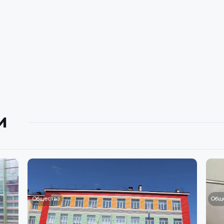
и
Общество
Общ