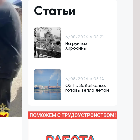
Статьи
6/08/2026 в 08:21
На руинах
Хиросимы
6/08/2026 в 08:14
ОЗП в Забайкалье:
готовь тепло летом
в