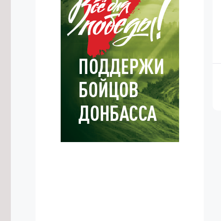
построить в селе Угдан
6/08/2026 в 18:31
Домен .РФ начал поддерживать 18
языков народов России
6/08/2026 в 18:06
Деловую программу проведут на
фестивале «Хорхог» в Забайкалье
6/08/2026 в 17:52
Самое большое число дамб в
России строится в Забайкалье
6/08/2026 в 17:50
Трёх ночных дрифтеров без прав
привлекли к ответственности в Чите
6/08/2026 в 17:40
Пищеблок школы в Красном Чикое
отремонтируют к началу учебного
года