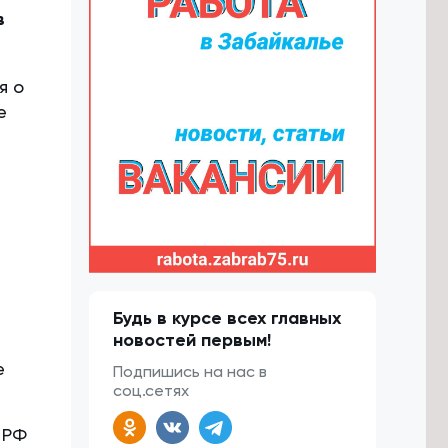
в
я о
е
Будь в курсе всех главных
новостей первым!
е
Подпишись на нас в
соц.сетях
 РФ