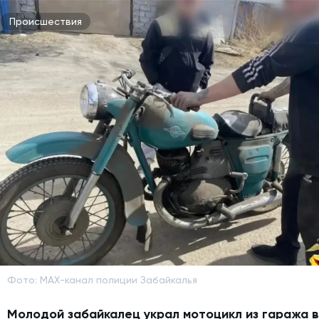
Происшествия
Фото: MAX-канал полиции Забайкалья
Молодой забайкалец украл мотоцикл из гаража 