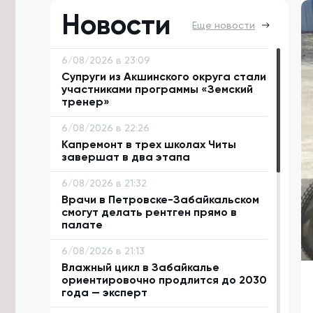
Новости
Еще новости
6/08/2026 в 23:09
Супруги из Акшинского округа стали
участниками программы «Земский
тренер»
6/08/2026 в 22:26
Капремонт в трех школах Читы
завершат в два этапа
6/08/2026 в 21:32
Врачи в Петровске-Забайкальском
смогут делать рентген прямо в
палате
6/08/2026 в 21:13
Влажный цикл в Забайкалье
ориентировочно продлится до 2030
года — эксперт