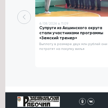
международной премии «КАРДО»
6/08/2026 в 15:59
Потерявшаяся в лесу забайкалка
жарила сыроежки и мастерила
6/08/2026 в 11:09
шалаш до спасения
Супруги из Акшинского округа
стали участниками программы
6/08/2026 в 15:37
«Земский тренер»
Сильные дожди прогнозируются в
Выплату в размере двух млн рублей они
Забайкалье 9 и 10 августа
потратят на покупку жилья
6/08/2026 в 15:34
Четыре теплотрассы и водовод
починят в Карымском округе к
началу отопительного сезона
6/08/2026 в 15:21
Паводковая ситуация в Забайкалье
в этом году оказалась мягче, чем в
2018 — Гидрометцентр
6/08/2026 в 15:09
Река Борзя поднялась на 130