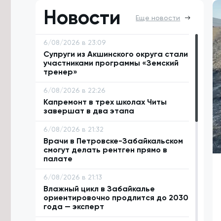
Новости
Еще новости
6/08/2026 в 23:09
Супруги из Акшинского округа стали
участниками программы «Земский
тренер»
6/08/2026 в 22:26
Капремонт в трех школах Читы
завершат в два этапа
6/08/2026 в 21:32
Врачи в Петровске-Забайкальском
смогут делать рентген прямо в
палате
6/08/2026 в 21:13
Влажный цикл в Забайкалье
ориентировочно продлится до 2030
года — эксперт