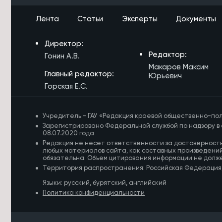
сантиметров за сутки из-за ливней
Лента
Статьи
Эксперты
Документы
6/08/2026 в 14:51
Парк возле Музея декабристов в
Директор:
Чите облагородили благодаря
гранту
Редактор:
Гонин А.В.
Макаров Максим
6/08/2026 в 14:25
Главный редактор:
Юрьевич
Школы и колледжи Агинского
Горская Е.С.
Бурятского округа готовы к началу
учебного года
Учредитель - ГАУ «Редакция краевой общественно-пол
6/08/2026 в 14:03
Зарегистрировано Федеральной службой по надзору в 
Новый 24-метровый мост построят
08.07.2020 года
через реку Карповка в Забайкалье
Редакция не несет ответственности за достоверност
любых материалов сайта, как составных произведений
обязательна. Объем цитирования информации не долж
6/08/2026 в 13:41
Территория распространения: Российская Федерация
Забайкалка ушла за грибами с базы
отдыха и заблудилась в лесу
Языки: русский, бурятский, английский
Политика конфиденциальности
6/08/2026 в 13:39
Забайкальцев проинформируют на
дому о выборах в Госдуму