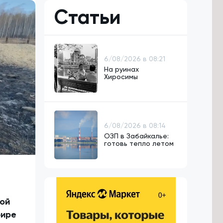
Статьи
6/08/2026 в 08:21
На руинах
Хиросимы
6/08/2026 в 08:14
ОЗП в Забайкалье:
готовь тепло летом
хой
фире