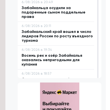
6/08/2026 в 20:49
Забайкальца осудили за
подаренные сыном поддельные
права
6/08/2026 в 20:11
Забайкальский край вошел в число
лидеров России по росту въездного
туризма
6/08/2026 в 19:34
Восемь рек и озёр Забайкалья
оказались непригодными для
купания
6/08/2026 в 18:57
Сто проектов стали победителями
первого конкурса ТОС «Решаем
сами» в Забайкалье
6/08/2026 в 18:42
Систему каналов для отвода
дождевой воды предложили