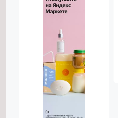
построить в селе Угдан
6/08/2026 в 18:31
Домен .РФ начал поддерживать 18
языков народов России
6/08/2026 в 18:06
Деловую программу проведут на
фестивале «Хорхог» в Забайкалье
6/08/2026 в 17:52
Самое большое число дамб в
России строится в Забайкалье
6/08/2026 в 17:50
Трёх ночных дрифтеров без прав
привлекли к ответственности в Чите
6/08/2026 в 17:40
Пищеблок школы в Красном Чикое
отремонтируют к началу учебного
года