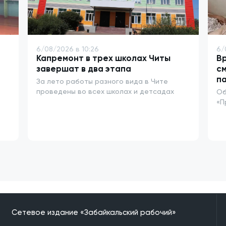
6/08/2026 в 10:26
6/
Капремонт в трех школах Читы
Вр
завершат в два этапа
см
п
За лето работы разного вида в Чите
проведены во всех школах и детсадах
Об
«П
Сетевое издание «Забайкальский рабочий»