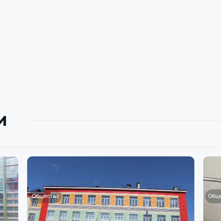
и
Общество
Общ