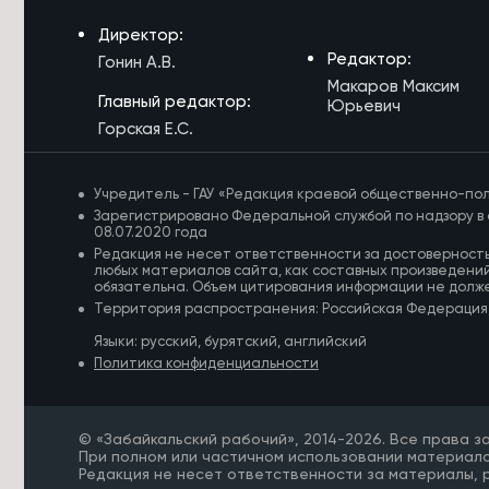
«Удоканская медь» рассказала о
работе системы «Кайдзен» в
Директор:
Забайкалье
Редактор:
Гонин А.В.
Макаров Максим
7/08/2026 в 10:36
Главный редактор:
Юрьевич
Проект «Киокусинкай в школу»
Горская Е.С.
запустят ещё в трёх школах
Забайкалья в сентябре
Учредитель - ГАУ «Редакция краевой общественно-пол
Зарегистрировано Федеральной службой по надзору в 
08.07.2020 года
Редакция не несет ответственности за достоверност
любых материалов сайта, как составных произведений
обязательна. Объем цитирования информации не долж
Территория распространения: Российская Федерация
Языки: русский, бурятский, английский
Политика конфиденциальности
© «Забайкальский рабочий», 2014-2026. Все права 
При полном или частичном использовании материало
Редакция не несет ответственности за материалы,