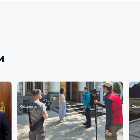
и
Общество
Общ