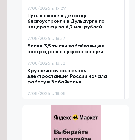
7/08/2026 в 19:29
Путь к школе и детсаду
благоустроили в Дульдурге по
нацпроекту за 6,7 млн рублей
7/08/2026 в 18:57
Более 3,5 тысяч забайкальцев
пострадали от укусов клещей
7/08/2026 в 18:32
Крупнейшая солнечная
электростанция России начала
работу в Забайкалье
7/08/2026 в 18:08
Исторические улицы Читы
благоустроят за 1,5 млрд рублей до
2029 года
7/08/2026 в 17:43
Аграриям Забайкалья нужно
заготовить 1,1 млн тонн сена к зиме