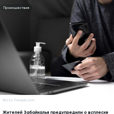
Происшествия
Фото: Freepik.com
Жителей Забайкалья предупредили о всплеске