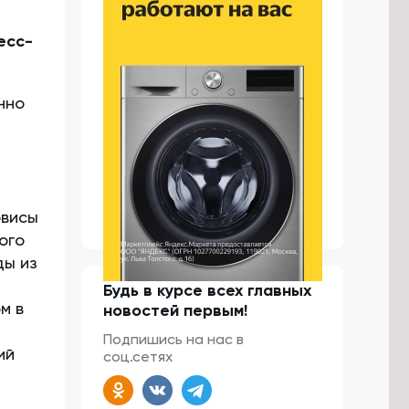
есс-
нно
рвисы
ого
ды из
Будь в курсе всех главных
м в
новостей первым!
Подпишись на нас в
ий
соц.сетях