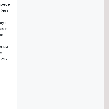
дресе
 (нет
дут
вают
ые
аний.
с
SMS.