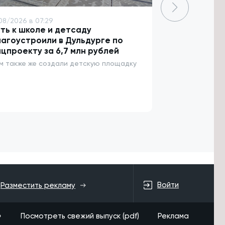
08/2026 в 07:29
7/08/2026 в 06
ть к школе и детсаду
Более 3,5 т
агоустроили в Дульдурге по
пострадали 
цпроекту за 6,7 млн рублей
За неделю 47 
энцефалитом
м также же создали детскую площадку
Войти
Разместить рекламу
»
Посмотреть свежий выпуск (pdf)
Реклама