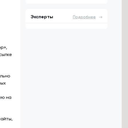
Эксперты
Подробнее
р»,
ссылке
ально
вых
ую на
сайты,