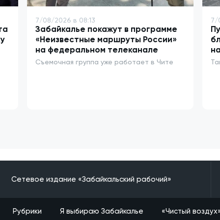
7/08/2026 в 08:13
7/
та
Забайкалье покажут в программе
Пу
у
«Неизвестные маршруты России»
бл
на федеральном телеканале
на
Съемочная группа уже работает в Чите
Та
Сетевое издание «Забайкальский рабочий»
Рубрики
Я выбираю Забайкалье
«Чистый воздух