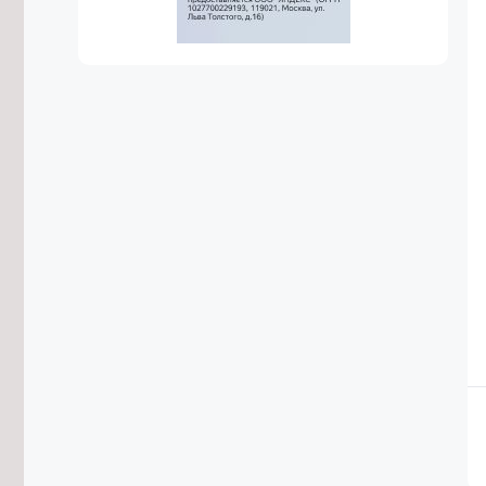
голосования обсудили в Забайкалье
7/08/2026 в 15:38
Объём строительства в ДФО в 1,5
раза превышает
среднероссийский уровень
7/08/2026 в 15:21
Росгвардейцы потушили
загоревшийся дом в Акше и спасли
двоих детей
7/08/2026 в 15:04
Вода ушла с пойм реки Чита у трёх
сёл в Забайкалье
7/08/2026 в 14:39
Конструкторское бюро «Ветер» в
Забайкалье развивает технологии
ИИ для БПЛА
7/08/2026 в 14:36
Пожарные-десантники из