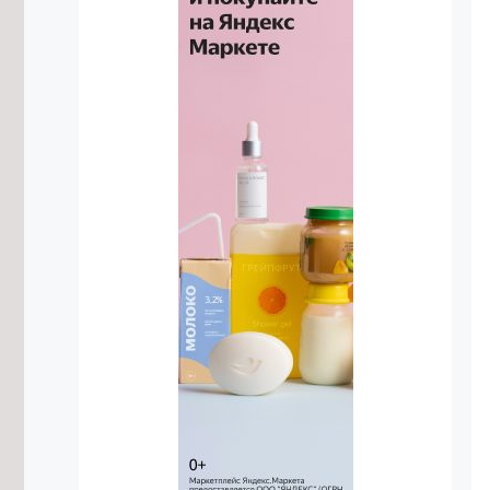
7/08/2026 в 17:18
Житель Жирекена получил условный
срок за поджог двух автомобилей
из-за конфликта
7/08/2026 в 16:54
Высокий уровень заболеваемости
энтеровирусом сохраняется в
Забайкалье
7/08/2026 в 16:29
Прокуратура потребовала
отремонтировать здание Дворца
спорта в Чите
7/08/2026 в 16:07
Улицу в Чите перекроют до 12
августа из-за аварийной ситуации
7/08/2026 в 16:03
Подготовку к безопасному
проведению Единого дня