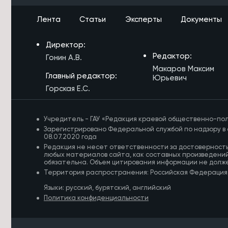
7/08/2026 в 20:13
Лента
Статьи
Эксперты
Документы
Забайкалье покажут в программе
«Неизвестные маршруты России»
Директор:
на федеральном телеканале
Редактор:
Гонин А.В.
7/08/2026 в 20:09
Макаров Максим
Главный редактор:
Жительница Читы обратила
Юрьевич
внимание на разрушающуюся
Горская Е.С.
Театральную площадь
7/08/2026 в 19:29
Учредитель - ГАУ «Редакция краевой общественно-пол
Путь к школе и детсаду
Зарегистрировано Федеральной службой по надзору в 
благоустроили в Дульдурге по
08.07.2020 года
нацпроекту за 6,7 млн рублей
Редакция не несет ответственности за достоверност
любых материалов сайта, как составных произведений
обязательна. Объем цитирования информации не долж
7/08/2026 в 18:57
Территория распространения: Российская Федерация
Более 3,5 тысяч забайкальцев
пострадали от укусов клещей
Языки: русский, бурятский, английский
Политика конфиденциальности
7/08/2026 в 18:32
Крупнейшая солнечная
электростанция России начала