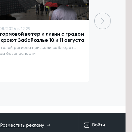
08/2026 в 12:29
9/08/2026 в 11:
ормовой ветер и ливни с градом
Сотни челов
кроют Забайкалье 10 и 11 августа
посетили фе
Забайкалье
телей региона призвали соблюдать
ры безопасности
Мастера томил
камнях
Войти
Разместить рекламу