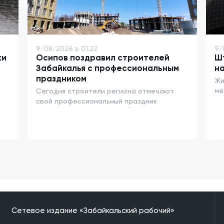
9/08/2026 в 01:22
9/
ки
Осипов поздравил строителей
Шт
Забайкалья с профессиональным
на
праздником
Жи
ме
Сегодня строители региона отмечают
свой профессиональный праздник
Сетевое издание «Забайкальский рабочий»