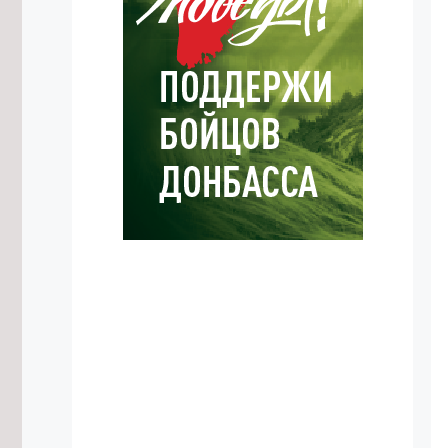
Центр национальных игр планируют
открыть в Забайкальском крае
8/08/2026 в 10:55
Осипов: Забайкальские тренеры
воспитывают чемпионов мирового
уровня
8/08/2026 в 10:02
Трутнев заявил о готовности
доверить госслужащим-ветеранам
СВО ответственные направления
8/08/2026 в 09:05
Археологи обнаружили в
Забайкалье костяную иглу
возрастом около 30 тысяч лет
7/08/2026 в 22:46
Забайкальский строительно-
промышленный форум пройдет 8
октября
7/08/2026 в 21:18