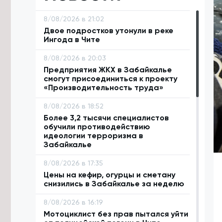
8/08/2026 в 21:02
Двое подростков утонули в реке
Ингода в Чите
8/08/2026 в 20:03
Предприятия ЖКХ в Забайкалье
смогут присоединиться к проекту
«Производительность труда»
8/08/2026 в 18:52
Более 3,2 тысячи специалистов
обучили противодействию
идеологии терроризма в
Забайкалье
8/08/2026 в 17:35
Цены на кефир, огурцы и сметану
снизились в Забайкалье за неделю
8/08/2026 в 16:19
Мотоциклист без прав пытался уйти