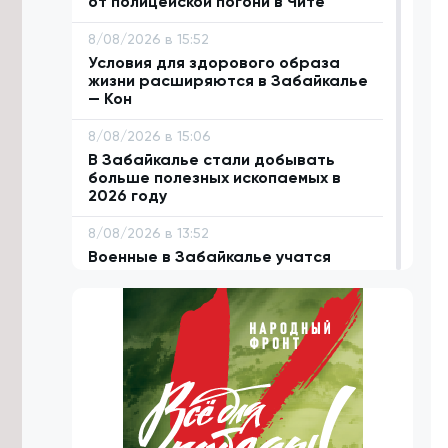
от полицейской погони в Чите
8/08/2026 в 15:52
Условия для здорового образа
жизни расширяются в Забайкалье
— Кон
8/08/2026 в 15:06
В Забайкалье стали добывать
больше полезных ископаемых в
2026 году
8/08/2026 в 13:52
Военные в Забайкалье учатся
уничтожать противника дронами-
камикадзе
8/08/2026 в 12:39
Лосиха и её детёныш попали в
объектив фотоловушки в
Забайкалье
8/08/2026 в 11:23