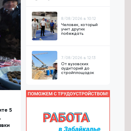
8/08/2026 в 10:12
Человек, который
учит других
побеждать
7/08/2026 в 12:13
От вузовских
аудиторий до
стройплощадок
ите 5
,
авки