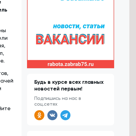
е
ель
ены
ели
я,
л,
е.
ов,
дачей
Будь в курсе всех главных
и
новостей первым!
Подпишись на нас в
соц.сетях
Чите