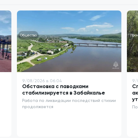
Общество
Про
9/08/2026 в 06:04
9/
Обстановка с паводками
Сп
стабилизируется в Забайкалье
ак
ут
Работа по ликвидации последствий стихии
продолжается
По