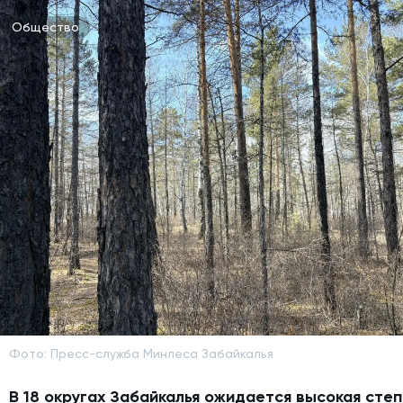
Общество
Фото: Пресс-служба Минлеса Забайкалья
В 18 округах Забайкалья ожидается высокая сте