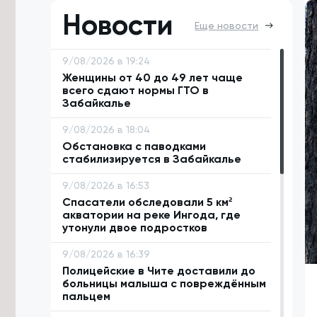
Новости
Еще новости
9/08/2026 в 19:24
Женщины от 40 до 49 лет чаще
всего сдают нормы ГТО в
Забайкалье
9/08/2026 в 18:04
Обстановка с паводками
стабилизируется в Забайкалье
9/08/2026 в 16:53
Спасатели обследовали 5 км²
акватории на реке Ингода, где
утонули двое подростков
9/08/2026 в 16:39
Полицейские в Чите доставили до
больницы малыша с повреждённым
пальцем