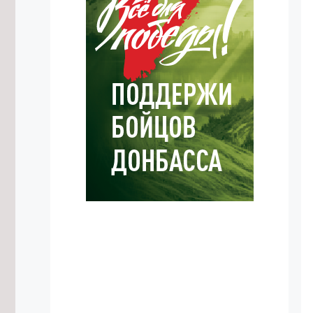
9/08/2026 в 10:12
Около 40 килограммов наркотиков
изъяли полицейские в Забайкалье
9/08/2026 в 09:05
Около 7 тысяч бизнесменов
Забайкалья перешли на
электронную подпись в 2026 году
9/08/2026 в 00:25
Дело возбудили из-за двух
утонувших на Сухотино подростков
8/08/2026 в 23:02
Спасатели ищут заблудившуюся в
лесу около Амодово женщину
8/08/2026 в 22:15
Около 1 тысячи забайкальцев сдали
нормы ГТО в этом году
8/08/2026 в 21:02