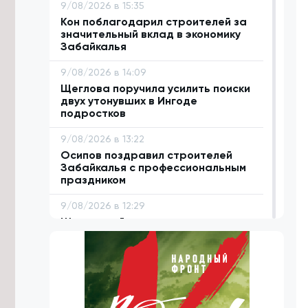
9/08/2026 в 15:35
Кон поблагодарил строителей за
значительный вклад в экономику
Забайкалья
9/08/2026 в 14:09
Щеглова поручила усилить поиски
двух утонувших в Ингоде
подростков
9/08/2026 в 13:22
Осипов поздравил строителей
Забайкалья с профессиональным
праздником
9/08/2026 в 12:29
Штормовой ветер и ливни с градом
накроют Забайкалье 10 и 11 августа
9/08/2026 в 11:25
Сотни человек из разных регионов
посетили фестиваль «Хорхог» в
Забайкалье