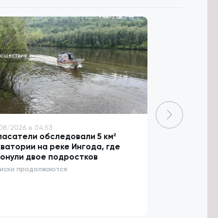
исшествия
Происшествия
08/2026 в 04:53
9/08/2026 в 04
асатели обследовали 5 км²
Полицейские
ватории на реке Ингода, где
больницы м
онули двое подростков
пальцем
иски продолжаются
Врачи провели