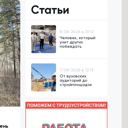
Статьи
8/08/2026 в 10:12
Человек, который
учит других
побеждать
7/08/2026 в 12:13
От вузовских
аудиторий до
стройплощадок
пень