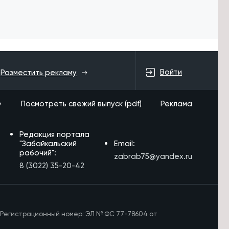
Войти
Разместить рекламу
»
Посмотреть свежий выпуск (pdf)
Реклама
Редакция портала
"Забайкальский
Email:
рабочий":
zabrab75@yandex.ru
8 (3022) 35-20-42
 Регистрационный номер: ЭЛ № ФС 77-78604 от