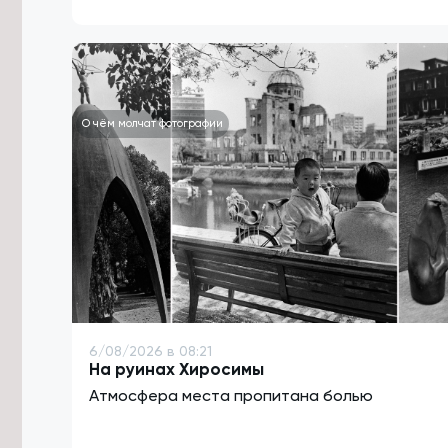
О чём молчат фотографии
6/08/2026 в 08:21
На руинах Хиросимы
Атмосфера места пропитана болью