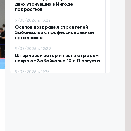
двух утонувших в Ингоде
подростков
9/08/2026 в 13:22
Осипов поздравил строителей
Забайкалья с профессиональным
праздником
9/08/2026 в 12:29
Штормовой ветер и ливни с градом
накроют Забайкалье 10 и 11 августа
9/08/2026 в 11:25
Сотни человек из разных регионов
посетили фестиваль «Хорхог» в
Забайкалье
9/08/2026 в 10:12
Около 40 килограммов наркотиков
изъяли полицейские в Забайкалье
9/08/2026 в 09:05
Около 7 тысяч бизнесменов