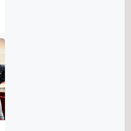
8/08/2026 в 18:52
Более 3,2 тысячи специалистов
обучили противодействию
идеологии терроризма в
Забайкалье
8/08/2026 в 17:35
Цены на кефир, огурцы и сметану
снизились в Забайкалье за неделю
8/08/2026 в 16:19
Мотоциклист без прав пытался уйти
от полицейской погони в Чите
8/08/2026 в 15:52
Условия для здорового образа
жизни расширяются в Забайкалье
— Кон
8/08/2026 в 15:06
В Забайкалье стали добывать
больше полезных ископаемых в