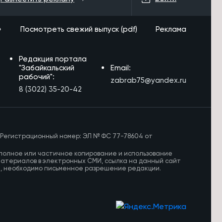
доверить госслужащим-ветеранам
СВО ответственные направления
»
Посмотреть свежий выпуск (pdf)
Реклама
8/08/2026 в 09:05
Археологи обнаружили в
Забайкалье костяную иглу
Редакция портала
возрастом около 30 тысяч лет
"Забайкальский
Email:
рабочий":
zabrab75@yandex.ru
7/08/2026 в 22:46
8 (3022) 35-20-42
Забайкальский строительно-
промышленный форум пройдет 8
октября
7/08/2026 в 21:18
 Регистрационный номер: ЭЛ № ФС 77-78604 от
Осипов поблагодарил Президента
РФ и полпреда ДФО за поддержку
полное или частичное копирование и использование
материалов в электронных СМИ, ссылка на данный сайт
Забайкалья
И, необходимо письменное разрешение редакции.
7/08/2026 в 20:13
Забайкалье покажут в программе
«Неизвестные маршруты России»
на федеральном телеканале