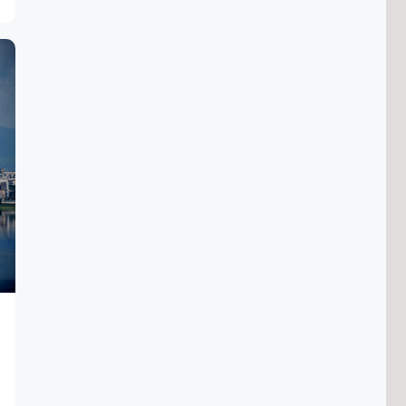
Забайкалья перешли на
электронную подпись в 2026 году
9/08/2026 в 00:25
Дело возбудили из-за двух
утонувших на Сухотино подростков
8/08/2026 в 23:02
Спасатели ищут заблудившуюся в
лесу около Амодово женщину
8/08/2026 в 22:15
Около 1 тысячи забайкальцев сдали
нормы ГТО в этом году
8/08/2026 в 21:02
Двое подростков утонули в реке
Ингода в Чите
8/08/2026 в 20:03
Предприятия ЖКХ в Забайкалье
смогут присоединиться к проекту
«Производительность труда»