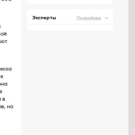
Эксперты
Подробнее
й
ной
ают
Союза
ля
она
е
 в
в, но