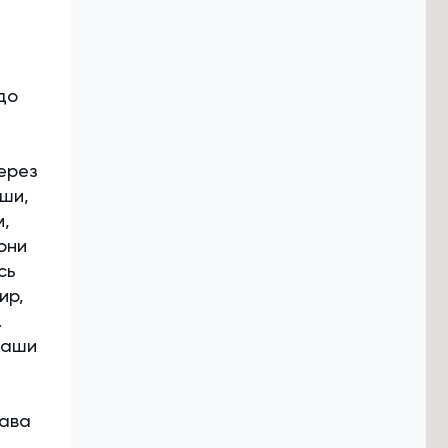
,
до
через
уши,
м,
они
сь
ир,
.
наши
лава