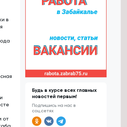
ки в
я
года
а
асная
Будь в курсе всех главных
новостей первым!
и
есте
Подпишись на нас в
соц.сетях
и от
таба