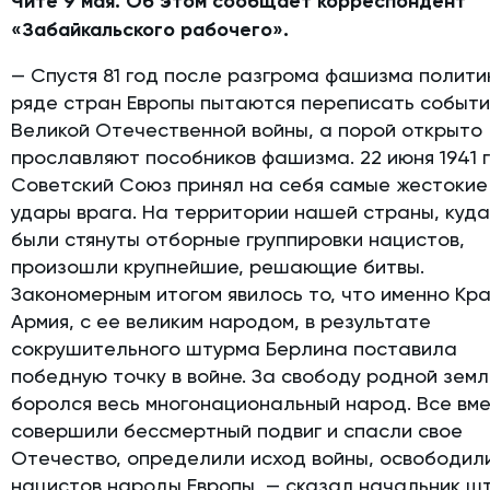
Чите 9 мая. Об этом сообщает корреспондент
«Забайкальского рабочего».
— Спустя 81 год после разгрома фашизма полити
ряде стран Европы пытаются переписать событи
Великой Отечественной войны, а порой открыто
прославляют пособников фашизма. 22 июня 1941 
Советский Союз принял на себя самые жестокие
удары врага. На территории нашей страны, куд
были стянуты отборные группировки нацистов,
произошли крупнейшие, решающие битвы.
Закономерным итогом явилось то, что именно Кр
Армия, с ее великим народом, в результате
сокрушительного штурма Берлина поставила
победную точку в войне. За свободу родной земл
боролся весь многонациональный народ. Все вм
совершили бессмертный подвиг и спасли свое
Отечество, определили исход войны, освободил
нацистов народы Европы, — сказал начальник ш