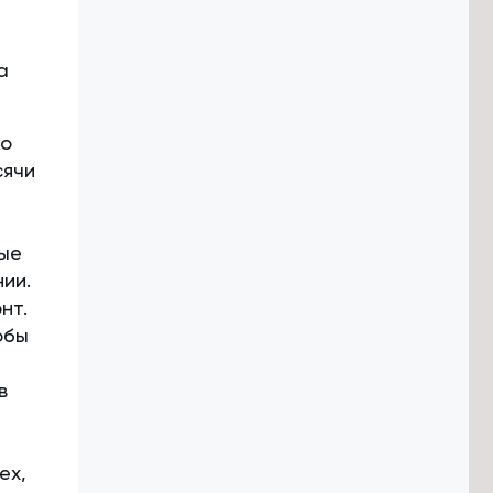
а
ко
сячи
,
рые
ии.
нт.
обы
в
ех,