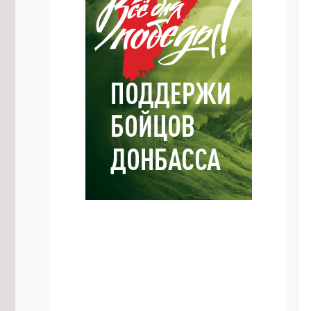
7/08/2026 в 17:18
Житель Жирекена получил условный
срок за поджог двух автомобилей
из-за конфликта
7/08/2026 в 16:54
Высокий уровень заболеваемости
энтеровирусом сохраняется в
Забайкалье
7/08/2026 в 16:29
Прокуратура потребовала
отремонтировать здание Дворца
спорта в Чите
7/08/2026 в 16:07
Улицу в Чите перекроют до 12
августа из-за аварийной ситуации
7/08/2026 в 16:03
Подготовку к безопасному
проведению Единого дня