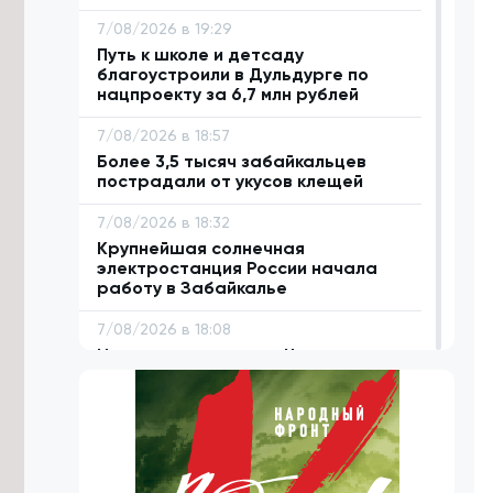
7/08/2026 в 19:29
Путь к школе и детсаду
благоустроили в Дульдурге по
нацпроекту за 6,7 млн рублей
7/08/2026 в 18:57
Более 3,5 тысяч забайкальцев
пострадали от укусов клещей
7/08/2026 в 18:32
Крупнейшая солнечная
электростанция России начала
работу в Забайкалье
7/08/2026 в 18:08
Исторические улицы Читы
благоустроят за 1,5 млрд рублей до
2029 года
7/08/2026 в 17:43
Аграриям Забайкалья нужно
заготовить 1,1 млн тонн сена к зиме