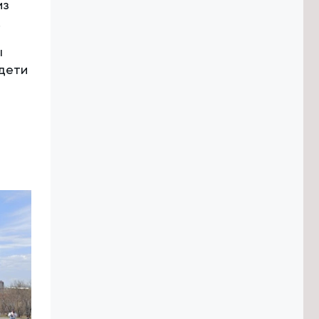
из
.
ы
 дети