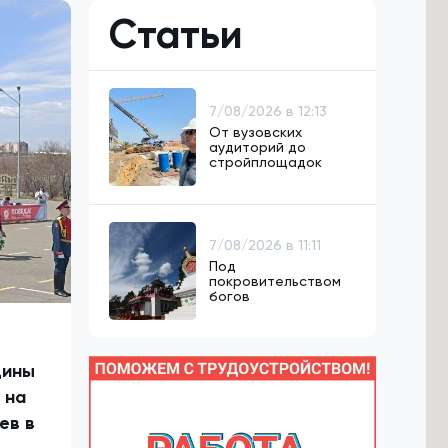
Статьи
7/08/2026 в 12:13
От вузовских
аудиторий до
стройплощадок
7/08/2026 в 11:11
Под
покровительством
богов
щины
 на
ев в