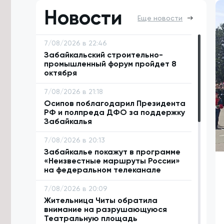
Новости
Еще новости
7/08/2026 в 22:46
Забайкальский строительно-
промышленный форум пройдет 8
октября
7/08/2026 в 21:18
Осипов поблагодарил Президента
РФ и полпреда ДФО за поддержку
Забайкалья
7/08/2026 в 20:13
Забайкалье покажут в программе
«Неизвестные маршруты России»
на федеральном телеканале
7/08/2026 в 20:09
Жительница Читы обратила
внимание на разрушающуюся
Театральную площадь