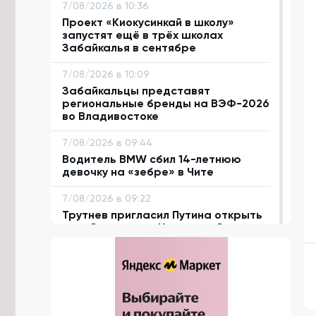
7/08/2026 в 10:36
Проект «Киокусинкай в школу»
запустят ещё в трёх школах
Забайкалья в сентябре
7/08/2026 в 10:09
Забайкальцы представят
региональные бренды на ВЭФ-2026
во Владивостоке
7/08/2026 в 09:44
Водитель BMW сбил 14-летнюю
девочку на «зебре» в Чите
7/08/2026 в 09:22
Трутнев пригласил Путина открыть
новый комплекс «Удоканской меди» в
Забайкалье
7/08/2026 в 08:46
Забайкалец получил условный срок
за угон и поломку чужого авто