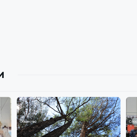
и
Общество
Спор