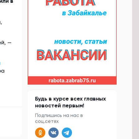
или в
,
й, —
а
ра
Будь в курсе всех главных
новостей первым!
Подпишись на нас в
соц.сетях