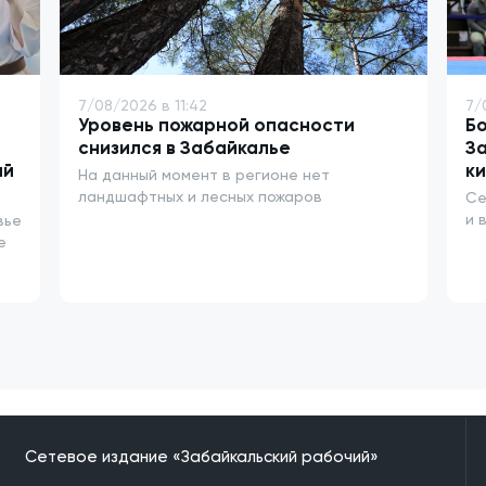
7/08/2026 в 11:42
7/
Уровень пожарной опасности
Бо
снизился в Забайкалье
З
ай
ки
На данный момент в регионе нет
ландшафтных и лесных пожаров
Се
и 
вье
е
Сетевое издание «Забайкальский рабочий»