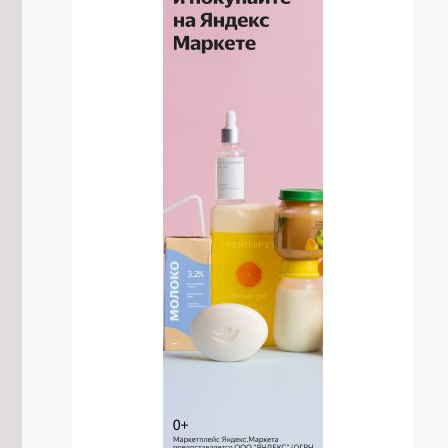
7/08/2026 в 07:32
Выездную бесплатную
юридическую помощь организовали
в двух селах Забайкалья
6/08/2026 в 23:09
Супруги из Акшинского округа стали
участниками программы «Земский
тренер»
6/08/2026 в 22:26
Капремонт в трех школах Читы
завершат в два этапа
6/08/2026 в 21:32
Врачи в Петровске-Забайкальском
смогут делать рентген прямо в
палате
6/08/2026 в 21:13
Влажный цикл в Забайкалье
ориентировочно продлится до 2030
года — эксперт