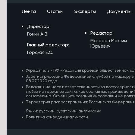
6/08/2026 в 17:14
Лента
Статьи
Эксперты
Документы
Забайкальцы потратили на
краевых ярмарках в июле 98 млн
Директор:
рублей
Редактор:
Гонин А.В.
6/08/2026 в 17:06
Макаров Максим
Главный редактор:
Вертолет доставит продукты в
Юрьевич
Тунгокоченский округ после
Горская Е.С.
повреждения взлетной полосы
паводком
Учредитель - ГАУ «Редакция краевой общественно-пол
6/08/2026 в 16:57
Зарегистрировано Федеральной службой по надзору в 
Число пострадавших от паводков
08.07.2020 года
домов сократилось на несколько
Редакция не несет ответственности за достоверност
тысяч в Забайкалье
любых материалов сайта, как составных произведений
обязательна. Объем цитирования информации не долж
Территория распространения: Российская Федерация
6/08/2026 в 16:48
Готовность этно-археопарка
Языки: русский, бурятский, английский
«Сухотино» в Чите составляет 90%
Политика конфиденциальности
6/08/2026 в 16:23
Забайкальцы могут принять участие