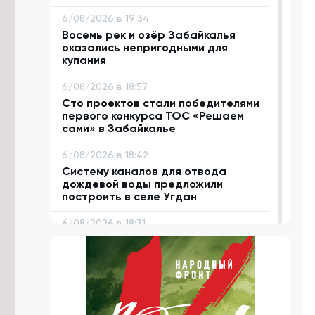
6/08/2026 в 19:34
Восемь рек и озёр Забайкалья
оказались непригодными для
купания
6/08/2026 в 18:57
Сто проектов стали победителями
первого конкурса ТОС «Решаем
сами» в Забайкалье
6/08/2026 в 18:42
Систему каналов для отвода
дождевой воды предложили
построить в селе Угдан
6/08/2026 в 18:31
Домен .РФ начал поддерживать 18
языков народов России
6/08/2026 в 18:06
Деловую программу проведут на
фестивале «Хорхог» в Забайкалье