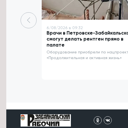
Забайкалье 9 и 10 августа
6/08/2026 в 15:34
Четыре теплотрассы и водовод
починят в Карымском округе к
6/08/2026 в 09:32
началу отопительного сезона
Врачи в Петровске-Забайкальск
смогут делать рентген прямо в
6/08/2026 в 15:21
палате
Паводковая ситуация в Забайкалье
Оборудование приобрели по нацпроек
в этом году оказалась мягче, чем в
2018 — Гидрометцентр
«Продолжительная и активная жизнь»
6/08/2026 в 15:09
Река Борзя поднялась на 130
сантиметров за сутки из-за ливней
6/08/2026 в 14:51
Парк возле Музея декабристов в
Чите облагородили благодаря
гранту
6/08/2026 в 14:25
Школы и колледжи Агинского