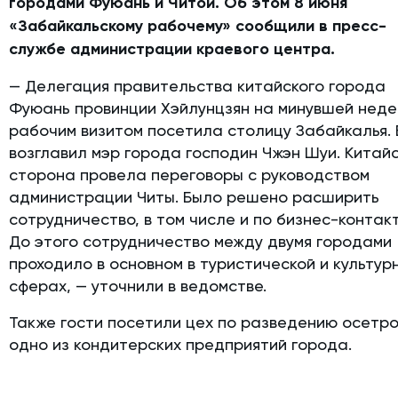
городами Фуюань и Читой. Об этом 8 июня
«Забайкальскому рабочему» сообщили в пресс-
службе администрации краевого центра.
— Делегация правительства китайского города
Фуюань провинции Хэйлунцзян на минувшей неде
рабочим визитом посетила столицу Забайкалья. 
возглавил мэр города господин Чжэн Шуи. Китай
сторона провела переговоры с руководством
администрации Читы. Было решено расширить
сотрудничество, в том числе и по бизнес-контак
До этого сотрудничество между двумя городами
проходило в основном в туристической и культур
сферах, — уточнили в ведомстве.
Также гости посетили цех по разведению осетро
одно из кондитерских предприятий города.