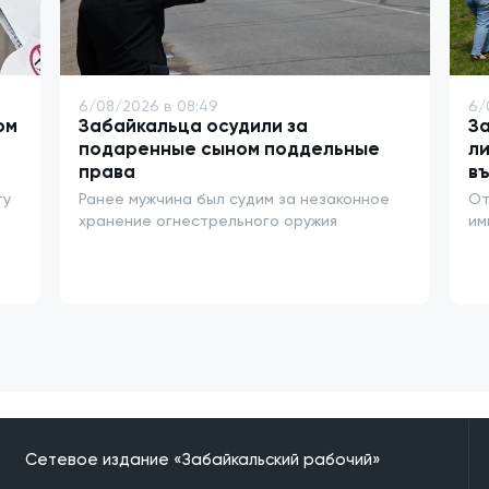
6/08/2026 в 08:49
6/
ом
Забайкальца осудили за
За
подаренные сыном поддельные
ли
права
въ
ту
Ранее мужчина был судим за незаконное
От
хранение огнестрельного оружия
им
Сетевое издание «Забайкальский рабочий»