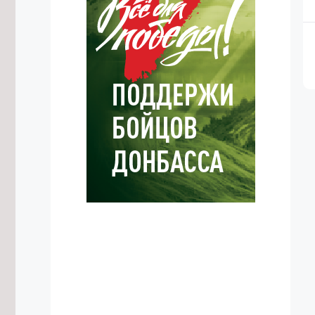
6/08/2026 в 17:52
Самое большое число дамб в
России строится в Забайкалье
6/08/2026 в 17:50
Трёх ночных дрифтеров без прав
привлекли к ответственности в Чите
6/08/2026 в 17:40
Пищеблок школы в Красном Чикое
отремонтируют к началу учебного
года
6/08/2026 в 17:14
Забайкальцы потратили на
краевых ярмарках в июле 98 млн
рублей
6/08/2026 в 17:06
Вертолет доставит продукты в
Тунгокоченский округ после
повреждения взлетной полосы