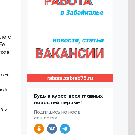
ле с
Её
ская
там.
ной
Будь в курсе всех главных
новостей первым!
в и
Подпишись на нас в
соц.сетях