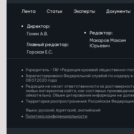
Бурятского округа готовы к началу
учебного года
Лента
Статьи
Эксперты
Документы
6/08/2026 в 14:03
Директор:
Новый 24-метровый мост построят
через реку Карповка в Забайкалье
Редактор:
Гонин А.В.
Макаров Максим
6/08/2026 в 13:41
Главный редактор:
Юрьевич
Забайкалка ушла за грибами с базы
Горская Е.С.
отдыха и заблудилась в лесу
6/08/2026 в 13:39
Учредитель - ГАУ «Редакция краевой общественно-пол
Забайкальцев проинформируют на
Зарегистрировано Федеральной службой по надзору в 
дому о выборах в Госдуму
08.07.2020 года
Редакция не несет ответственности за достоверност
6/08/2026 в 13:16
любых материалов сайта, как составных произведений
обязательна. Объем цитирования информации не долж
Третий класс пожарной опасности
Территория распространения: Российская Федерация
ожидается в шести округах
Забайкалья
Языки: русский, бурятский, английский
Политика конфиденциальности
6/08/2026 в 13:02
Грант в 1 млн направят на
благоустройство двора на Чкалова