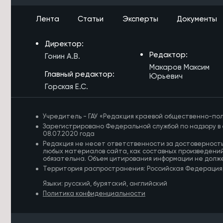
2029 года
Лента
Статьи
Эксперты
Документы
7/08/2026 в 17:43
Аграриям Забайкалья нужно
Директор:
заготовить 1,1 млн тонн сена к зиме
Редактор:
Гонин А.В.
7/08/2026 в 17:18
Макаров Максим
Главный редактор:
Житель Жирекена получил условный
Юрьевич
срок за поджог двух автомобилей
Горская Е.С.
из-за конфликта
7/08/2026 в 16:54
Учредитель - ГАУ «Редакция краевой общественно-пол
Высокий уровень заболеваемости
Зарегистрировано Федеральной службой по надзору в 
энтеровирусом сохраняется в
08.07.2020 года
Забайкалье
Редакция не несет ответственности за достоверност
любых материалов сайта, как составных произведений
обязательна. Объем цитирования информации не долж
7/08/2026 в 16:29
Территория распространения: Российская Федерация
Прокуратура потребовала
отремонтировать здание Дворца
Языки: русский, бурятский, английский
спорта в Чите
Политика конфиденциальности
7/08/2026 в 16:07
Улицу в Чите перекроют до 12