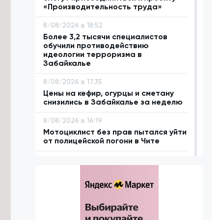
«Производительность труда»
8/08/2026 в 18:52
Более 3,2 тысячи специалистов
обучили противодействию
идеологии терроризма в
Забайкалье
8/08/2026 в 17:35
Цены на кефир, огурцы и сметану
снизились в Забайкалье за неделю
8/08/2026 в 16:19
Мотоциклист без прав пытался уйти
от полицейской погони в Чите
8/08/2026 в 15:52
Условия для здорового образа
жизни расширяются в Забайкалье
— Кон
8/08/2026 в 15:06
В Забайкалье стали добывать