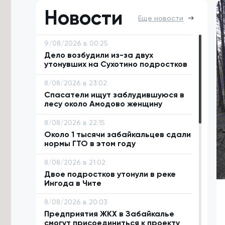
Новости
Еще новости
9/08/2026 в 00:25
Дело возбудили из-за двух
утонувших на Сухотино подростков
8/08/2026 в 23:02
Спасатели ищут заблудившуюся в
лесу около Амодово женщину
8/08/2026 в 22:15
Около 1 тысячи забайкальцев сдали
нормы ГТО в этом году
8/08/2026 в 21:02
Двое подростков утонули в реке
Ингода в Чите
8/08/2026 в 20:03
Предприятия ЖКХ в Забайкалье
смогут присоединиться к проекту