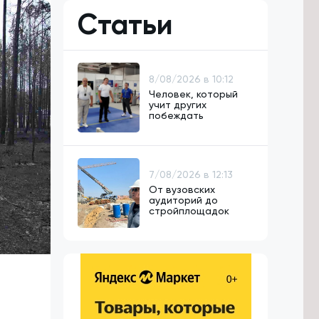
Статьи
8/08/2026 в 10:12
Человек, который
учит других
побеждать
7/08/2026 в 12:13
От вузовских
аудиторий до
стройплощадок