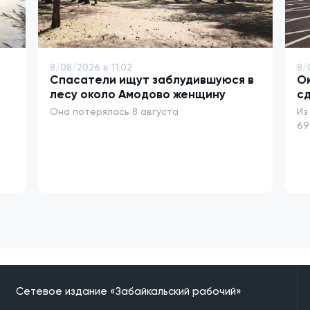
8/08/2026 в 11:02
8/
Спасатели ищут заблудившуюся в
Ок
лесу около Амодово женщину
сд
Она потерялась 8 августа
Из
69
Сетевое издание «Забайкальский рабочий»