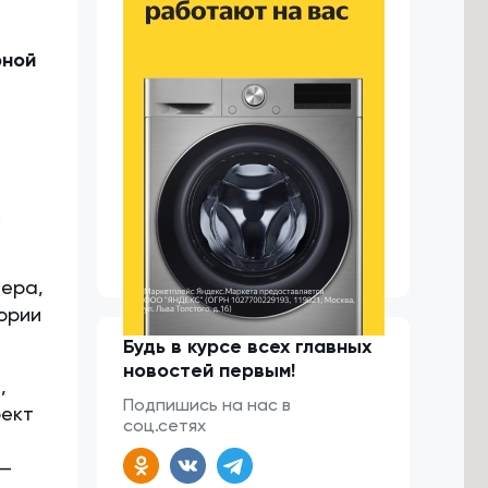
рной
.
ера,
ории
Будь в курсе всех главных
новостей первым!
,
Подпишись на нас в
оект
соц.сетях
 —