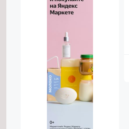
больше полезных ископаемых в
2026 году
8/08/2026 в 13:52
Военные в Забайкалье учатся
уничтожать противника дронами-
камикадзе
8/08/2026 в 12:39
Лосиха и её детёныш попали в
объектив фотоловушки в
Забайкалье
8/08/2026 в 11:23
Центр национальных игр планируют
открыть в Забайкальском крае
8/08/2026 в 10:55
Осипов: Забайкальские тренеры
воспитывают чемпионов мирового
уровня
8/08/2026 в 10:02