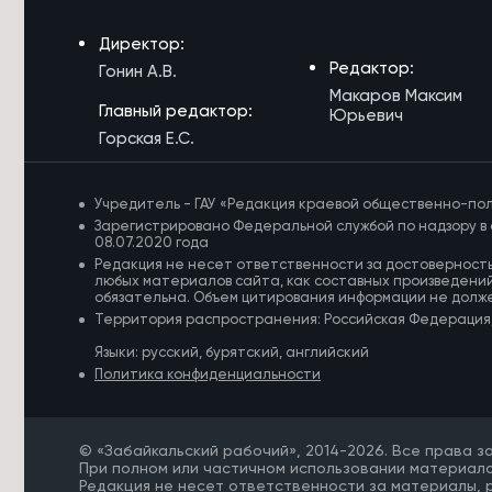
7/08/2026 в 12:29
Директор:
Более 300 млрд рублей направлено
Редактор:
Гонин А.В.
на развитие Читы и Краснокаменска
Макаров Максим
Главный редактор:
Юрьевич
7/08/2026 в 12:07
Горская Е.С.
Забайкальский тренер рассказала,
сколько в среднем стоит экипировка
для киокусинкай каратэ
Учредитель - ГАУ «Редакция краевой общественно-пол
Зарегистрировано Федеральной службой по надзору в 
7/08/2026 в 11:42
08.07.2020 года
Уровень пожарной опасности
Редакция не несет ответственности за достоверност
снизился в Забайкалье
любых материалов сайта, как составных произведений
обязательна. Объем цитирования информации не долж
Территория распространения: Российская Федерация
7/08/2026 в 11:16
Более 4 тысяч детей и взрослых в
Языки: русский, бурятский, английский
Забайкалье занимаются
Политика конфиденциальности
киокусинкай каратэ
7/08/2026 в 10:51
© «Забайкальский рабочий», 2014-2026. Все права 
«Удоканская медь» рассказала о
При полном или частичном использовании материало
работе системы «Кайдзен» в
Редакция не несет ответственности за материалы,
Забайкалье