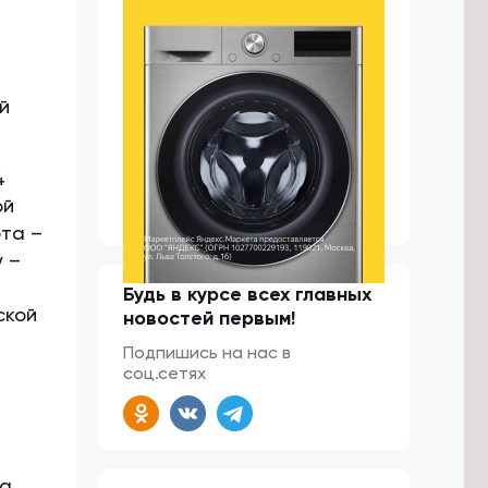
й
4
ой
рта –
у –
Будь в курсе всех главных
ской
новостей первым!
Подпишись на нас в
соц.сетях
ра