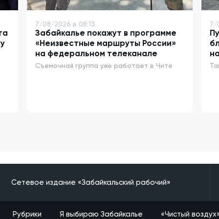
7/08/2026 в 08:13
7/
та
Забайкалье покажут в программе
Пу
у
«Неизвестные маршруты России»
бл
на федеральном телеканале
на
Съемочная группа уже работает в Чите
Та
Сетевое издание «Забайкальский рабочий»
Рубрики
Я выбираю Забайкалье
«Чистый воздух