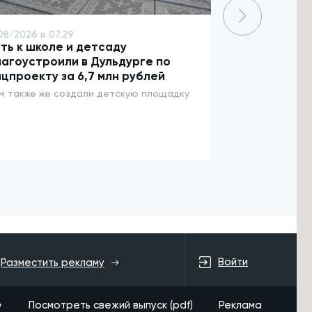
08/2026 в 07:29
7/08/2026 в 06
ть к школе и детсаду
Более 3,5 т
агоустроили в Дульдурге по
пострадали 
цпроекту за 6,7 млн рублей
За неделю 47 
энцефалитом
м также же создали детскую площадку
Войти
Разместить рекламу
»
Посмотреть свежий выпуск (pdf)
Реклама