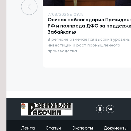
7/08/2026 в 14:23
Житель Архангельска похитил 13 млн
7/08/2026 в 09:18
рублей у родственников бойцов
Осипов поблагодарил Президен
СВО в Забайкалье
РФ и полпреда ДФО за поддержк
Забайкалья
7/08/2026 в 14:12
В регионе отмечается высокий уровень
Капремонт детсадов и школ в
Забайкалье почти завершился в
инвестиций и рост промышленного
этом году
производства
7/08/2026 в 13:51
Юрий Трутнев рассказал
Президенту о подготовке к
ВЭФ-2026
7/08/2026 в 13:25
Пострадавшего от удара током на
ж/д в Забайкалье подростка
транспортируют в Москву
7/08/2026 в 12:53
Путешествовать по Забайкалью на
Лента
Статьи
Эксперты
Документы
машине станет комфортнее