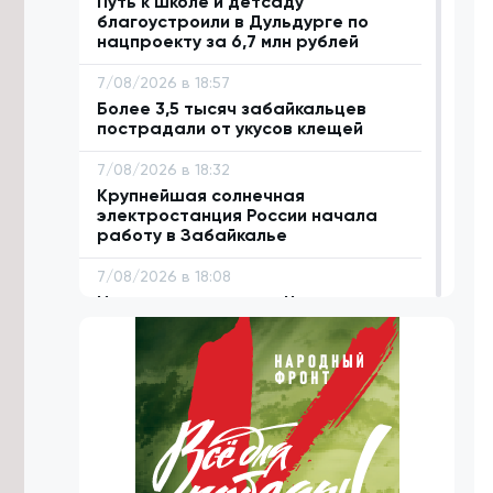
Путь к школе и детсаду
благоустроили в Дульдурге по
нацпроекту за 6,7 млн рублей
7/08/2026 в 18:57
Более 3,5 тысяч забайкальцев
пострадали от укусов клещей
7/08/2026 в 18:32
Крупнейшая солнечная
электростанция России начала
работу в Забайкалье
7/08/2026 в 18:08
Исторические улицы Читы
благоустроят за 1,5 млрд рублей до
2029 года
7/08/2026 в 17:43
Аграриям Забайкалья нужно
заготовить 1,1 млн тонн сена к зиме
7/08/2026 в 17:18