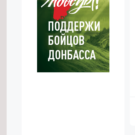
Житель Жирекена получил условный
срок за поджог двух автомобилей
из-за конфликта
7/08/2026 в 16:54
Высокий уровень заболеваемости
энтеровирусом сохраняется в
Забайкалье
7/08/2026 в 16:29
Прокуратура потребовала
отремонтировать здание Дворца
спорта в Чите
7/08/2026 в 16:07
Улицу в Чите перекроют до 12
августа из-за аварийной ситуации
7/08/2026 в 16:03
Подготовку к безопасному
проведению Единого дня
голосования обсудили в Забайкалье
7/08/2026 в 15:38