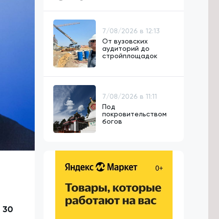
7/08/2026 в 12:13
От вузовских
аудиторий до
стройплощадок
7/08/2026 в 11:11
Под
покровительством
богов
 30