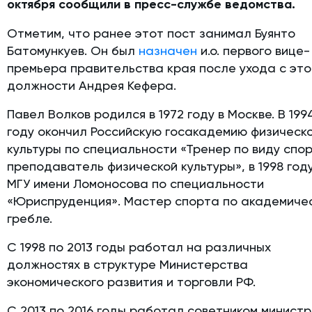
октября сообщили в пресс-службе ведомства.
Отметим, что ранее этот пост занимал Буянто
Батомункуев. Он был
назначен
и.о. первого вице-
премьера правительства края после ухода с это
должности Андрея Кефера.
Павел Волков родился в 1972 году в Москве. В 199
году окончил Российскую госакадемию физическ
культуры по специальности «Тренер по виду спо
преподаватель физической культуры», в 1998 год
МГУ имени Ломоносова по специальности
«Юриспруденция». Мастер спорта по академиче
гребле.
С 1998 по 2013 годы работал на различных
должностях в структуре Министерства
экономического развития и торговли РФ.
С 2013 по 2016 годы работал советником минист