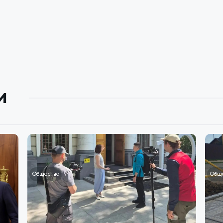
и
Общество
Общ