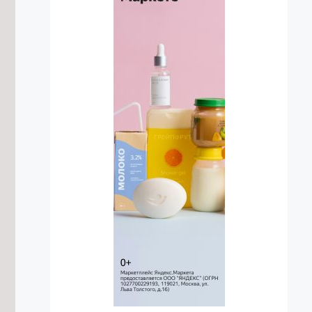
камикадзе
8/08/2026 в 12:39
Лосиха и её детёныш попали в
объектив фотоловушки в
Забайкалье
8/08/2026 в 11:23
Центр национальных игр планируют
открыть в Забайкальском крае
8/08/2026 в 10:55
Осипов: Забайкальские тренеры
воспитывают чемпионов мирового
уровня
8/08/2026 в 10:02
Трутнев заявил о готовности
доверить госслужащим-ветеранам
СВО ответственные направления
8/08/2026 в 09:05
Археологи обнаружили в