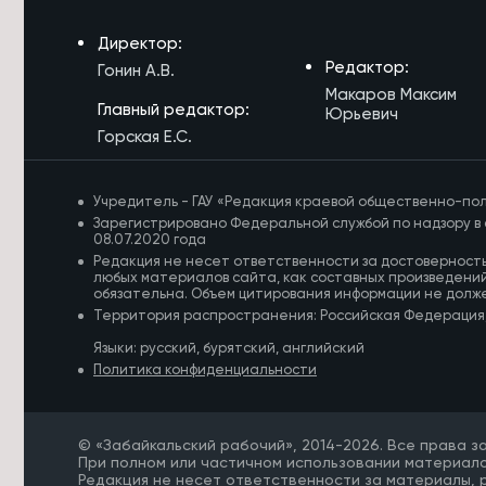
7/08/2026 в 17:18
Житель Жирекена получил условный
Директор:
срок за поджог двух автомобилей
из-за конфликта
Редактор:
Гонин А.В.
Макаров Максим
7/08/2026 в 16:54
Главный редактор:
Юрьевич
Высокий уровень заболеваемости
Горская Е.С.
энтеровирусом сохраняется в
Забайкалье
Учредитель - ГАУ «Редакция краевой общественно-пол
7/08/2026 в 16:29
Зарегистрировано Федеральной службой по надзору в 
Прокуратура потребовала
08.07.2020 года
отремонтировать здание Дворца
Редакция не несет ответственности за достоверност
спорта в Чите
любых материалов сайта, как составных произведений
обязательна. Объем цитирования информации не долж
Территория распространения: Российская Федерация
7/08/2026 в 16:07
Улицу в Чите перекроют до 12
Языки: русский, бурятский, английский
августа из-за аварийной ситуации
Политика конфиденциальности
7/08/2026 в 16:03
Подготовку к безопасному
© «Забайкальский рабочий», 2014-2026. Все права 
проведению Единого дня
При полном или частичном использовании материало
голосования обсудили в Забайкалье
Редакция не несет ответственности за материалы,