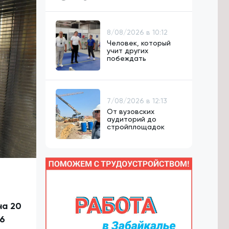
8/08/2026 в 10:12
Человек, который
учит других
побеждать
7/08/2026 в 12:13
От вузовских
аудиторий до
стройплощадок
на 20
16