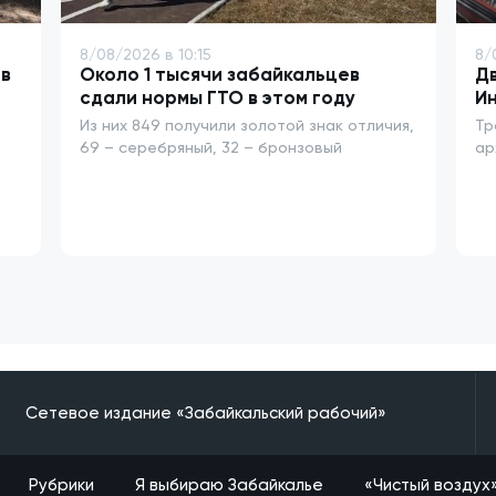
8/08/2026 в 10:15
8/
в
Около 1 тысячи забайкальцев
Дв
сдали нормы ГТО в этом году
Ин
Из них 849 получили золотой знак отличия,
Тр
69 – серебряный, 32 – бронзовый
ар
Сетевое издание «Забайкальский рабочий»
Рубрики
Я выбираю Забайкалье
«Чистый воздух