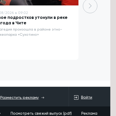
08/2026 в 09:02
8/08/2026 в 08
ое подростков утонули в реке
Предприятия
года в Чите
смогут прис
«Производит
агедия произошла в районе этно-
хеопарка «Сухотино»
Проект даст в
процессы и сни
Войти
Разместить рекламу
»
Посмотреть свежий выпуск (pdf)
Реклама