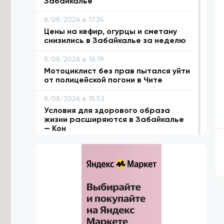
Забайкалье
8/08/2026 в 17:35
Цены на кефир, огурцы и сметану
снизились в Забайкалье за неделю
8/08/2026 в 16:19
Мотоциклист без прав пытался уйти
от полицейской погони в Чите
8/08/2026 в 15:52
Условия для здорового образа
жизни расширяются в Забайкалье
— Кон
8/08/2026 в 15:06
В Забайкалье стали добывать
больше полезных ископаемых в
2026 году
8/08/2026 в 13:52
Военные в Забайкалье учатся
уничтожать противника дронами-