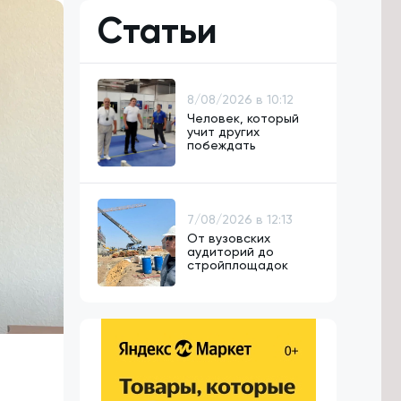
Статьи
8/08/2026 в 10:12
Человек, который
учит других
побеждать
7/08/2026 в 12:13
От вузовских
аудиторий до
стройплощадок