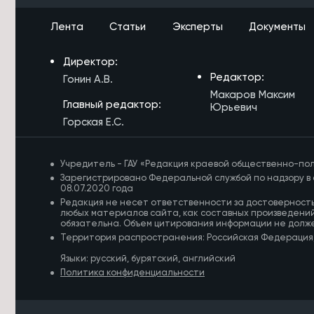
7/08/2026 в 16:29
Прокуратура потребовала
Лента
Статьи
Эксперты
Документы
отремонтировать здание Дворца
спорта в Чите
Директор:
7/08/2026 в 16:07
Редактор:
Гонин А.В.
Улицу в Чите перекроют до 12
Макаров Максим
августа из-за аварийной ситуации
Главный редактор:
Юрьевич
Горская Е.С.
7/08/2026 в 16:03
Подготовку к безопасному
проведению Единого дня
Учредитель - ГАУ «Редакция краевой общественно-пол
голосования обсудили в Забайкалье
Зарегистрировано Федеральной службой по надзору в 
08.07.2020 года
7/08/2026 в 15:38
Редакция не несет ответственности за достоверност
Объём строительства в ДФО в 1,5
любых материалов сайта, как составных произведений
раза превышает
обязательна. Объем цитирования информации не долж
среднероссийский уровень
Территория распространения: Российская Федерация
Языки: русский, бурятский, английский
7/08/2026 в 15:21
Политика конфиденциальности
Росгвардейцы потушили
загоревшийся дом в Акше и спасли
двоих детей