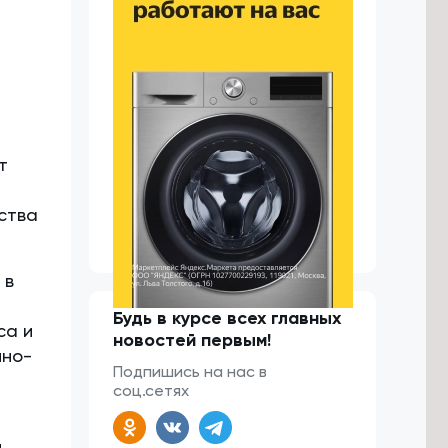
т
йства
 в
Будь в курсе всех главных
са и
новостей первым!
нно-
Подпишись на нас в
соц.сетях
м