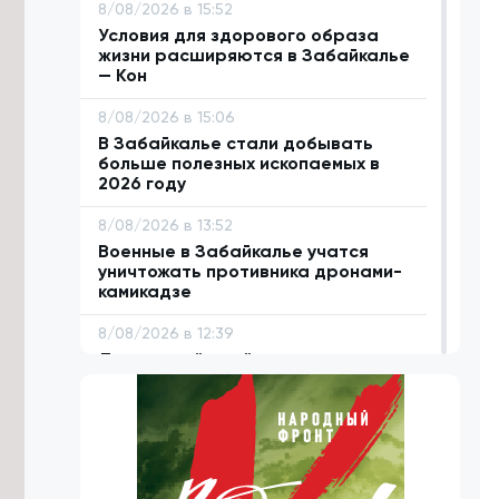
8/08/2026 в 15:52
Условия для здорового образа
жизни расширяются в Забайкалье
— Кон
8/08/2026 в 15:06
В Забайкалье стали добывать
больше полезных ископаемых в
2026 году
8/08/2026 в 13:52
Военные в Забайкалье учатся
уничтожать противника дронами-
камикадзе
8/08/2026 в 12:39
Лосиха и её детёныш попали в
объектив фотоловушки в
Забайкалье
8/08/2026 в 11:23
Центр национальных игр планируют
открыть в Забайкальском крае