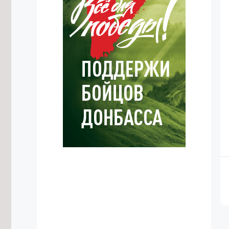
8/08/2026 в 10:55
Осипов: Забайкальские тренеры
воспитывают чемпионов мирового
уровня
8/08/2026 в 10:02
Трутнев заявил о готовности
доверить госслужащим-ветеранам
СВО ответственные направления
8/08/2026 в 09:05
Археологи обнаружили в
Забайкалье костяную иглу
возрастом около 30 тысяч лет
7/08/2026 в 22:46
Забайкальский строительно-
промышленный форум пройдет 8
октября
7/08/2026 в 21:18
Осипов поблагодарил Президента