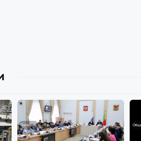
и
Политика
Общ