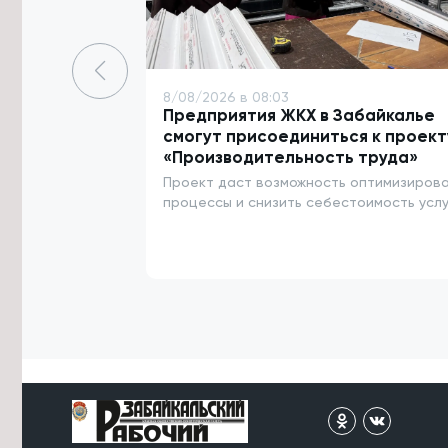
Крупнейшая солнечная
электростанция России начала
работу в Забайкалье
7/08/2026 в 18:08
8/08/2026 в 08:03
Исторические улицы Читы
Предприятия ЖКХ в Забайкалье
благоустроят за 1,5 млрд рублей до
смогут присоединиться к проект
2029 года
«Производительность труда»
7/08/2026 в 17:43
Проект даст возможность оптимизиров
Аграриям Забайкалья нужно
процессы и снизить себестоимость услу
заготовить 1,1 млн тонн сена к зиме
7/08/2026 в 17:18
Житель Жирекена получил условный
срок за поджог двух автомобилей
из-за конфликта
7/08/2026 в 16:54
Высокий уровень заболеваемости
энтеровирусом сохраняется в
Забайкалье