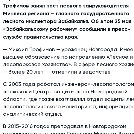
Трофимов занял пост первого замруководителя
Минлеса региона — главного государственного
лесного инспектора Забайкалья. Об этом 25 мая
«Забайкальскому рабочему» сообщили в пресс-
службе правительства края.
— Михаил Трофимов — уроженец Новгорода. Имее
высшее образование по направлению ​«Лесное и
лесопарковое хозяйство». В сфере лесного хозя
— более 20 лет, — отметили в ведомстве.
С 2003 года работал инженером-лесопатологом
лесхозах и Центре защиты леса Новгородской
области, где позже возглавлял отдел защиты ле
лесопатологического мониторинга, информацио
аналитический отдел.
В 2015-2016 годах преподавал в Новгородском
госуниверситете имени Ярослава Мудрого. Зате