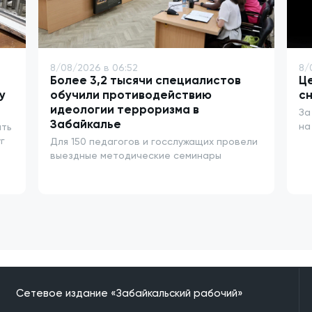
8/08/2026 в 06:52
8/
Более 3,2 тысячи специалистов
Це
у
обучили противодействию
сн
идеологии терроризма в
За
Забайкалье
на
ать
г
Для 150 педагогов и госслужащих провели
выездные методические семинары
Сетевое издание «Забайкальский рабочий»