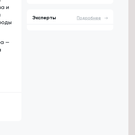
ва и
й
Эксперты
Подробнее
роды
ра —
а