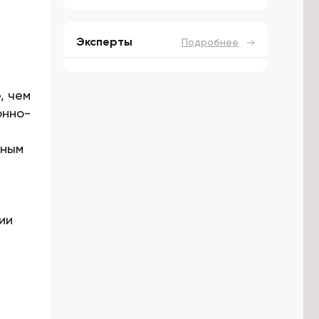
а
Эксперты
Подробнее
, чем
онно-
е
нным
ии