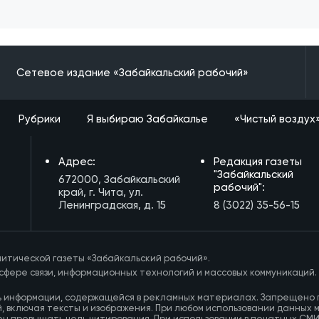
Сетевое издание «Забайкальский рабочий»
Рубрики
Я выбираю Забайкалье
«Чистый воздух
Адрес:
Редакция газеты
"Забайкальский
672000, Забайкальский
рабочий":
край, г. Чита, ул.
Ленинградская, д. 15
8 (3022) 35-56-15
итической газеты «Забайкальский рабочий».
сфере связи, информационных технологий и массовых коммуникаций.
ь информации, содержащейся в рекламных материалах. Запрещено 
, включая тексты и изображения. При любом использовании данных 
ен превышать цель цитирования. При использовании в печатных СМ