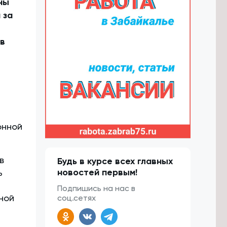
ны
 за
 в
онной
в
Будь в курсе всех главных
новостей первым!
ь
Подпишись на нас в
ной
соц.сетях