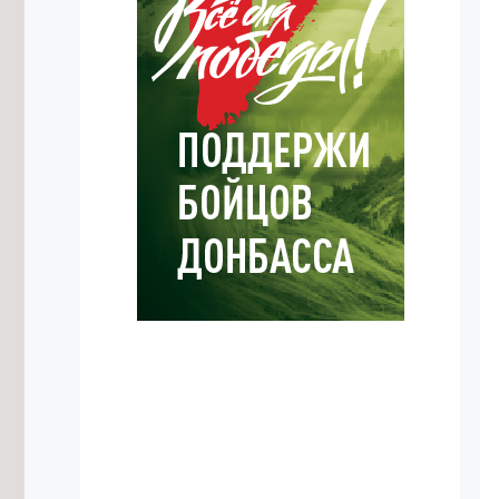
больше полезных ископаемых в
2026 году
8/08/2026 в 13:52
Военные в Забайкалье учатся
уничтожать противника дронами-
камикадзе
8/08/2026 в 12:39
Лосиха и её детёныш попали в
объектив фотоловушки в
Забайкалье
8/08/2026 в 11:23
Центр национальных игр планируют
открыть в Забайкальском крае
8/08/2026 в 10:55
Осипов: Забайкальские тренеры
воспитывают чемпионов мирового
уровня
8/08/2026 в 10:02