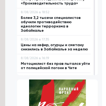
«Производительность труда»
8/08/2026 в 18:52
Более 3,2 тысячи специалистов
обучили противодействию
идеологии терроризма в
Забайкалье
8/08/2026 в 17:35
Цены на кефир, огурцы и сметану
снизились в Забайкалье за неделю
8/08/2026 в 16:19
Мотоциклист без прав пытался уйти
от полицейской погони в Чите
8/08/2026 в 15:52
Условия для здорового образа
жизни расширяются в Забайкалье
— Кон
8/08/2026 в 15:06
В Забайкалье стали добывать