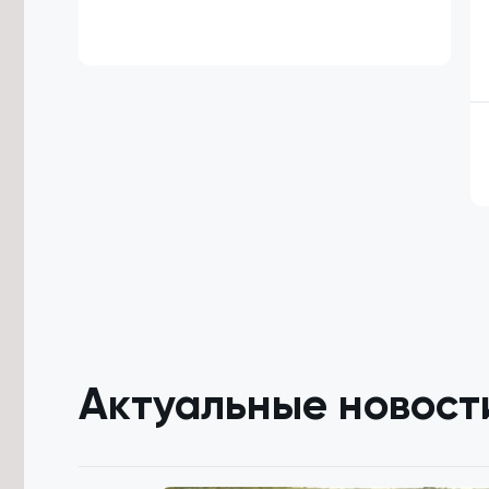
Трутнев заявил о готовности
доверить госслужащим-ветеранам
СВО ответственные направления
8/08/2026 в 09:05
Археологи обнаружили в
Забайкалье костяную иглу
возрастом около 30 тысяч лет
7/08/2026 в 22:46
Забайкальский строительно-
промышленный форум пройдет 8
октября
7/08/2026 в 21:18
Осипов поблагодарил Президента
РФ и полпреда ДФО за поддержку
Забайкалья
Актуальные новост
7/08/2026 в 20:13
Забайкалье покажут в программе
«Неизвестные маршруты России»
на федеральном телеканале