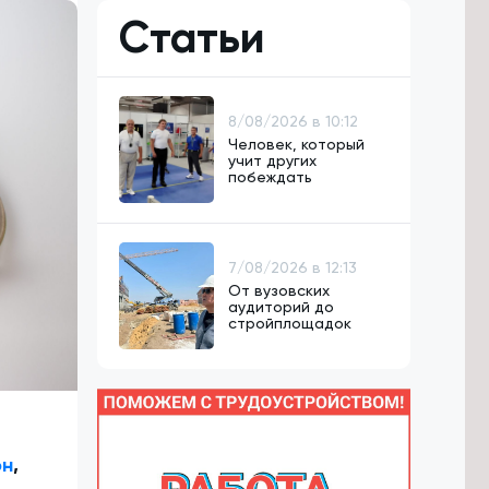
Статьи
8/08/2026 в 10:12
Человек, который
учит других
побеждать
7/08/2026 в 12:13
От вузовских
аудиторий до
стройплощадок
он
,