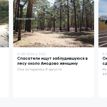
Происшествия
Спор
8/08/2026 в 11:02
8/
Спасатели ищут заблудившуюся в
Ок
лесу около Амодово женщину
сд
Она потерялась 8 августа
Из
69