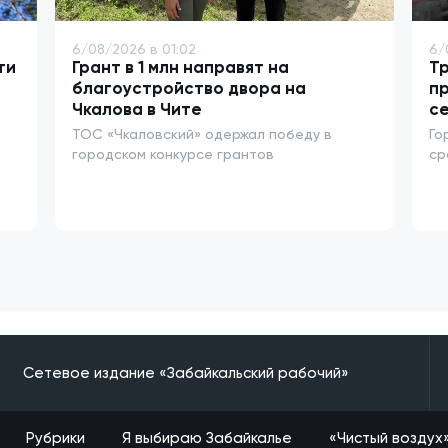
6/08/2026 в 01:02
6/
ти
Грант в 1 млн направят на
Тр
благоустройство двора на
п
Чкалова в Чите
се
ТОС «Чкаловский» одержал победу в
Го
городском конкурсе грантов
ср
Сетевое издание «Забайкальский рабочий»
Рубрики
Я выбираю Забайкалье
«Чистый воздух