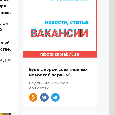
аря
краю.
елем
й
ений
стве.
ы для
Будь в курсе всех главных
е
новостей первым!
Подпишись на нас в
соц.сетях