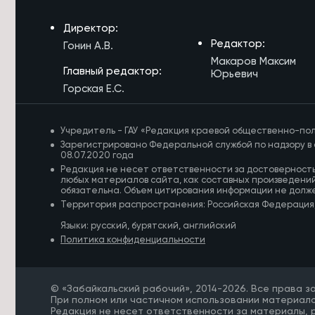
плана
Директор:
5/08/2026 в 17:56
Редактор:
Гонин А.В.
Работу травмпункта в Чите
Макаров Максим
временно приостановили по
Главный редактор:
Юрьевич
техническим причинам
Горская Е.С.
5/08/2026 в 17:46
Лучники Забайкалья завоевали пять
Учредитель - ГАУ «Редакция краевой общественно-пол
медалей Кубка России
Зарегистрировано Федеральной службой по надзору в 
08.07.2020 года
5/08/2026 в 17:21
Редакция не несет ответственности за достоверност
Многодетная семья из Забайкалья
любых материалов сайта, как составных произведений
получит медаль по поручению
обязательна. Объем цитирования информации не долж
Президента РФ
Территория распространения: Российская Федерация
Языки: русский, бурятский, английский
5/08/2026 в 16:57
Политика конфиденциальности
Более 500 спортсменов примут
участие в трейл-экспедиции по
Забайкалью
© «Забайкальский рабочий», 2014-2026. Все права 
5/08/2026 в 16:32
При полном или частичном использовании материало
Редакция не несет ответственности за материалы,
Забайкальцам рассказали, можно