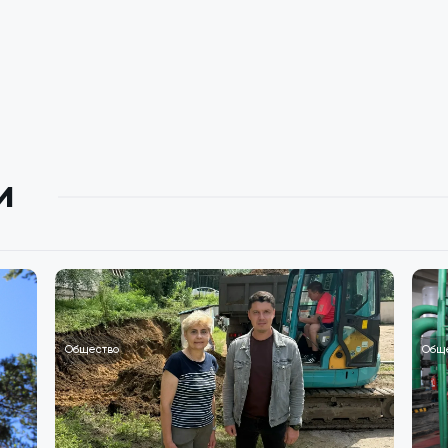
и
Общество
Общ