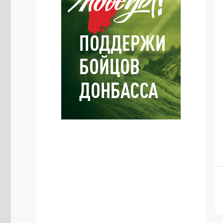
Подрядчика в Забайкалье
задержали за мошенничество на
130 млн рублей
6/08/2026 в 09:42
Забайкалец получил 8 лет колонии
за передачу чиновнику взятки в 1,5
млн рублей
6/08/2026 в 09:12
Водитель кроссовера сбил 7-
летнюю девочку во дворе дома в
Чите
6/08/2026 в 08:42
Забайкалке выдали жилищный
сертификат по программе
переселения из северных
территорий
6/08/2026 в 07:36
Реабилитационные центры
Забайкалья получили более 20 млн