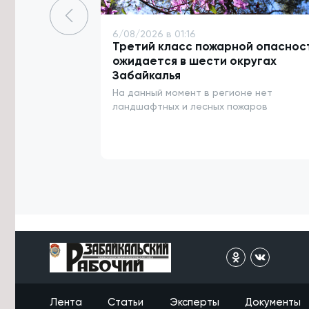
5/08/2026 в 20:08
6/08/2026 в 01:16
Борзинский округ ликвидирует 11
Третий класс пожарной опаснос
стихийных свалок за 12,5 млн рублей
ожидается в шести округах
Забайкалья
5/08/2026 в 19:02
На данный момент в регионе нет
Победители конкурса грантов
губернатора Забайкалья получат
ландшафтных и лесных пожаров
62,5 млн рублей
5/08/2026 в 18:45
Автобус до станции Лесная
запустили после перерыва в
Читинском округе
5/08/2026 в 18:36
Судебные приставы доставили
задержанного читинца на
экстренную операцию
5/08/2026 в 18:12
Ремонт Молоковского тракта
Лента
Статьи
Эксперты
Документы
завершат на 1,5 месяца раньше