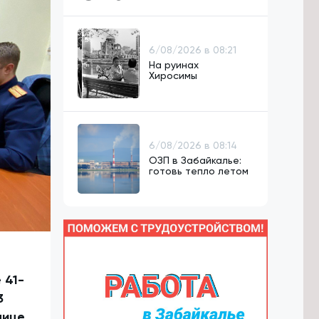
6/08/2026 в 08:21
На руинах
Хиросимы
6/08/2026 в 08:14
ОЗП в Забайкалье:
готовь тепло летом
 41-
3
лице