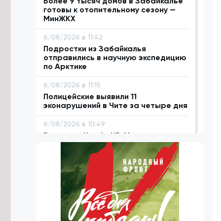
Более 9 тысяч домов в Забайкалье
готовы к отопительному сезону —
МинЖКХ
6/08/2026 в 11:42
Подростки из Забайкалья
отправились в научную экспедицию
по Арктике
6/08/2026 в 11:15
Полицейские выявили 11
эконарушений в Чите за четыре дня
6/08/2026 в 10:49
Водитель Honda HR-V вылетел на
встречку и устроил ДТП с
пострадавшими в Забайкалье
6/08/2026 в 10:26
Готовность Забайкалья к
отопительному сезону достигла
60%
6/08/2026 в 10:01