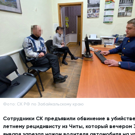
Фото: СК РФ по Забайкальскому краю
Сотрудники СК предъявили обвинение в убийстве
летнему рецидивисту из Читы, который вечером 
января зарезал ножом водителя автомобиля на у