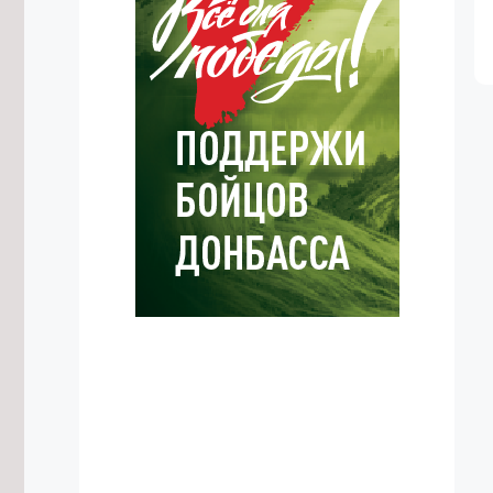
7/08/2026 в 22:46
Забайкальский строительно-
промышленный форум пройдет 8
октября
7/08/2026 в 21:18
Осипов поблагодарил Президента
РФ и полпреда ДФО за поддержку
Забайкалья
7/08/2026 в 20:13
Забайкалье покажут в программе
«Неизвестные маршруты России»
на федеральном телеканале
7/08/2026 в 20:09
Жительница Читы обратила
внимание на разрушающуюся
Театральную площадь
7/08/2026 в 19:29
Путь к школе и детсаду