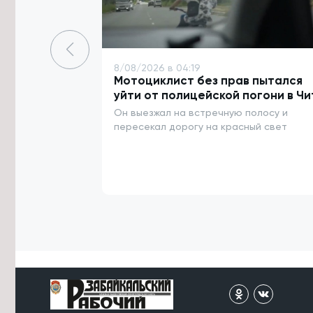
срок за поджог двух автомобилей
из-за конфликта
7/08/2026 в 16:54
Высокий уровень заболеваемости
8/08/2026 в 04:19
энтеровирусом сохраняется в
Мотоциклист без прав пытался
Забайкалье
уйти от полицейской погони в Чи
Он выезжал на встречную полосу и
7/08/2026 в 16:29
пересекал дорогу на красный свет
Прокуратура потребовала
отремонтировать здание Дворца
спорта в Чите
7/08/2026 в 16:07
Улицу в Чите перекроют до 12
августа из-за аварийной ситуации
7/08/2026 в 16:03
Подготовку к безопасному
проведению Единого дня
голосования обсудили в Забайкалье
7/08/2026 в 15:38