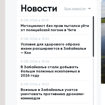
Новости
Еще новости
8/08/2026 в 16:19
Мотоциклист без прав пытался уйти
от полицейской погони в Чите
8/08/2026 в 15:52
Условия для здорового образа
жизни расширяются в Забайкалье
— Кон
8/08/2026 в 15:06
В Забайкалье стали добывать
больше полезных ископаемых в
2026 году
8/08/2026 в 13:52
Военные в Забайкалье учатся
уничтожать противника дронами-
камикадзе