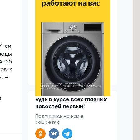
4 см,
 воды
24-25
ровня
м, —
,
Будь в курсе всех главных
новостей первым!
Подпишись на нас в
соц.сетях