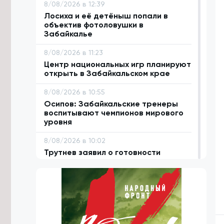
8/08/2026 в 12:39
Лосиха и её детёныш попали в
объектив фотоловушки в
Забайкалье
8/08/2026 в 11:23
Центр национальных игр планируют
открыть в Забайкальском крае
8/08/2026 в 10:55
Осипов: Забайкальские тренеры
воспитывают чемпионов мирового
уровня
8/08/2026 в 10:02
Трутнев заявил о готовности
доверить госслужащим-ветеранам
СВО ответственные направления
8/08/2026 в 09:05
Археологи обнаружили в
Забайкалье костяную иглу
возрастом около 30 тысяч лет