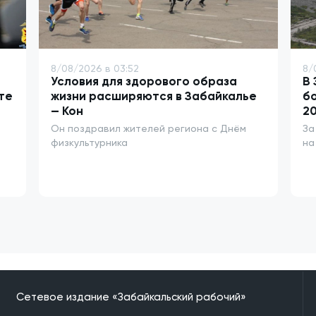
8/08/2026 в 03:52
8/
Условия для здорового образа
В 
те
жизни расширяются в Забайкалье
бо
— Кон
20
Он поздравил жителей региона с Днём
За
физкультурника
на
Сетевое издание «Забайкальский рабочий»