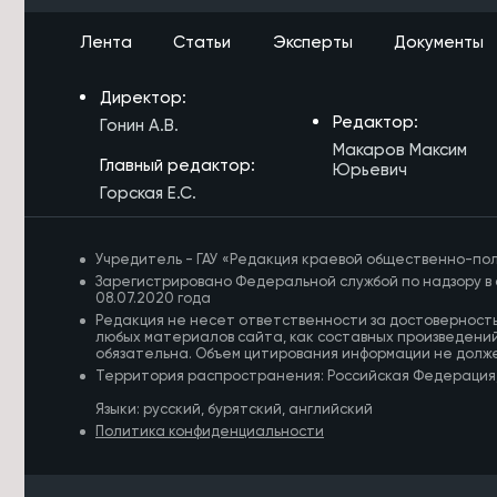
Объём строительства в ДФО в 1,5
раза превышает
Лента
Статьи
Эксперты
Документы
среднероссийский уровень
7/08/2026 в 15:21
Директор:
Росгвардейцы потушили
Редактор:
Гонин А.В.
загоревшийся дом в Акше и спасли
Макаров Максим
двоих детей
Главный редактор:
Юрьевич
Горская Е.С.
7/08/2026 в 15:04
Вода ушла с пойм реки Чита у трёх
сёл в Забайкалье
Учредитель - ГАУ «Редакция краевой общественно-пол
Зарегистрировано Федеральной службой по надзору в 
7/08/2026 в 14:39
08.07.2020 года
Конструкторское бюро «Ветер» в
Редакция не несет ответственности за достоверност
Забайкалье развивает технологии
любых материалов сайта, как составных произведений
ИИ для БПЛА
обязательна. Объем цитирования информации не долж
Территория распространения: Российская Федерация
7/08/2026 в 14:36
Языки: русский, бурятский, английский
Пожарные-десантники из
Политика конфиденциальности
Забайкалья проведут ротацию в
Красноярском крае