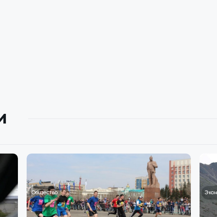
и
Общество
Эко