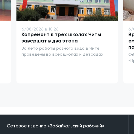
6/08/2026 в 10:26
6/
Капремонт в трех школах Читы
Вр
завершат в два этапа
см
п
За лето работы разного вида в Чите
проведены во всех школах и детсадах
Об
«П
Сетевое издание «Забайкальский рабочий»