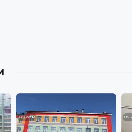
и
Общество
Общ