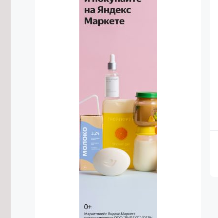
построить в селе Угдан
6/08/2026 в 18:31
Домен .РФ начал поддерживать 18
языков народов России
6/08/2026 в 18:06
Деловую программу проведут на
фестивале «Хорхог» в Забайкалье
6/08/2026 в 17:52
Самое большое число дамб в
России строится в Забайкалье
6/08/2026 в 17:50
Трёх ночных дрифтеров без прав
привлекли к ответственности в Чите
6/08/2026 в 17:40
Пищеблок школы в Красном Чикое
отремонтируют к началу учебного
года