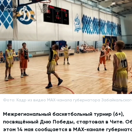
Спорт
Фото: Кадр из видео МАХ-канала губернатора Забайкальског
Межрегиональный баскетбольный турнир (6+),
посвящённый Дню Победы, стартовал в Чите. О
этом 14 мая сообщается в МАХ-канале губернат