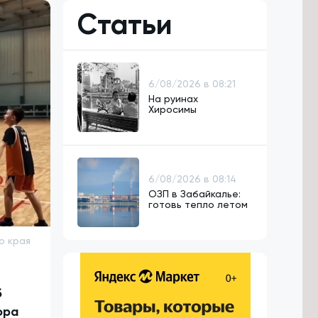
Статьи
6/08/2026 в 08:21
На руинах
Хиросимы
6/08/2026 в 08:14
ОЗП в Забайкалье:
готовь тепло летом
о края
б
ора