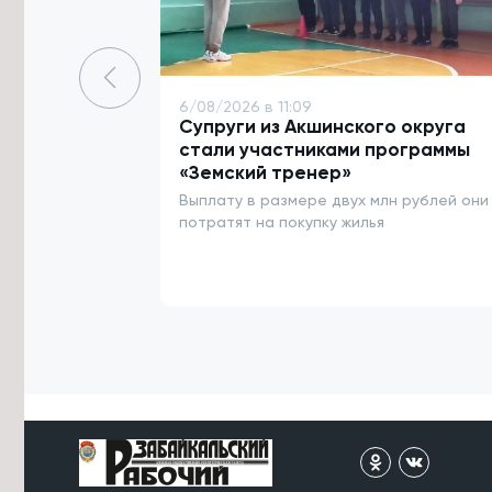
международной премии «КАРДО»
6/08/2026 в 15:59
Потерявшаяся в лесу забайкалка
жарила сыроежки и мастерила
6/08/2026 в 11:09
шалаш до спасения
Супруги из Акшинского округа
стали участниками программы
6/08/2026 в 15:37
«Земский тренер»
Сильные дожди прогнозируются в
Выплату в размере двух млн рублей они
Забайкалье 9 и 10 августа
потратят на покупку жилья
6/08/2026 в 15:34
Четыре теплотрассы и водовод
починят в Карымском округе к
началу отопительного сезона
6/08/2026 в 15:21
Паводковая ситуация в Забайкалье
в этом году оказалась мягче, чем в
2018 — Гидрометцентр
6/08/2026 в 15:09
Река Борзя поднялась на 130