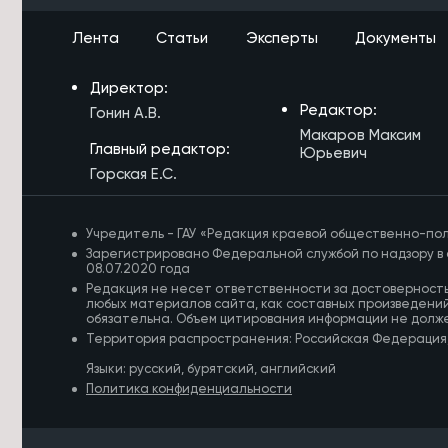
сантиметров за сутки из-за ливней
Лента
Статьи
Эксперты
Документы
6/08/2026 в 14:51
Парк возле Музея декабристов в
Директор:
Чите облагородили благодаря
гранту
Редактор:
Гонин А.В.
Макаров Максим
6/08/2026 в 14:25
Главный редактор:
Юрьевич
Школы и колледжи Агинского
Горская Е.С.
Бурятского округа готовы к началу
учебного года
Учредитель - ГАУ «Редакция краевой общественно-пол
6/08/2026 в 14:03
Зарегистрировано Федеральной службой по надзору в 
Новый 24-метровый мост построят
08.07.2020 года
через реку Карповка в Забайкалье
Редакция не несет ответственности за достоверност
любых материалов сайта, как составных произведений
обязательна. Объем цитирования информации не долж
6/08/2026 в 13:41
Территория распространения: Российская Федерация
Забайкалка ушла за грибами с базы
отдыха и заблудилась в лесу
Языки: русский, бурятский, английский
Политика конфиденциальности
6/08/2026 в 13:39
Забайкальцев проинформируют на
дому о выборах в Госдуму