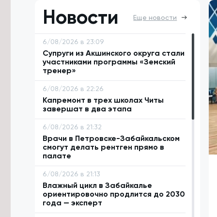
Новости
Еще новости
6/08/2026 в 23:09
Супруги из Акшинского округа стали
участниками программы «Земский
тренер»
6/08/2026 в 22:26
Капремонт в трех школах Читы
завершат в два этапа
6/08/2026 в 21:32
Врачи в Петровске-Забайкальском
смогут делать рентген прямо в
палате
6/08/2026 в 21:13
Влажный цикл в Забайкалье
ориентировочно продлится до 2030
года — эксперт