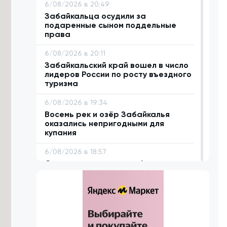
6/08/2026 в 20:49
Забайкальца осудили за
подаренные сыном поддельные
права
6/08/2026 в 20:11
Забайкальский край вошел в число
лидеров России по росту въездного
туризма
6/08/2026 в 19:34
Восемь рек и озёр Забайкалья
оказались непригодными для
купания
6/08/2026 в 18:57
Сто проектов стали победителями
первого конкурса ТОС «Решаем
сами» в Забайкалье
6/08/2026 в 18:42
Систему каналов для отвода
дождевой воды предложили