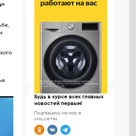
у»
ьбе,
и
ского
ье
Будь в курсе всех главных
новостей первым!
Подпишись на нас в
соц.сетях