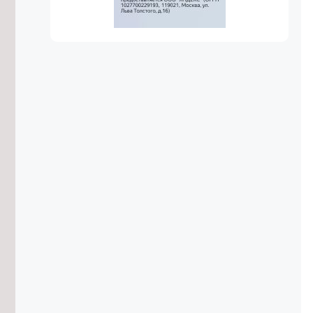
туризма
6/08/2026 в 19:34
Восемь рек и озёр Забайкалья
оказались непригодными для
купания
6/08/2026 в 18:57
Сто проектов стали победителями
первого конкурса ТОС «Решаем
сами» в Забайкалье
6/08/2026 в 18:42
Систему каналов для отвода
дождевой воды предложили
построить в селе Угдан
6/08/2026 в 18:31
Домен .РФ начал поддерживать 18
языков народов России
6/08/2026 в 18:06
Деловую программу проведут на