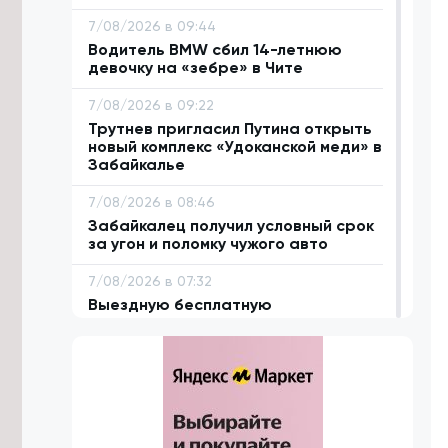
7/08/2026 в 09:44
Водитель BMW сбил 14-летнюю
девочку на «зебре» в Чите
7/08/2026 в 09:22
Трутнев пригласил Путина открыть
новый комплекс «Удоканской меди» в
Забайкалье
7/08/2026 в 08:46
Забайкалец получил условный срок
за угон и поломку чужого авто
7/08/2026 в 07:32
Выездную бесплатную
юридическую помощь организовали
в двух селах Забайкалья
6/08/2026 в 23:09
Супруги из Акшинского округа стали
участниками программы «Земский
тренер»