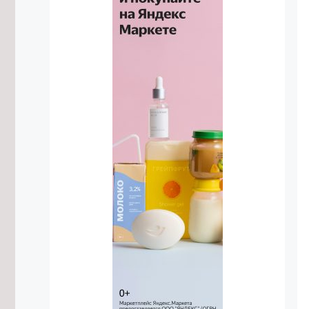
6/08/2026 в 22:26
Капремонт в трех школах Читы
завершат в два этапа
6/08/2026 в 21:32
Врачи в Петровске-Забайкальском
смогут делать рентген прямо в
палате
6/08/2026 в 21:13
Влажный цикл в Забайкалье
ориентировочно продлится до 2030
года — эксперт
6/08/2026 в 20:49
Забайкальца осудили за
подаренные сыном поддельные
права
6/08/2026 в 20:11
Забайкальский край вошел в число
лидеров России по росту въездного