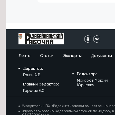
Сильные дожди прогнозируются в
Забайкалье 9 и 10 августа
6/08/2026 в 15:34
Четыре теплотрассы и водовод
починят в Карымском округе к
началу отопительного сезона
Лента
Статьи
Эксперты
Документы
Директор:
Редактор:
Гонин А.В.
Макаров Максим
Главный редактор:
Юрьевич
Горская Е.С.
Учредитель - ГАУ «Редакция краевой общественно-пол
Зарегистрировано Федеральной службой по надзору в 
08.07.2020 года