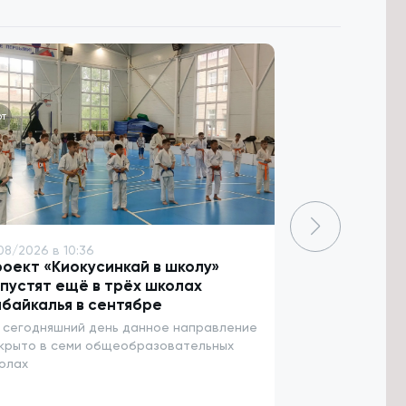
т
Общество
08/2026 в 10:36
7/08/2026 в 10:
оект «Киокусинкай в школу»
Забайкальцы
пустят ещё в трёх школах
региональны
байкалья в сентябре
ВЭФ-2026 во
 сегодняшний день данное направление
В их числе сув
крыто в семи общеобразовательных
«Тужи» и куклы
олах