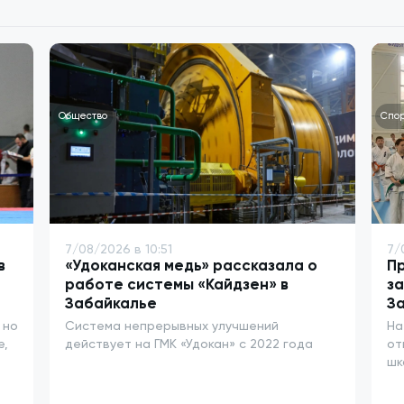
Общество
Спор
7/08/2026 в 10:51
7/
в
«Удоканская медь» рассказала о
Пр
работе системы «Кайдзен» в
за
Забайкалье
За
 но
Система непрерывных улучшений
На
е,
действует на ГМК «Удокан» с 2022 года
от
шк