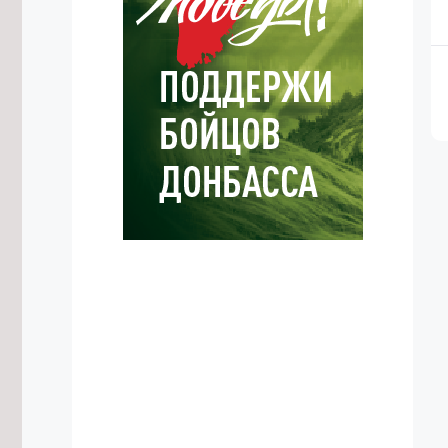
5/08/2026 в 22:18
Подтопление двора устранили в
Чите после обращения в
Госжилинспекцию
5/08/2026 в 21:45
Генерал-полковник Пётр Болгарев
назначен Президентом России и.о.
командующего ВВО
5/08/2026 в 21:37
Странную гусеницу в «броне»
заметили читинцы на пляже Кенона
5/08/2026 в 21:06
Незаконную продажу алкоголя
выявили в двух читинских ларьках
5/08/2026 в 20:16
Остановку «Евгения Гаюсана» в
Чите временно закрыли
5/08/2026 в 20:08