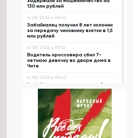
задержали за мошенничество на
130 млн рублей
6/08/2026 в 09:42
Забайкалец получил 8 лет колонии
за передачу чиновнику взятки в 1,5
млн рублей
6/08/2026 в 09:12
Водитель кроссовера сбил 7-
летнюю девочку во дворе дома в
Чите
6/08/2026 в 08:42
Забайкалке выдали жилищный
сертификат по программе
переселения из северных
территорий
6/08/2026 в 07:36
Реабилитационные центры
Забайкалья получили более 20 млн
рублей на новое оборудование