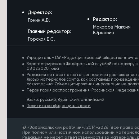
5/08/2026 в 16:07
Директор:
Пропавшего под Читой грибника с
Редактор:
Гонин А.В.
застрявшим в болоте авто нашли
Макаров Максим
по следам
Главный редактор:
Юрьевич
Горская Е.С.
5/08/2026 в 16:05
Дожди помешали ускорить ремонты
тепловых сетей в Чите
Учредитель - ГАУ «Редакция краевой общественно-пол
Зарегистрировано Федеральной службой по надзору в 
5/08/2026 в 15:37
08.07.2020 года
Глава администрации губернатора
Редакция не несет ответственности за достоверност
Забайкалья вступил в мобильную
любых материалов сайта, как составных произведений
огневую группу
обязательна. Объем цитирования информации не долж
Территория распространения: Российская Федерация
5/08/2026 в 15:14
Языки: русский, бурятский, английский
Митинг в честь Дня памяти жертв
Политика конфиденциальности
репрессий пройдет в Чите
5/08/2026 в 14:56
© «Забайкальский рабочий», 2014-2026. Все права 
Ливневый коллектор забило
При полном или частичном использовании материало
мусором на Новобульварной в Чите
Редакция не несет ответственности за материалы,