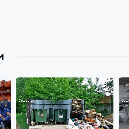
и
Общество
Общ