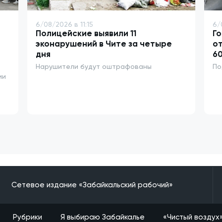
6/08/2026 в 11:15
6/
Полицейские выявили 11
Го
эконарушений в Чите за четыре
от
дня
6
Нарушители будут оштрафованы
По
ии
Сетевое издание «Забайкальский рабочий»
Рубрики
Я выбираю Забайкалье
«Чистый воздух