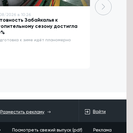
08/2026 в 10:26
6/08/2026 в 10:
товность Забайкалья к
Подрядчика 
опительному сезону достигла
задержали з
0%
130 млн рубл
дготовка к зиме идёт планомерно
Он заменил вы
уличного освещ
конструкции
Войти
Разместить рекламу
»
Посмотреть свежий выпуск (pdf)
Реклама