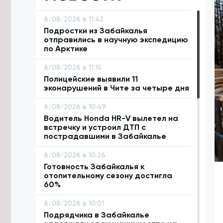
6/08/2026 в 11:42
Подростки из Забайкалья
отправились в научную экспедицию
по Арктике
6/08/2026 в 11:15
Полицейские выявили 11
эконарушений в Чите за четыре дня
6/08/2026 в 10:49
Водитель Honda HR-V вылетел на
встречку и устроил ДТП с
пострадавшими в Забайкалье
6/08/2026 в 10:26
Готовность Забайкалья к
отопительному сезону достигла
60%
6/08/2026 в 10:01
Подрядчика в Забайкалье