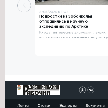
5/08/2026 в 17:56
Работу травмпункта в Чите
6/08/2026 в 11:42
временно приостановили по
Подростки из Забайкалья
техническим причинам
отправились в научную
экспедицию по Арктике
5/08/2026 в 17:46
Их ждут интересные дискуссии, лекции,
Лучники Забайкалья завоевали пять
медалей Кубка России
мастер-классы и карьерные консультац
5/08/2026 в 17:21
Многодетная семья из Забайкалья
получит медаль по поручению
Президента РФ
5/08/2026 в 16:57
Более 500 спортсменов примут
участие в трейл-экспедиции по
Забайкалью
5/08/2026 в 16:32
Забайкальцам рассказали, можно
ли полностью вылечить
Лента
Статьи
Эксперты
Документы
остеохондроз