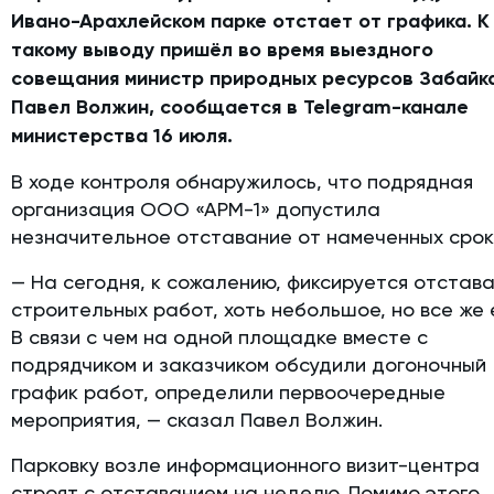
Ивано-Арахлейском парке отстает от графика. К
такому выводу пришёл во время выездного
совещания министр природных ресурсов Забайк
Павел Волжин, сообщается в
Telegram-канале
министерства 16 июля.
В ходе контроля обнаружилось, что подрядная
организация ООО «АРМ-1» допустила
незначительное отставание от намеченных срок
— На сегодня, к сожалению, фиксируется отстав
строительных работ, хоть небольшое, но все же 
В связи с чем на одной площадке вместе с
подрядчиком и заказчиком обсудили догоночный
график работ, определили первоочередные
мероприятия, — сказал Павел Волжин.
Парковку возле информационного визит-центра
строят с отставанием на неделю. Помимо этого,