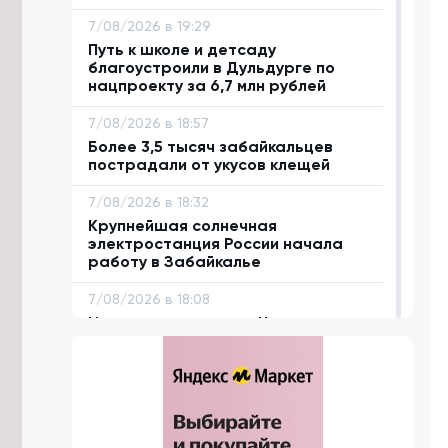
7/08/2026 в 19:29
Путь к школе и детсаду
благоустроили в Дульдурге по
нацпроекту за 6,7 млн рублей
7/08/2026 в 18:57
Более 3,5 тысяч забайкальцев
пострадали от укусов клещей
7/08/2026 в 18:32
Крупнейшая солнечная
электростанция России начала
работу в Забайкалье
7/08/2026 в 18:08
Исторические улицы Читы
благоустроят за 1,5 млрд рублей до
2029 года
7/08/2026 в 17:43
Аграриям Забайкалья нужно
заготовить 1,1 млн тонн сена к зиме