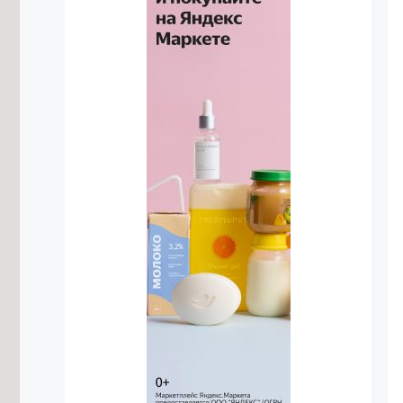
7/08/2026 в 17:18
Житель Жирекена получил условный
срок за поджог двух автомобилей
из-за конфликта
7/08/2026 в 16:54
Высокий уровень заболеваемости
энтеровирусом сохраняется в
Забайкалье
7/08/2026 в 16:29
Прокуратура потребовала
отремонтировать здание Дворца
спорта в Чите
7/08/2026 в 16:07
Улицу в Чите перекроют до 12
августа из-за аварийной ситуации
7/08/2026 в 16:03
Подготовку к безопасному
проведению Единого дня