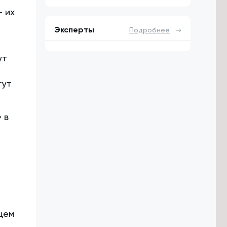
 их
Эксперты
Подробнее
ут
гут
 в
-
щем