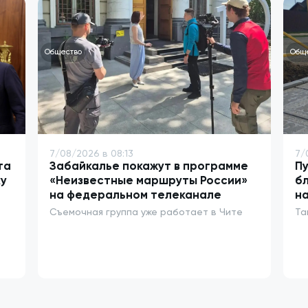
Общество
Общ
7/08/2026 в 08:13
7/
та
Забайкалье покажут в программе
Пу
у
«Неизвестные маршруты России»
бл
на федеральном телеканале
на
Съемочная группа уже работает в Чите
Та