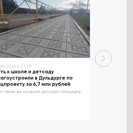
ество
Общество
08/2026 в 07:29
7/08/2026 в 06
ть к школе и детсаду
Более 3,5 т
агоустроили в Дульдурге по
пострадали 
цпроекту за 6,7 млн рублей
За неделю 47 
энцефалитом
м также же создали детскую площадку