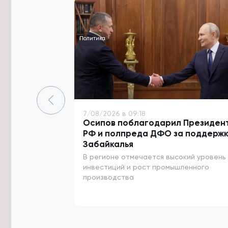
Забайкалья проведут ротацию в
Красноярском крае
7/08/2026 в 14:23
Политика
Житель Архангельска похитил 13 млн
рублей у родственников бойцов
СВО в Забайкалье
7/08/2026 в 14:12
Капремонт детсадов и школ в
Забайкалье почти завершился в
этом году
7/08/2026 в 09:18
Осипов поблагодарил Президен
7/08/2026 в 13:51
РФ и полпреда ДФО за поддержк
Юрий Трутнев рассказал
Забайкалья
Президенту о подготовке к
В регионе отмечается высокий уровень
ВЭФ-2026
инвестиций и рост промышленного
производства
7/08/2026 в 13:25
Пострадавшего от удара током на
ж/д в Забайкалье подростка
транспортируют в Москву