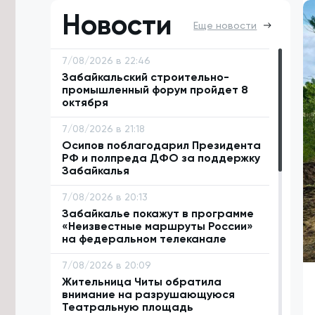
Новости
Еще новости
7/08/2026 в 22:46
Забайкальский строительно-
промышленный форум пройдет 8
октября
7/08/2026 в 21:18
Осипов поблагодарил Президента
РФ и полпреда ДФО за поддержку
Забайкалья
7/08/2026 в 20:13
Забайкалье покажут в программе
«Неизвестные маршруты России»
на федеральном телеканале
7/08/2026 в 20:09
Жительница Читы обратила
внимание на разрушающуюся
Театральную площадь