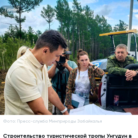
Туризм
Фото: Пресс-служба Минприроды Забайкалья
Строительство туристической тропы Унгудун в