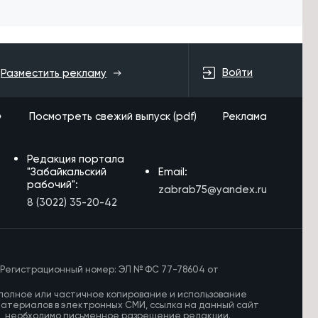
Войти
Разместить рекламу
»
Посмотреть свежий выпуск (pdf)
Реклама
Редакция портала
"Забайкальский
Email:
рабочий":
zabrab75@yandex.ru
8 (3022) 35-20-42
 Регистрационный номер: ЭЛ № ФС 77-78604 от
полное или частичное копирование и использование
материалов в электронных СМИ, ссылка на данный сайт
И, необходимо письменное разрешение редакции.