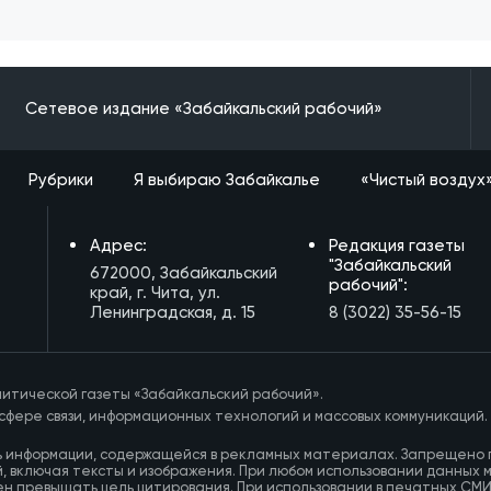
Сетевое издание «Забайкальский рабочий»
Рубрики
Я выбираю Забайкалье
«Чистый воздух
Адрес:
Редакция газеты
"Забайкальский
672000, Забайкальский
рабочий":
край, г. Чита, ул.
Ленинградская, д. 15
8 (3022) 35-56-15
итической газеты «Забайкальский рабочий».
сфере связи, информационных технологий и массовых коммуникаций.
ь информации, содержащейся в рекламных материалах. Запрещено 
, включая тексты и изображения. При любом использовании данных 
ен превышать цель цитирования. При использовании в печатных СМ