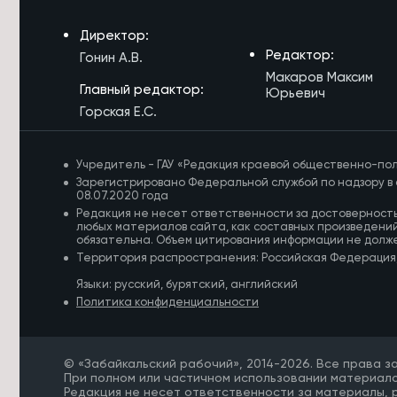
7/08/2026 в 14:39
Директор:
Конструкторское бюро «Ветер» в
Редактор:
Гонин А.В.
Забайкалье развивает технологии
Макаров Максим
ИИ для БПЛА
Главный редактор:
Юрьевич
Горская Е.С.
7/08/2026 в 14:36
Пожарные-десантники из
Забайкалья проведут ротацию в
Учредитель - ГАУ «Редакция краевой общественно-пол
Красноярском крае
Зарегистрировано Федеральной службой по надзору в 
08.07.2020 года
7/08/2026 в 14:23
Редакция не несет ответственности за достоверност
Житель Архангельска похитил 13 млн
любых материалов сайта, как составных произведений
рублей у родственников бойцов
обязательна. Объем цитирования информации не долж
СВО в Забайкалье
Территория распространения: Российская Федерация
Языки: русский, бурятский, английский
7/08/2026 в 14:12
Политика конфиденциальности
Капремонт детсадов и школ в
Забайкалье почти завершился в
этом году
© «Забайкальский рабочий», 2014-2026. Все права 
7/08/2026 в 13:51
При полном или частичном использовании материало
Редакция не несет ответственности за материалы,
Юрий Трутнев рассказал