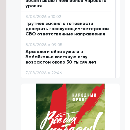
воспитывают чемпионов мирового
уровня
8/08/2026 в 10:02
Трутнев заявил о готовности
доверить госслужащим-ветеранам
СВО ответственные направления
8/08/2026 в 09:05
Археологи обнаружили в
Забайкалье костяную иглу
возрастом около 30 тысяч лет
7/08/2026 в 22:46
Забайкальский строительно-
промышленный форум пройдет 8
октября
7/08/2026 в 21:18
Осипов поблагодарил Президента
РФ и полпреда ДФО за поддержку
Забайкалья
7/08/2026 в 20:13