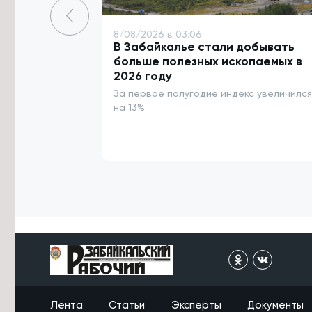
7/08/2026 в 16:07
8/08/2026 в 03:06
Улицу в Чите перекроют до 12
В Забайкалье стали добывать
августа из-за аварийной ситуации
больше полезных ископаемых в
2026 году
7/08/2026 в 16:03
За первое полугодие индекс увеличился
Подготовку к безопасному
проведению Единого дня
на 13%
голосования обсудили в Забайкалье
7/08/2026 в 15:38
Объём строительства в ДФО в 1,5
раза превышает
среднероссийский уровень
7/08/2026 в 15:21
Росгвардейцы потушили
загоревшийся дом в Акше и спасли
двоих детей
7/08/2026 в 15:04
Вода ушла с пойм реки Чита у трёх
Лента
Статьи
Эксперты
Документы
сёл в Забайкалье