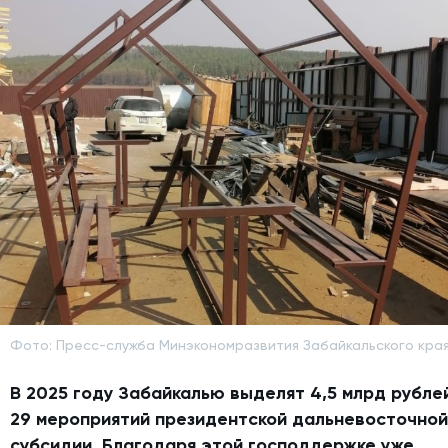
Фото: Пресс-служба Минэкономразвития Забайкальского кра
В 2025 году Забайкалью выделят 4,5 млрд рубле
29 мероприятий президентской дальневосточно
субсидии. Благодаря этой господдержке уже