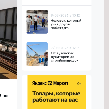
8/08/2026 в 10:12
Человек, который
учит других
побеждать
7/08/2026 в 12:13
От вузовских
аудиторий до
стройплощадок
я
й на
й