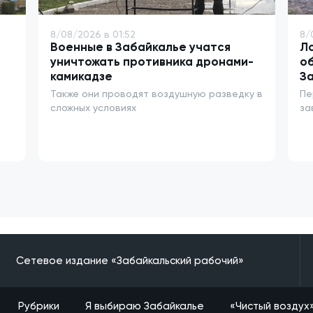
8/08/2026 в 01:52
8/
Военные в Забайкалье учатся
Ло
уничтожать противника дронами-
о
камикадзе
З
Также они проводят воздушную разведку в
Пе
сложных условиях
за
Сетевое издание «Забайкальский рабочий»
Рубрики
Я выбираю Забайкалье
«Чистый воздух