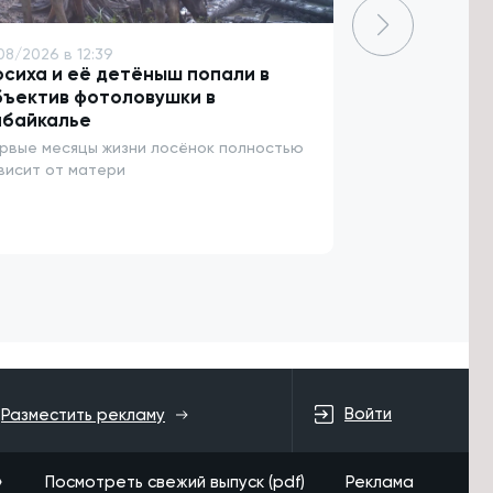
08/2026 в 12:39
8/08/2026 в 11:
сиха и её детёныш попали в
Центр нацио
бъектив фотоловушки в
планируют о
абайкалье
Забайкальск
рвые месяцы жизни лосёнок полностью
В нём можно бу
висит от матери
лапту, городки
Войти
Разместить рекламу
»
Посмотреть свежий выпуск (pdf)
Реклама