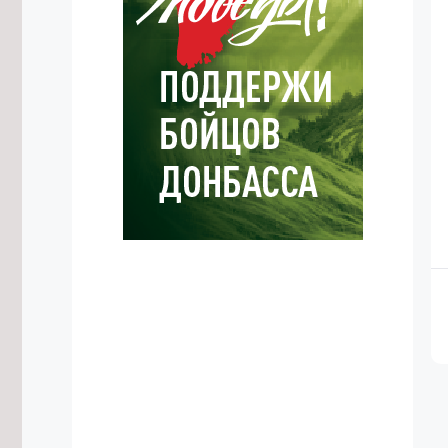
Забайкалье покажут в программе
«Неизвестные маршруты России»
на федеральном телеканале
7/08/2026 в 20:09
Жительница Читы обратила
внимание на разрушающуюся
Театральную площадь
7/08/2026 в 19:29
Путь к школе и детсаду
благоустроили в Дульдурге по
нацпроекту за 6,7 млн рублей
7/08/2026 в 18:57
Более 3,5 тысяч забайкальцев
пострадали от укусов клещей
7/08/2026 в 18:32
Крупнейшая солнечная
электростанция России начала
работу в Забайкалье