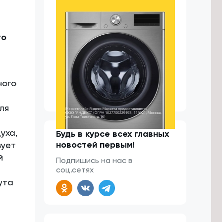
го
ного
ля
уха,
Будь в курсе всех главных
новостей первым!
вует
й
Подпишись на нас в
соц.сетях
ута