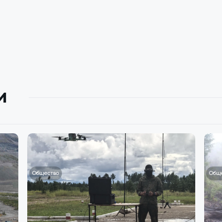
и
Общество
Общ