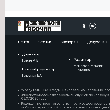
Президенту о подготовке к
ВЭФ-2026
7/08/2026 в 13:25
Пострадавшего от удара током на
ж/д в Забайкалье подростка
транспортируют в Москву
Лента
Статьи
Эксперты
Документы
Директор:
Редактор:
Гонин А.В.
Макаров Максим
Главный редактор:
Юрьевич
Горская Е.С.
Учредитель - ГАУ «Редакция краевой общественно-пол
Зарегистрировано Федеральной службой по надзору в 
08.07.2020 года
Редакция не несет ответственности за достоверност
любых материалов сайта, как составных произведений