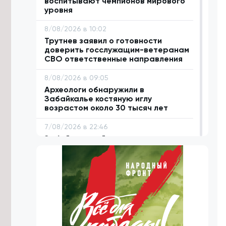
воспитывают чемпионов мирового
уровня
8/08/2026 в 10:02
Трутнев заявил о готовности
доверить госслужащим-ветеранам
СВО ответственные направления
8/08/2026 в 09:05
Археологи обнаружили в
Забайкалье костяную иглу
возрастом около 30 тысяч лет
7/08/2026 в 22:46
Забайкальский строительно-
промышленный форум пройдет 8
октября
7/08/2026 в 21:18
Осипов поблагодарил Президента
РФ и полпреда ДФО за поддержку
Забайкалья
7/08/2026 в 20:13