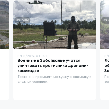
Общество
Общ
8/08/2026 в 01:52
8/
Военные в Забайкалье учатся
Ло
уничтожать противника дронами-
о
камикадзе
З
Также они проводят воздушную разведку в
Пе
сложных условиях
за