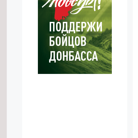
Забайкалье покажут в программе
«Неизвестные маршруты России»
на федеральном телеканале
7/08/2026 в 20:09
Жительница Читы обратила
внимание на разрушающуюся
Театральную площадь
7/08/2026 в 19:29
Путь к школе и детсаду
благоустроили в Дульдурге по
нацпроекту за 6,7 млн рублей
7/08/2026 в 18:57
Более 3,5 тысяч забайкальцев
пострадали от укусов клещей
7/08/2026 в 18:32
Крупнейшая солнечная
электростанция России начала
работу в Забайкалье