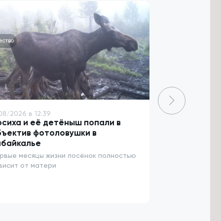
ество
Спорт
08/2026 в 12:39
8/08/2026 в 11:
сиха и её детёныш попали в
Центр нацио
бъектив фотоловушки в
планируют о
абайкалье
Забайкальск
рвые месяцы жизни лосёнок полностью
В нём можно бу
висит от матери
лапту, городки