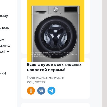
разу
, как
ам
важно
ся! –
Будь в курсе всех главных
новостей первым!
чки
Подпишись на нас в
соц.сетях